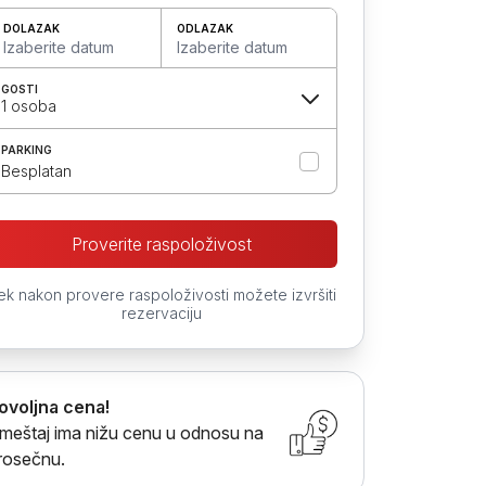
DOLAZAK
ODLAZAK
Izaberite datum
Izaberite datum
GOSTI
1 osoba
PARKING
Besplatan
Proverite raspoloživost
ek nakon provere raspoloživosti možete izvršiti
rezervaciju
ovoljna cena!
meštaj ima nižu cenu u odnosu na
rosečnu.