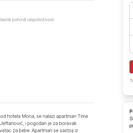
Prokuplje
lasnik potvrdi raspoloživost.
T
P
 od hotela Mona, se nalazi apartman Time
S
 Jeftanović, i pogodan je za boravak
p
etac za bebe. Apartman se sastoji iz