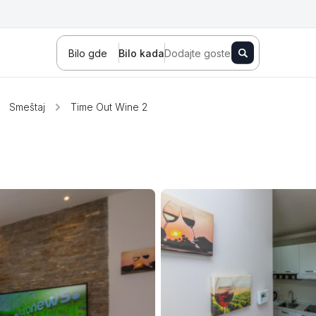
Bilo gde
Bilo kada
Dodajte goste
Smeštaj
Time Out Wine 2
Novi Sad
Zlatibor
Kopaonik
Banja Koviljača
Sokobanja
Fruška gora
Tara
Stara planina
Banja Vrujci
Kragujevac
Ždrelo
Golubac
Bajina Bašta
Kraljevo
Jagodina