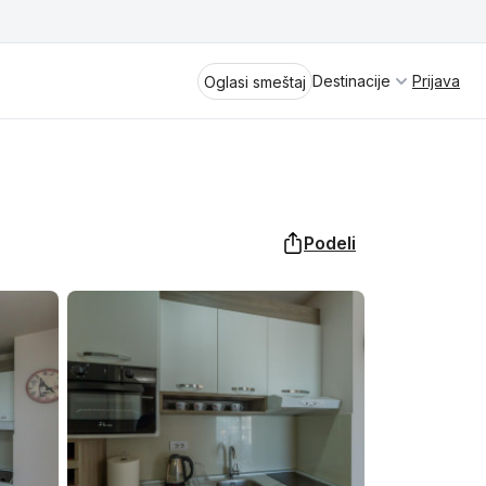
Destinacije
Prijava
Oglasi smeštaj
Podeli
Divčibare
Vrnjačka Banja
Spremite se za virtuelno putovanje
kroz jednu od najlepših zemalja
Perućac
Evrope i sveta. Uživaćete u prikazima
planinskih masiva poput Tare i Šar-
Kladovo
planine, ali i u ravničarskim predelima
prostrane Vojvodine. Istraživanje
Aranđelovac
tradicije i kulturnog dobra Srbije
otkriće vam pravu narav srpskog