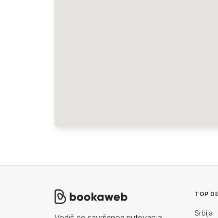
TOP DE
Srbija
Vodič do savršenog putovanja