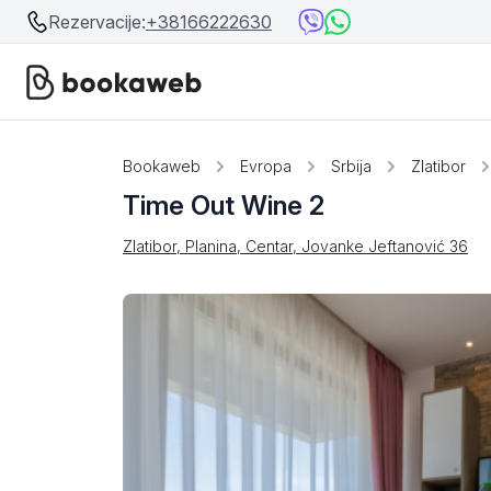
Rezervacije:
+38166222630
Srbija
Srbija
Bookaweb
Evropa
Srbija
Zlatibor
Time Out Wine 2
Bosna i Hercegovina
Crna Gora
Zlatibor, Planina, Centar, Jovanke Jeftanović 36
Beograd
Ostalo
Niš
Srebrno jezero
Prolom Banja
Užice