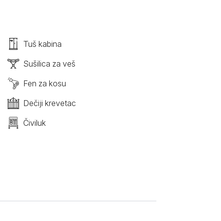
Tuš kabina
Sušilica za veš
Fen za kosu
Dečiji krevetac
Čiviluk