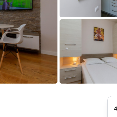
Subotica
Nova Varoš
Valjevo
Uvac
Kruševac
Pirot
Novi Pazar
Zrenjanin
Vršac
Gornji Milanovac
Raška
Leskovac
Bor
Požarevac
Senta
Požega
Sremska
Ljubovija
Mitrovica
Topola
Bela Crkva
Negotin
Bačka Palanka
Ćuprija
Kanjiža
Temerin
Novi Bečej
Mali Zvornik
4
Kosmaj
Golija
Bačka Topola