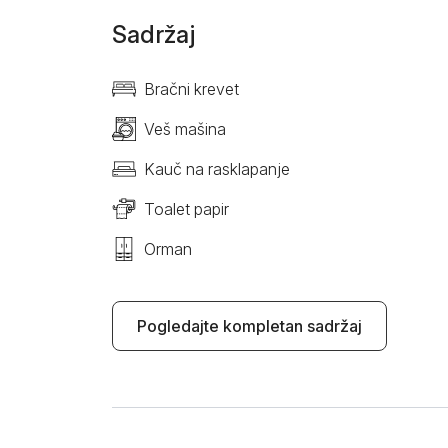
Sadržaj
Bračni krevet
Veš mašina
Kauč na rasklapanje
Toalet papir
Orman
Pogledajte kompletan sadržaj