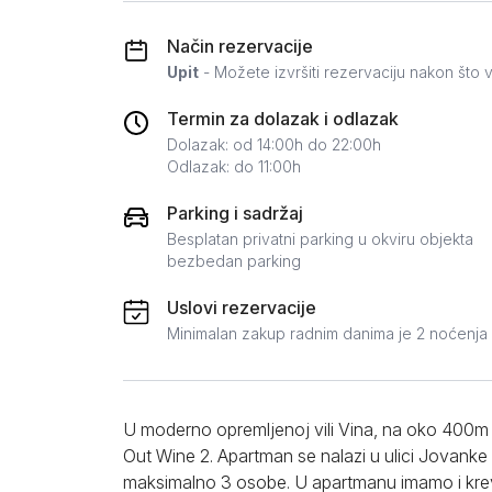
Zlatar
Način rezervacije
Upit
- Možete izvršiti rezervaciju nakon što v
Termin za dolazak i odlazak
Dolazak: od 14:00h do 22:00h
Odlazak: do 11:00h
Parking i sadržaj
Besplatan privatni parking u okviru objekta
bezbedan parking
Uslovi rezervacije
Minimalan zakup radnim danima je 2 noćenja
U moderno opremljenoj vili Vina, na oko 400m
Out Wine 2. Apartman se nalazi u ulici Jovanke
maksimalno 3 osobe. U apartmanu imamo i krev