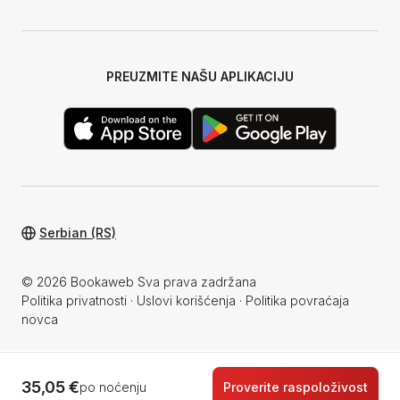
PREUZMITE NAŠU APLIKACIJU
Serbian (RS)
© 2026 Bookaweb Sva prava zadržana
Politika privatnosti
·
Uslovi korišćenja
·
Politika povraćaja
novca
35,05 €
po noćenju
Proverite raspoloživost