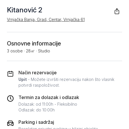
Kitanović 2
Vrnjačka Banja, Grad, Centar, Vrnjačka 61
Osnovne informacije
3 osobe
·
28㎡
·
Studio
Način rezervacije
Upit
- Možete izvršiti rezervaciju nakon što vlasnik
potvrdi raspoloživost.
Termin za dolazak i odlazak
Dolazak: od 11:00h - Fleksibilno
Odlazak: do 10:00h
Parking i sadržaj
Besplatan privatni parking u blizini objekta