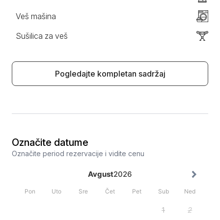
Veš mašina
Sušilica za veš
Pogledajte kompletan sadržaj
Označite datume
Označite period rezervacije i vidite cenu