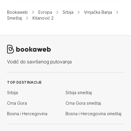
Bookaweb
Evropa
Srbija
Vrnjačka Banja
Smeštaj
Kitanović 2
Vodič do savršenog putovanja
TOP DESTINACIJE
Srbija
Srbija smeštaj
Crna Gora
Crna Gora smeštaj
Bosna i Hercegovina
Bosna i Hercegovina smeštaj