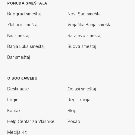
PONUDA SMEŠTAJA
Beograd smeštaj
Novi Sad smeštaj
Zlatibor smeštaj
Vrnjačka Banja smeštaj
Niš smeštaj
Sarajevo smeštaj
Banja Luka smeštaj
Budva smeštaj
Bar smeštaj
O BOOKAWEBU
Destinacije
Oglasi smeštaj
Login
Registracija
Kontakt
Blog
Help Centar za Vlasnike
Posao
Medija Kit