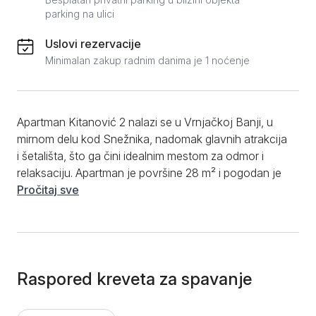
parking na ulici
Uslovi rezervacije
Minimalan zakup radnim danima je 1 noćenje
Apartman Kitanović 2 nalazi se u Vrnjačkoj Banji, u
mirnom delu kod Snežnika, nadomak glavnih atrakcija
i šetališta, što ga čini idealnim mestom za odmor i
relaksaciju. Apartman je površine 28 m² i pogodan je
za boravak do tri osobe. Po strukturi je studio
Pročitaj sve
opremljen bracnim krevetom i jednim singl krevetom.
U sklopu dnevnog boravka nalazi se kompletno
opremljena kuhinja, koja uključuje frižider, indukcionu
ploču, ketler, kao i sav neophodan pribor – posuđe i
escajg. Kupatilo je opremljeno tuš kabinom i mašinom
Raspored kreveta za spavanje
za veš. Gostima su na raspolaganju i brojne dodatne
pogodnosti: besplatan WiFi, TV sa kablovskim