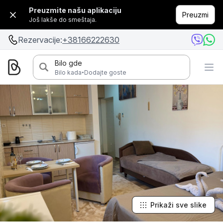
Preuzmite našu aplikaciju
Preuzmi
Još lakše do smeštaja.
Rezervacije:
+38166222630
Bilo gde
·
Bilo kada
Dodajte goste
Prikaži sve slike