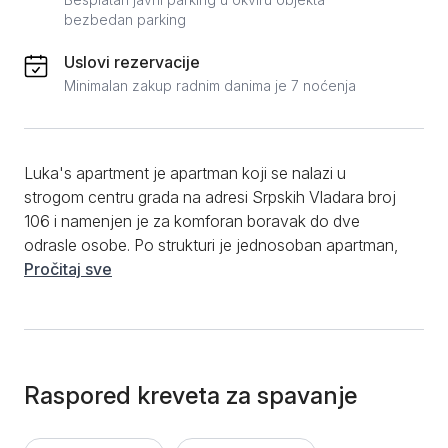
bezbedan parking
Uslovi rezervacije
Minimalan zakup radnim danima je 7 noćenja
Luka's apartment je apartman koji se nalazi u
strogom centru grada na adresi Srpskih Vladara broj
106 i namenjen je za komforan boravak do dve
odrasle osobe. Po strukturi je jednosoban apartman,
ima 56m2, a sastoji se od velikog dnevnog boravka
Pročitaj sve
sa ugaonom garniturom, odvojene spavaće sobe sa
francuskim krevetom, kupatila sa tuš kabinom i
moderne kuhinje koja poseduje sve što je potrebno
kako za kraće tako i za duže boravke. Apartman je
opremljen luksuznim i modernim komadima
Raspored kreveta za spavanje
nameštaja. Od dodatnog sadržaja gostima su na
raspolaganju besplatan WIFI, čisti peškiri i posteljina i