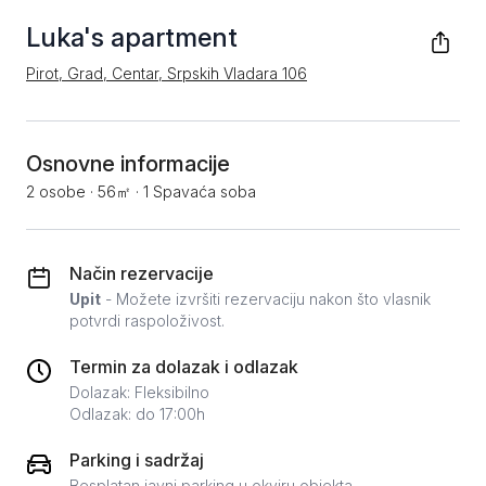
Luka's apartment
Pirot, Grad, Centar, Srpskih Vladara 106
Osnovne informacije
2 osobe
·
56㎡
·
1 Spavaća soba
Način rezervacije
Upit
- Možete izvršiti rezervaciju nakon što vlasnik
potvrdi raspoloživost.
Termin za dolazak i odlazak
Dolazak: Fleksibilno
Odlazak: do 17:00h
Parking i sadržaj
Besplatan javni parking u okviru objekta