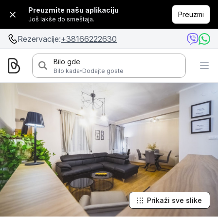
Preuzmite našu aplikaciju
Preuzmi
Još lakše do smeštaja.
Rezervacije:
+38166222630
Bilo gde
·
Bilo kada
Dodajte goste
Prikaži sve slike