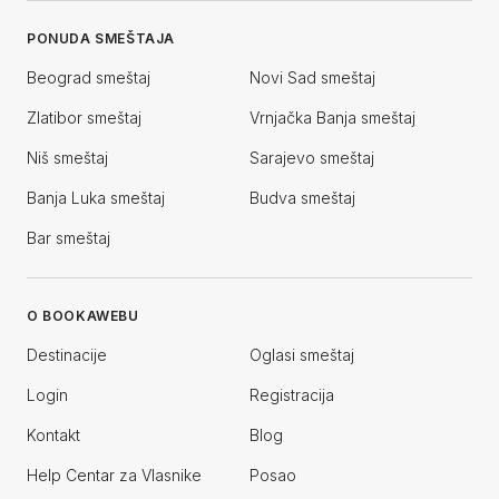
PONUDA SMEŠTAJA
Beograd smeštaj
Novi Sad smeštaj
Zlatibor smeštaj
Vrnjačka Banja smeštaj
Niš smeštaj
Sarajevo smeštaj
Banja Luka smeštaj
Budva smeštaj
Bar smeštaj
O BOOKAWEBU
Destinacije
Oglasi smeštaj
Login
Registracija
Kontakt
Blog
Help Centar za Vlasnike
Posao