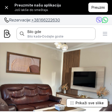
Preuzmite našu aplikaciju
Preuzmi
Još lakše do smeštaja.
Rezervacije:
+38166222630
Bilo gde
·
Bilo kada
Dodajte goste
Prikaži sve slike