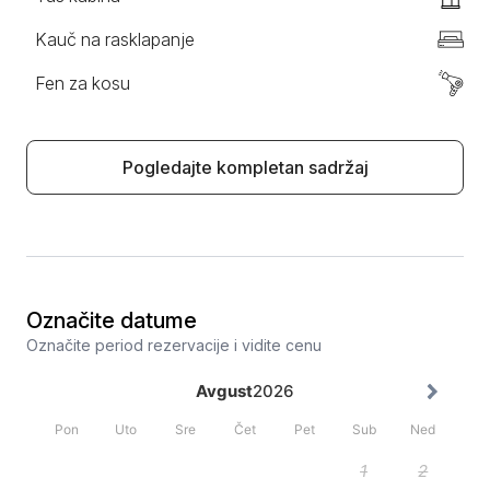
Kauč na rasklapanje
Fen za kosu
Pogledajte kompletan sadržaj
Označite datume
Označite period rezervacije i vidite cenu