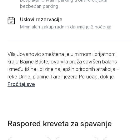
bezbedan parking
Uslovi rezervacije
Minimalan zakup radnim danima je 2 noćenja
Vila Jovanovic smeštena je u mirnom i prijatnom
kraju Bajine Bašte, ova vila pruža savršen balans
između tišine i blizine najlepših prirodnih atrakcija –
reke Drine, planine Tare i jezera Perućac, dok je
gradski centar udaljen svega nekoliko minuta vožnje.
Pročitaj sve
Raspolaže sa dve prostrane i udobne spavaće sobe
– jedna sa bračnim krevetom, a druga sa dva singl
kreveta, moderno opremljenim kupatilom, kao i
velikim dnevnim boravkom povezanom sa
trpezarijom. Potpuno opremljena kuhinja sa aparatom
Raspored kreveta za spavanje
za kafu i svim neophodnim sadržajima omogućava
vam da pripremite obroke po sopstvenom ukusu, kao