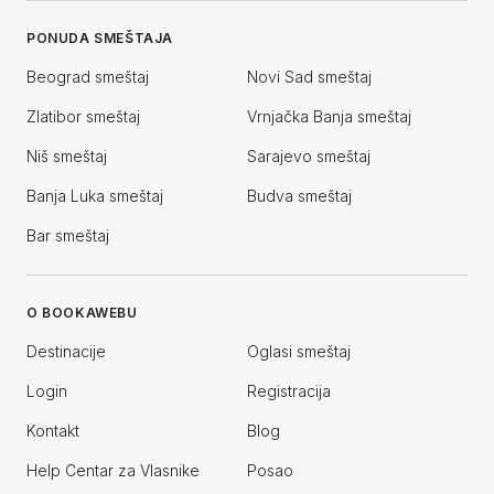
PONUDA SMEŠTAJA
Beograd smeštaj
Novi Sad smeštaj
Zlatibor smeštaj
Vrnjačka Banja smeštaj
Niš smeštaj
Sarajevo smeštaj
Banja Luka smeštaj
Budva smeštaj
Bar smeštaj
O BOOKAWEBU
Destinacije
Oglasi smeštaj
Login
Registracija
Kontakt
Blog
Help Centar za Vlasnike
Posao