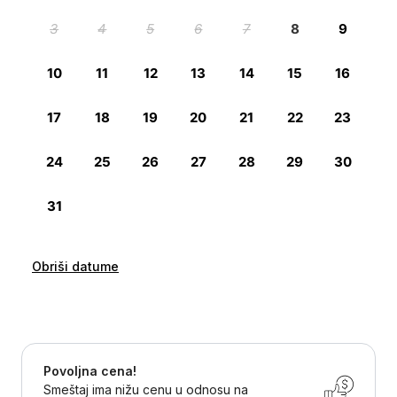
Obriši datume
Povoljna cena!
Smeštaj ima nižu cenu u odnosu na