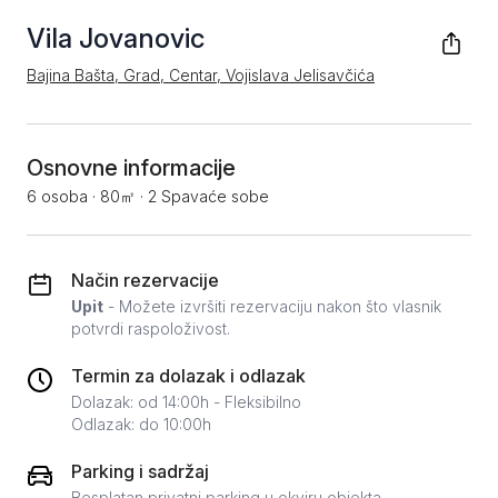
Vila Jovanovic
Bajina Bašta, Grad, Centar, Vojislava Jelisavčića
Osnovne informacije
6 osoba
·
80㎡
·
2 Spavaće sobe
Način rezervacije
Upit
- Možete izvršiti rezervaciju nakon što vlasnik
potvrdi raspoloživost.
Termin za dolazak i odlazak
Dolazak: od 14:00h - Fleksibilno
Odlazak: do 10:00h
Parking i sadržaj
Besplatan privatni parking u okviru objekta