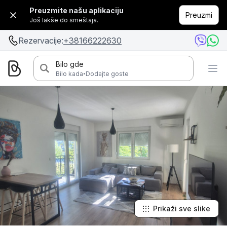
Preuzmite našu aplikaciju
Preuzmi
Još lakše do smeštaja.
Rezervacije:
+38166222630
Bilo gde
·
Bilo kada
Dodajte goste
Prikaži sve slike