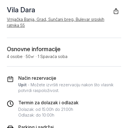
Vila Dara
Vrnjačka Banja, Grad, Sunčani breg, Bulevar srpskih
ratnika 55
Osnovne informacije
4 osobe
·
50㎡
·
1 Spavaća soba
Način rezervacije
Upit
- Možete izvršiti rezervaciju nakon što vlasnik
potvrdi raspoloživost.
Termin za dolazak i odlazak
Dolazak: od 15:00h do 21:00h
Odlazak: do 10:00h
Parking i sadržaj