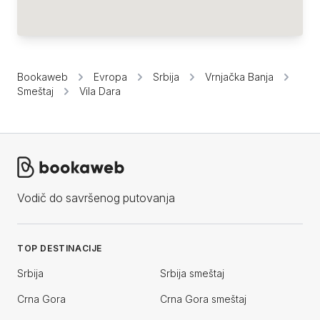
Bookaweb
Evropa
Srbija
Vrnjačka Banja
Smeštaj
Vila Dara
Vodič do savršenog putovanja
TOP DESTINACIJE
Srbija
Srbija smeštaj
Crna Gora
Crna Gora smeštaj