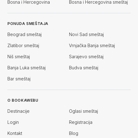
Bosna i Hercegovina
Bosna i Hercegovina smeštaj
PONUDA SMEŠTAJA
Beograd smeštaj
Novi Sad smeštaj
Zlatibor smeštaj
Vrnjačka Banja smeštaj
Niš smeštaj
Sarajevo smeštaj
Banja Luka smeštaj
Budva smeštaj
Bar smeštaj
O BOOKAWEBU
Destinacije
Oglasi smeštaj
Login
Registracija
Kontakt
Blog