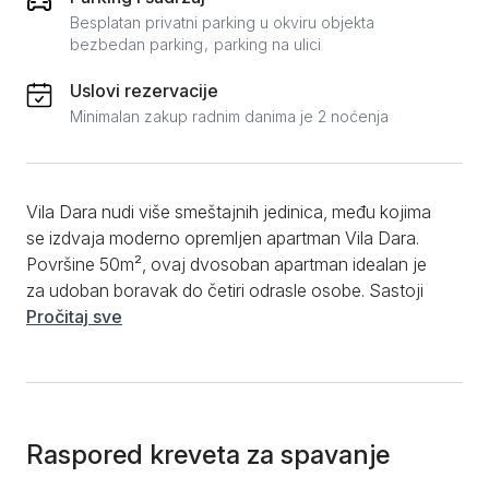
Besplatan privatni parking u okviru objekta
bezbedan parking
parking na ulici
Uslovi rezervacije
Minimalan zakup radnim danima je 2 noćenja
Vila Dara nudi više smeštajnih jedinica, među kojima
se izdvaja moderno opremljen apartman Vila Dara.
Površine 50m², ovaj dvosoban apartman idealan je
za udoban boravak do četiri odrasle osobe. Sastoji
se od kuhinje sa trpezarijskim delom, prostranog
Pročitaj sve
dnevnog boravka sa ugaonom garniturom koja se
razvlači i može služiti kao dodatni ležaj, odvojene
spavaće sobe sa bračnim krevetom, kupatila sa tuš
kabinom, kao i terase sa koje se pruža prelep pogled
na dvorište vile. Od dodatnih pogodnosti, gostima su
Raspored kreveta za spavanje
na raspolaganju besplatan WiFi, flat screen TV sa