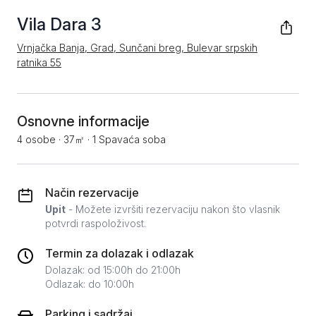
Vila Dara 3
Vrnjačka Banja, Grad, Sunčani breg, Bulevar srpskih
ratnika 55
Osnovne informacije
4 osobe
·
37㎡
·
1 Spavaća soba
Način rezervacije
Upit
- Možete izvršiti rezervaciju nakon što vlasnik
potvrdi raspoloživost.
Termin za dolazak i odlazak
Dolazak: od 15:00h do 21:00h
Odlazak: do 10:00h
Parking i sadržaj