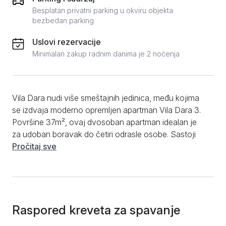
Besplatan privatni parking u okviru objekta
bezbedan parking
Uslovi rezervacije
Minimalan zakup radnim danima je 2 noćenja
Vila Dara nudi više smeštajnih jedinica, među kojima
se izdvaja moderno opremljen apartman Vila Dara 3.
Površine 37m², ovaj dvosoban apartman idealan je
za udoban boravak do četiri odrasle osobe. Sastoji
se od kuhinje sa trpezarijskim delom, dnevnog
Pročitaj sve
boravka sa dvosedom koji se razvlači i može služiti
kao dodatni ležaj, odvojene spavaće sobe sa
bračnim krevetom, kupatila sa tuš kabinom, kao i
terase sa koje se pruža prelep pogled na dvorište vile.
Od dodatnih pogodnosti, gostima su na raspolaganju
Raspored kreveta za spavanje
besplatan WiFi, flat screen TV sa kablovskim