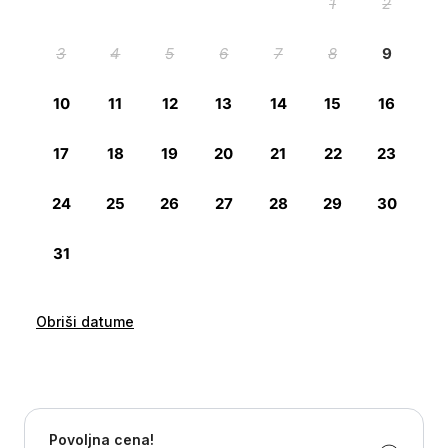
Obriši datume
Povoljna cena!