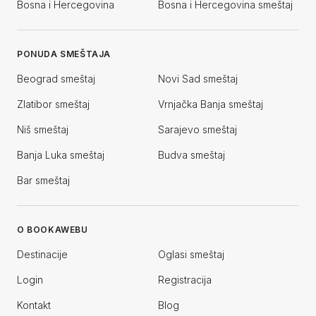
Bosna i Hercegovina
Bosna i Hercegovina smeštaj
PONUDA SMEŠTAJA
Beograd smeštaj
Novi Sad smeštaj
Zlatibor smeštaj
Vrnjačka Banja smeštaj
Niš smeštaj
Sarajevo smeštaj
Banja Luka smeštaj
Budva smeštaj
Bar smeštaj
O BOOKAWEBU
Destinacije
Oglasi smeštaj
Login
Registracija
Kontakt
Blog