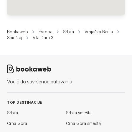
Bookaweb
Evropa
Srbija
Vrnjačka Banja
Smeštaj
Vila Dara 3
Vodič do savršenog putovanja
TOP DESTINACIJE
Srbija
Srbija smeštaj
Crna Gora
Crna Gora smeštaj