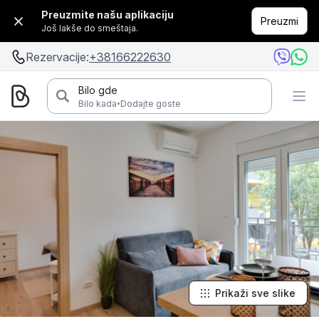
Preuzmite našu aplikaciju
Preuzmi
Još lakše do smeštaja.
Rezervacije:
+38166222630
Bilo gde
·
Bilo kada
Dodajte goste
Prikaži sve slike