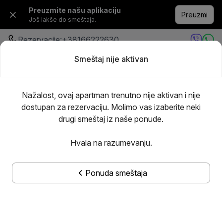
Preuzmite našu aplikaciju
Preuzmi
Još lakše do smeštaja.
Rezervacije:
+38166222630
Smeštaj nije aktivan
Bilo gde
·
Bilo kada
Dodajte goste
Nažalost, ovaj apartman trenutno nije aktivan i nije
dostupan za rezervaciju. Molimo vas izaberite neki
drugi smeštaj iz naše ponude.
Hvala na razumevanju.
Ponuda smeštaja
Prikaži sve slike