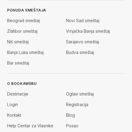
PONUDA SMEŠTAJA
Beograd smeštaj
Novi Sad smeštaj
Zlatibor smeštaj
Vrnjačka Banja smeštaj
Niš smeštaj
Sarajevo smeštaj
Banja Luka smeštaj
Budva smeštaj
Bar smeštaj
O BOOKAWEBU
Destinacije
Oglasi smeštaj
Login
Registracija
Kontakt
Blog
Help Centar za Vlasnike
Posao