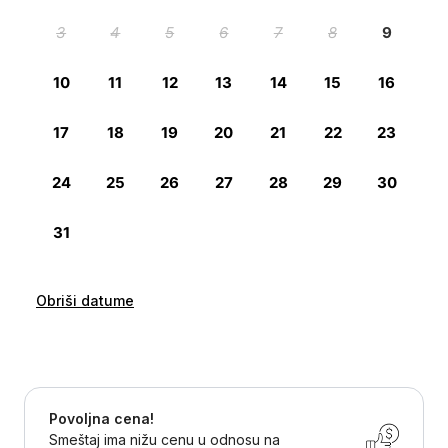
Obriši datume
Povoljna cena!
Smeštaj ima nižu cenu u odnosu na