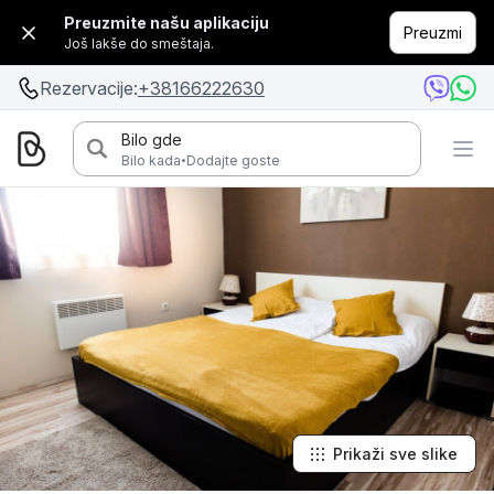
Preuzmite našu aplikaciju
Preuzmi
Još lakše do smeštaja.
Rezervacije:
+38166222630
Bilo gde
·
Bilo kada
Dodajte goste
Prikaži sve slike