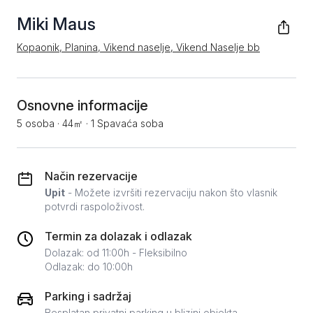
Miki Maus
Kopaonik, Planina, Vikend naselje, Vikend Naselje bb
Osnovne informacije
5 osoba
·
44㎡
·
1 Spavaća soba
Način rezervacije
Upit
- Možete izvršiti rezervaciju nakon što vlasnik
potvrdi raspoloživost.
Termin za dolazak i odlazak
Dolazak: od 11:00h - Fleksibilno
Odlazak: do 10:00h
Parking i sadržaj
Besplatan privatni parking u blizini objekta