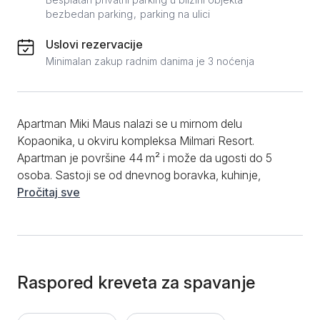
bezbedan parking
parking na ulici
Uslovi rezervacije
Minimalan zakup radnim danima je 3 noćenja
Apartman Miki Maus nalazi se u mirnom delu
Kopaonika, u okviru kompleksa Milmari Resort.
Apartman je površine 44 m² i može da ugosti do 5
osoba. Sastoji se od dnevnog boravka, kuhinje,
spavaće sobe, kupatila i terase. Dnevni boravak je
Pročitaj sve
opremljen garniturom na razvlačenje pogodnom za
dve osobe, dodatnim ležajem (fotelja na razvlačenje)
i televizorom. Spavaća soba sadrži francuski ležaj i
garderober. Kuhinja je kompletno opremljena za
pripremu hrane i sadrži sve neophodne elemente –
Raspored kreveta za spavanje
frižider, ploču za kuvanje, posuđe i pribor za jelo.
Kupatilo je opremljeno sa tuš kabinom, a apartman