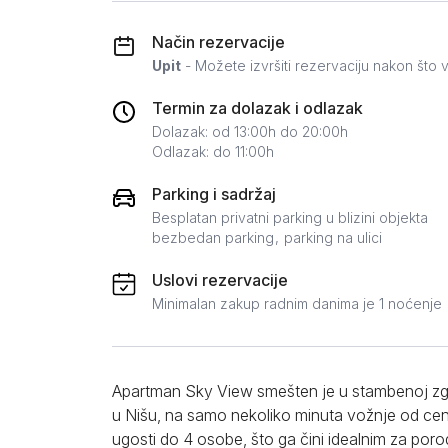
Zlatar
Način rezervacije
Upit
- Možete izvršiti rezervaciju nakon što v
Termin za dolazak i odlazak
Dolazak: od 13:00h do 20:00h
Odlazak: do 11:00h
Parking i sadržaj
Besplatan privatni parking u blizini objekta
bezbedan parking
parking na ulici
Uslovi rezervacije
Minimalan zakup radnim danima je 1 noćenje
Apartman Sky View smešten je u stambenoj zgrad
u Nišu, na samo nekoliko minuta vožnje od cen
ugosti do 4 osobe, što ga čini idealnim za porodi