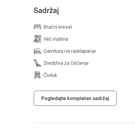
Sadržaj
Bračni krevet
Veš mašina
Garnitura na rasklapanje
Sredstva za čišćenje
Čiviluk
Pogledajte kompletan sadržaj