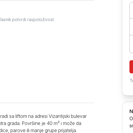
Prokuplje
lasnik potvrdi raspoloživost.
T
N
i sa liftom na adresi Vizantijski bulevar
O
tra grada. Površine je 40 m² i može da
s
ce, parove ili manje grupe prijatelja.