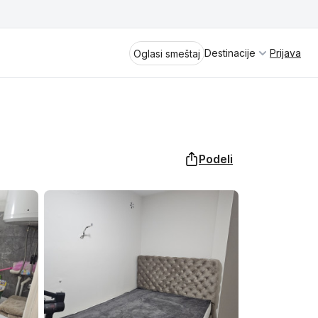
Destinacije
Prijava
Oglasi smeštaj
Podeli
Divčibare
Vrnjačka Banja
Spremite se za virtuelno putovanje
kroz jednu od najlepših zemalja
Perućac
Evrope i sveta. Uživaćete u prikazima
planinskih masiva poput Tare i Šar-
Kladovo
planine, ali i u ravničarskim predelima
prostrane Vojvodine. Istraživanje
Aranđelovac
tradicije i kulturnog dobra Srbije
otkriće vam pravu narav srpskog