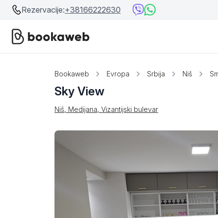
Rezervacije:
+38166222630
Srbija
Srbija
Bookaweb
Evropa
Srbija
Niš
Sm
Sky View
Bosna i Hercegovina
Crna Gora
Niš, Medijana, Vizantijski bulevar
Beograd
Ostalo
Niš
Srebrno jezero
Prolom Banja
Užice