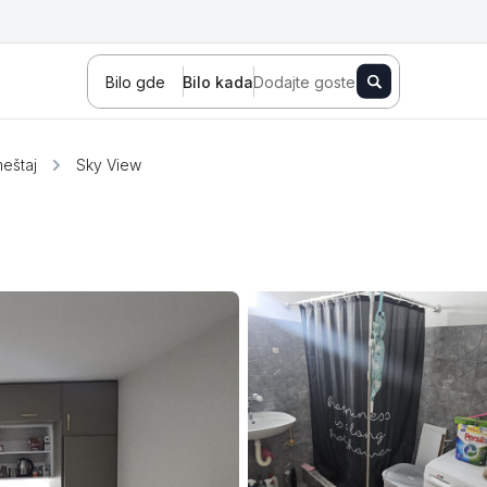
Bilo gde
Bilo kada
Dodajte goste
eštaj
Sky View
Novi Sad
Zlatibor
Kopaonik
Banja Koviljača
Sokobanja
Fruška gora
Tara
Stara planina
Banja Vrujci
Kragujevac
Ždrelo
Golubac
Bajina Bašta
Kraljevo
Jagodina