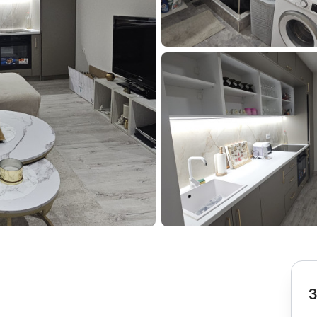
Subotica
Nova Varoš
Valjevo
Uvac
Kruševac
Pirot
Novi Pazar
Zrenjanin
Vršac
Gornji Milanovac
Raška
Leskovac
Bor
Požarevac
Senta
Požega
Sremska
Ljubovija
Mitrovica
Topola
Bela Crkva
Negotin
Bačka Palanka
Ćuprija
Kanjiža
Temerin
Novi Bečej
Mali Zvornik
3
Kosmaj
Golija
Bačka Topola