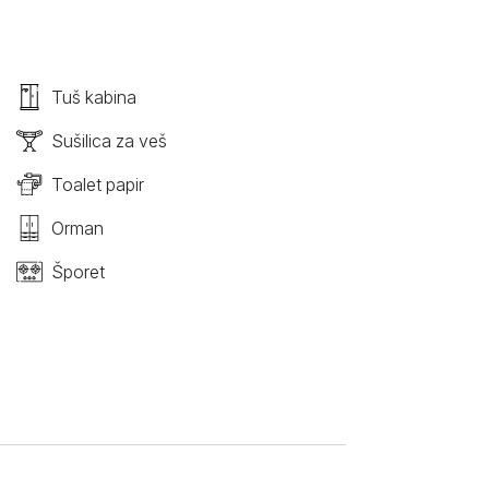
Tuš kabina
Sušilica za veš
Toalet papir
Orman
Šporet