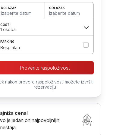
DOLAZAK
ODLAZAK
Izaberite datum
Izaberite datum
GOSTI
1 osoba
PARKING
Besplatan
Proverite raspoloživost
ek nakon provere raspoloživosti možete izvršiti
rezervaciju
ajniža cena!
vo je jedan on najpovoljnijih
meštaja.