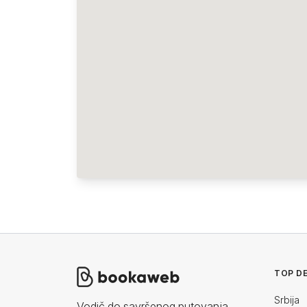
TOP DE
Srbija
Vodič do savršenog putovanja