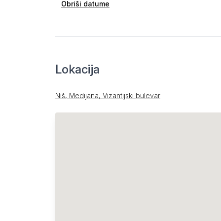
Obriši datume
Lokacija
Niš, Medijana, Vizantijski bulevar