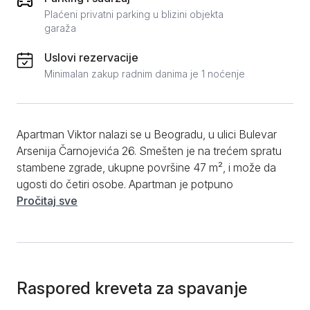
Plaćeni privatni parking u blizini objekta
garaža
Uslovi rezervacije
Minimalan zakup radnim danima je 1 noćenje
Apartman Viktor nalazi se u Beogradu, u ulici Bulevar
Arsenija Čarnojevića 26. Smešten je na trećem spratu
stambene zgrade, ukupne površine 47 m², i može da
ugosti do četiri osobe. Apartman je potpuno
opremljen i po strukturi dvosoban. Sastoji se od
Pročitaj sve
dnevnog boravka sa ugaonom garniturom na
razvlačenje, zasebne spavaće sobe sa bračnim
krevetom, čajne kuhinje opremljene šporetom,
frižiderom, posuđem i escajgom, kao i kupatila sa tuš-
kabinom i mašinom za veš. Gostima su na
Raspored kreveta za spavanje
raspolaganju posteljina, peškiri, Wi-Fi i kablovska