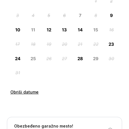
Obriši datume
Obezbeđeno garažno mesto!