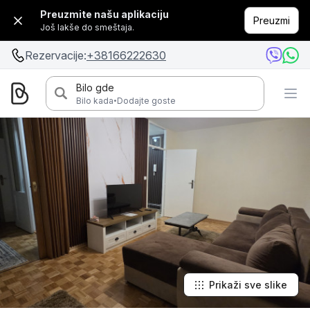
Preuzmite našu aplikaciju
Preuzmi
Još lakše do smeštaja.
Rezervacije:
+38166222630
Bilo gde
·
Bilo kada
Dodajte goste
Prikaži sve slike