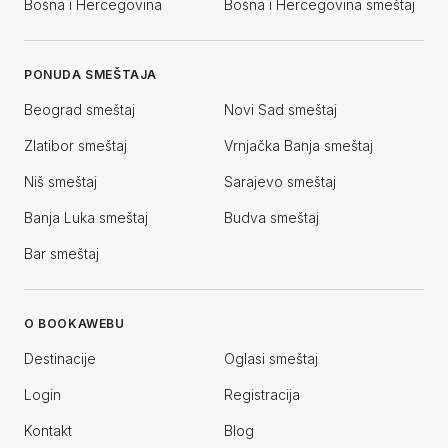
Bosna i Hercegovina
Bosna i Hercegovina smeštaj
PONUDA SMEŠTAJA
Beograd smeštaj
Novi Sad smeštaj
Zlatibor smeštaj
Vrnjačka Banja smeštaj
Niš smeštaj
Sarajevo smeštaj
Banja Luka smeštaj
Budva smeštaj
Bar smeštaj
O BOOKAWEBU
Destinacije
Oglasi smeštaj
Login
Registracija
Kontakt
Blog