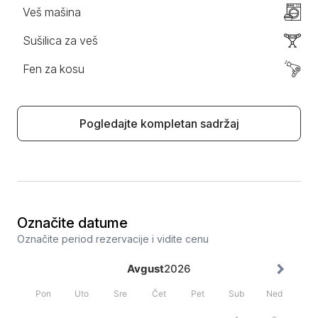
Veš mašina
Sušilica za veš
Fen za kosu
Pogledajte kompletan sadržaj
Označite datume
Označite period rezervacije i vidite cenu