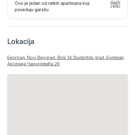
Ovo je jedan od retkih apartmana koji
poseduju garažu.
Lokacija
Београд, Novi Beograd, Blok 34 Studentski grad, Булевар
Арсенија Чарнојевића 26