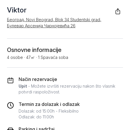
Viktor
Београд, Novi Beograd, Blok 34 Studentski grad,
Булевар Арсенија Чарнојевића 26
Osnovne informacije
4 osobe
·
47㎡
·
1 Spavaća soba
Način rezervacije
Upit
- Možete izvršiti rezervaciju nakon što vlasnik
potvrdi raspoloživost.
Termin za dolazak i odlazak
Dolazak: od 15:00h - Fleksibilno
Odlazak: do 11:00h
Parking i sadržaj