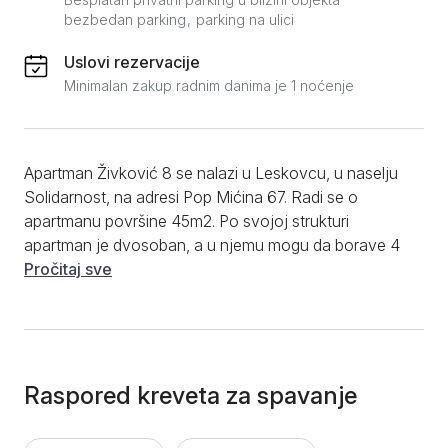
bezbedan parking
parking na ulici
Uslovi rezervacije
Minimalan zakup radnim danima je 1 noćenje
Apartman Živković 8 se nalazi u Leskovcu, u naselju
Solidarnost, na adresi Pop Mićina 67. Radi se o
apartmanu površine 45m2. Po svojoj strukturi
apartman je dvosoban, a u njemu mogu da borave 4
osobe. Apartman Živković 8 raspolaže sa dve sobe.
Pročitaj sve
Prva soba je opremljena sa jednim bračnim krevetom,
dok su u drugoj sobi dva singl kreveta. Kuhinja je
odlično opremljena i raspolaže sa: indukcionom
pločom, ketlerom, frižiderom. Kupatilo je opremljeno
tuš kabinom, a gostima su na raspolaganju i fen, čisti
Raspored kreveta za spavanje
peškiri i papuče. Od dodatnih pgodnosti, apartman je
klimatizovan, obezbeđen je bespltana WiFi, kao i