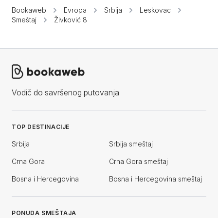
Bookaweb
Evropa
Srbija
Leskovac
Smeštaj
Živković 8
Vodič do savršenog putovanja
TOP DESTINACIJE
Srbija
Srbija smeštaj
Crna Gora
Crna Gora smeštaj
Bosna i Hercegovina
Bosna i Hercegovina smeštaj
PONUDA SMEŠTAJA