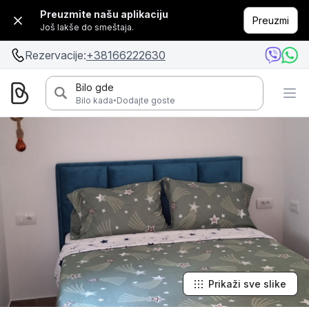
Preuzmite našu aplikaciju
Preuzmi
Još lakše do smeštaja.
Rezervacije:
+38166222630
Bilo gde
·
Bilo kada
Dodajte goste
Prikaži sve slike