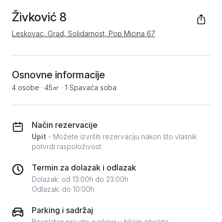
Živković 8
Leskovac, Grad, Solidarnost, Pop Micina 67
Osnovne informacije
4 osobe
·
45㎡
·
1 Spavaća soba
Način rezervacije
Upit
- Možete izvršiti rezervaciju nakon što vlasnik
potvrdi raspoloživost.
Termin za dolazak i odlazak
Dolazak: od 13:00h do 23:00h
Odlazak: do 10:00h
Parking i sadržaj
Besplatan privatni parking u blizini objekta