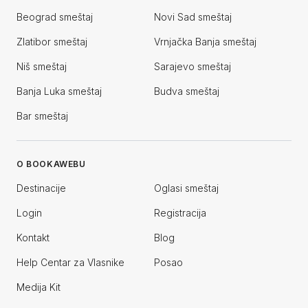
Beograd smeštaj
Novi Sad smeštaj
Zlatibor smeštaj
Vrnjačka Banja smeštaj
Niš smeštaj
Sarajevo smeštaj
Banja Luka smeštaj
Budva smeštaj
Bar smeštaj
O BOOKAWEBU
Destinacije
Oglasi smeštaj
Login
Registracija
Kontakt
Blog
Help Centar za Vlasnike
Posao
Medija Kit