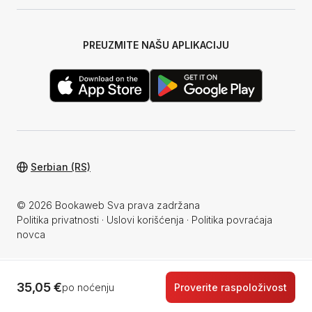
PREUZMITE NAŠU APLIKACIJU
Serbian (RS)
© 2026 Bookaweb Sva prava zadržana
Politika privatnosti
·
Uslovi korišćenja
·
Politika povraćaja
novca
35,05 €
po noćenju
Proverite raspoloživost