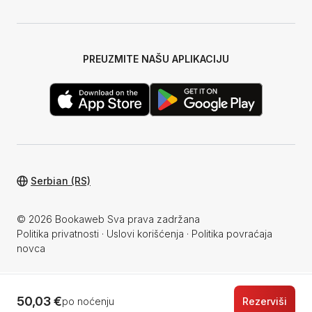
PREUZMITE NAŠU APLIKACIJU
Serbian (RS)
© 2026 Bookaweb Sva prava zadržana
Politika privatnosti
·
Uslovi korišćenja
·
Politika povraćaja
novca
50,03 €
po noćenju
Rezerviši