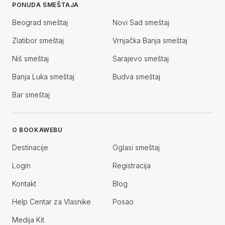
PONUDA SMEŠTAJA
Beograd smeštaj
Novi Sad smeštaj
Zlatibor smeštaj
Vrnjačka Banja smeštaj
Niš smeštaj
Sarajevo smeštaj
Banja Luka smeštaj
Budva smeštaj
Bar smeštaj
O BOOKAWEBU
Destinacije
Oglasi smeštaj
Login
Registracija
Kontakt
Blog
Help Centar za Vlasnike
Posao
Medija Kit