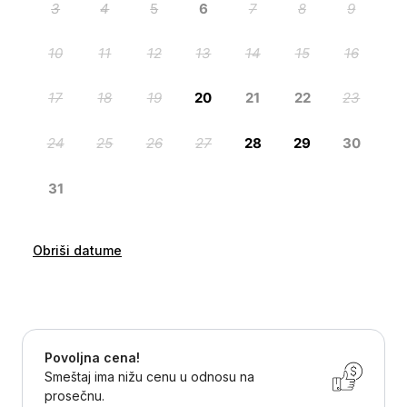
Obriši datume
Povoljna cena!
Smeštaj ima nižu cenu u odnosu na
prosečnu.