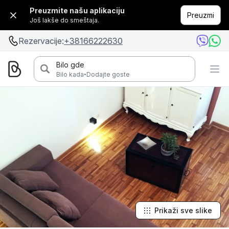
Preuzmite našu aplikaciju
Preuzmi
Još lakše do smeštaja.
Rezervacije:
+38166222630
Bilo gde
·
Bilo kada
Dodajte goste
Prikaži sve slike