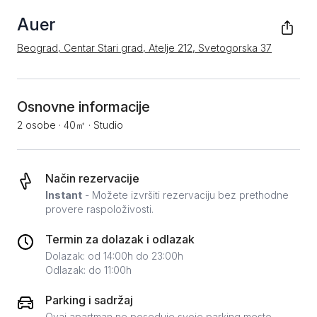
Auer
Beograd, Centar Stari grad, Atelje 212, Svetogorska 37
Osnovne informacije
2 osobe
·
40㎡
·
Studio
Način rezervacije
Instant
- Možete izvršiti rezervaciju bez prethodne
provere raspoloživosti.
Termin za dolazak i odlazak
Dolazak: od 14:00h do 23:00h
Odlazak: do 11:00h
Parking i sadržaj
Ovaj apartman ne poseduje svoje parking mesto