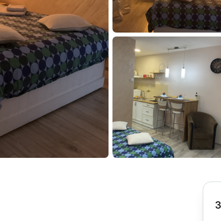
Subotica
Nova Varoš
Valjevo
Uvac
Kruševac
Pirot
Novi Pazar
Zrenjanin
Vršac
Gornji Milanovac
Raška
Leskovac
Bor
Požarevac
Senta
Požega
Sremska
Ljubovija
Mitrovica
Topola
Bela Crkva
Negotin
Bačka Palanka
Ćuprija
Kanjiža
Temerin
Novi Bečej
Mali Zvornik
3
Kosmaj
Golija
Bačka Topola