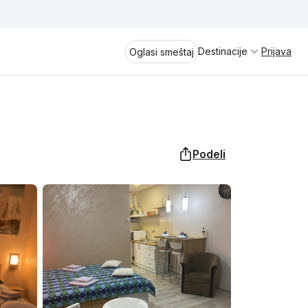
Destinacije
Prijava
Oglasi smeštaj
Podeli
Divčibare
Vrnjačka Banja
Spremite se za virtuelno putovanje
kroz jednu od najlepših zemalja
Perućac
Evrope i sveta. Uživaćete u prikazima
planinskih masiva poput Tare i Šar-
Kladovo
planine, ali i u ravničarskim predelima
prostrane Vojvodine. Istraživanje
Aranđelovac
tradicije i kulturnog dobra Srbije
otkriće vam pravu narav srpskog