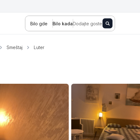
Bilo gde
Bilo kada
Dodajte goste
Smeštaj
Luter
Novi Sad
Zlatibor
Kopaonik
Banja Koviljača
Sokobanja
Fruška gora
Tara
Stara planina
Banja Vrujci
Kragujevac
Ždrelo
Golubac
Bajina Bašta
Kraljevo
Jagodina