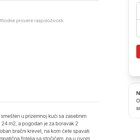
Prokuplje
ethodne provere raspoloživosti.
N
O
s
, smešten u prizemnoj kući sa zasebnim
si 24 m2, a pogodan je za boravak 2
oban bračni krevet, na kom ćete spavati
impatična fotelja sa stočićem, pa u ovom