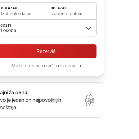
DOLAZAK
ODLAZAK
Izaberite datum
Izaberite datum
GOSTI
1 osoba
Rezerviši
Možete odmah izvršiti rezervaciju
ajniža cena!
vo je jedan on najpovoljnijih
meštaja.