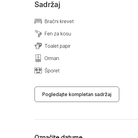
Sadržaj
Bračni krevet
Fen za kosu
Toalet papir
Orman
Šporet
Pogledajte kompletan sadržaj
Označite datume