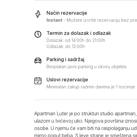
Zlatar
Način rezervacije
Instant
- Možete izvršiti rezervaciju bez pr
Termin za dolazak i odlazak
Dolazak: od 14:00h do 21:00h
Odlazak: do 12:00h
Parking i sadržaj
Besplatan javni parking u okviru objekta
Uslovi rezervacije
Minimalan zakup radnim danima je 1 noćenje
Apartman Luter je po strukturi studio apartman
ulazom u Ivićevoj ulici. Njegova površina izno
osobe. U njemu će vam biti na raspolaganju ud
mirno poput beba. S leve strane je smeštena s