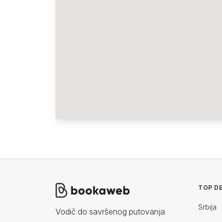
TOP DE
Srbija
Vodič do savršenog putovanja