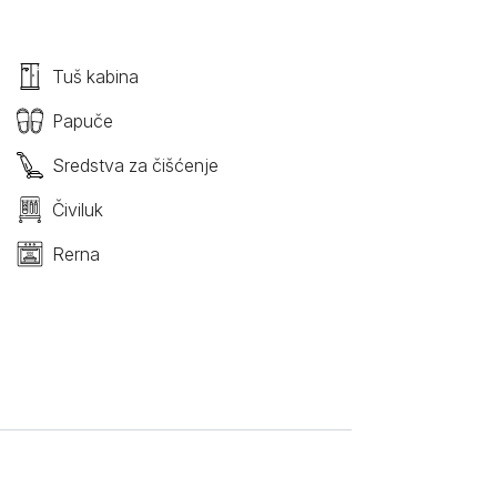
Tuš kabina
Papuče
Sredstva za čišćenje
Čiviluk
Rerna