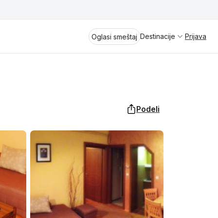
Destinacije
Prijava
Oglasi smeštaj
Podeli
Divčibare
Vrnjačka Banja
Spremite se za virtuelno putovanje
kroz jednu od najlepših zemalja
Perućac
Evrope i sveta. Uživaćete u prikazima
planinskih masiva poput Tare i Šar-
Kladovo
planine, ali i u ravničarskim predelima
prostrane Vojvodine. Istraživanje
Aranđelovac
tradicije i kulturnog dobra Srbije
otkriće vam pravu narav srpskog