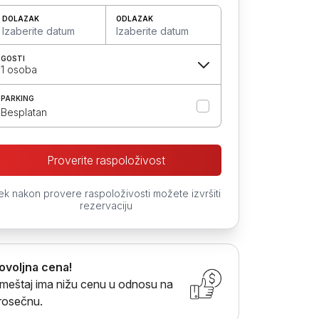
DOLAZAK
ODLAZAK
Izaberite datum
Izaberite datum
GOSTI
1 osoba
PARKING
Besplatan
Proverite raspoloživost
ek nakon provere raspoloživosti možete izvršiti
rezervaciju
ovoljna cena!
meštaj ima nižu cenu u odnosu na
rosečnu.