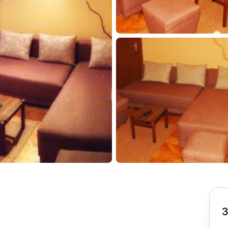
Subotica
Nova Varoš
Valjevo
Uvac
Kruševac
Pirot
Novi Pazar
Zrenjanin
Vršac
Gornji Milanovac
Raška
Leskovac
Bor
Požarevac
Senta
Požega
Sremska
Ljubovija
Mitrovica
Topola
Bela Crkva
Negotin
Bačka Palanka
Ćuprija
Kanjiža
Temerin
Novi Bečej
Mali Zvornik
3
Kosmaj
Golija
Bačka Topola