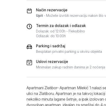
Zlatar
Način rezervacije
Upit
- Možete izvršiti rezervaciju nakon što v
Termin za dolazak i odlazak
Dolazak: od 12:00h - Fleksibilno
Odlazak: do 10:00h
Parking i sadržaj
Besplatan privatni parking u okviru objekta
Uslovi rezervacije
Minimalan zakup radnim danima je 2 noćenja
Apartmani Zlatibor- Apartman Milekić 1 nalazi 
ulici na Zlatiboru. Apartman je na takvoj lokaci
nekoliko minuta lagane šetnje, a ipak izolovan o
dvosoban apartman, idealan za smeštaj do 4 o