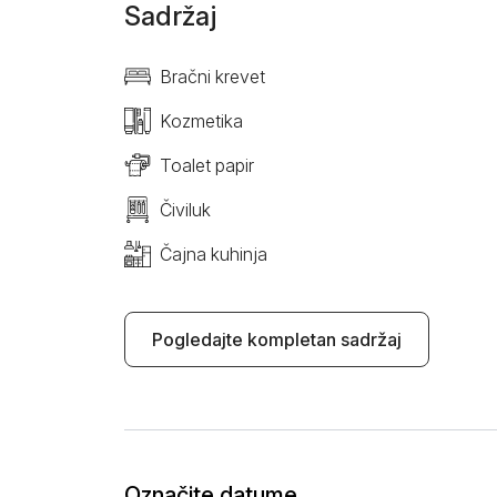
Sadržaj
Bračni krevet
Kozmetika
Toalet papir
Čiviluk
Čajna kuhinja
Pogledajte kompletan sadržaj
Označite datume