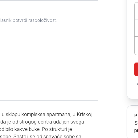
Prokuplje
lasnik potvrdi raspoloživost.
T
se u sklopu kompleksa apartmana, u Krfskoj
P
ji da je od strogog centra udaljen svega
S
d bilo kakve buke. Po strukturi je
p
sobe. Sastoji se od spavaće sobe sa