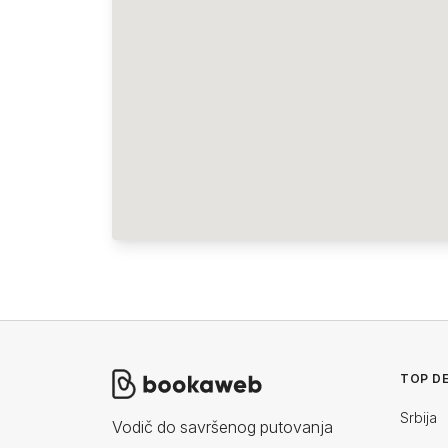
TOP DE
Srbija
Vodič do savršenog putovanja