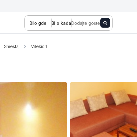
Bilo gde
Bilo kada
Dodajte goste
Smeštaj
Milekić 1
Novi Sad
Zlatibor
Kopaonik
Banja Koviljača
Sokobanja
Fruška gora
Tara
Stara planina
Banja Vrujci
Kragujevac
Ždrelo
Golubac
Bajina Bašta
Kraljevo
Jagodina