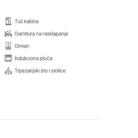
Tuš kabina
Garnitura na rasklapanje
Orman
Indukciona ploča
Trpezarijski sto i stolice