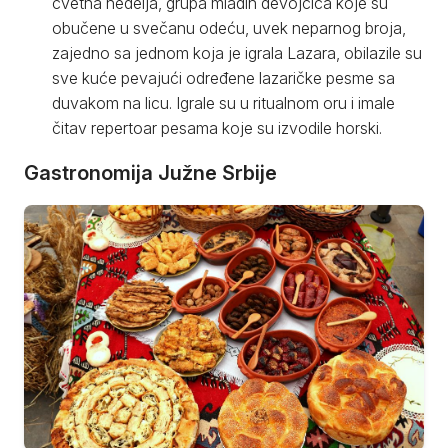
cvetna nedelja, grupa mladih devojčica koje su
obučene u svečanu odeću, uvek neparnog broja,
zajedno sa jednom koja je igrala Lazara, obilazile su
sve kuće pevajući određene lazaričke pesme sa
duvakom na licu. Igrale su u ritualnom oru i imale
čitav repertoar pesama koje su izvodile horski.
Gastronomija Južne Srbije