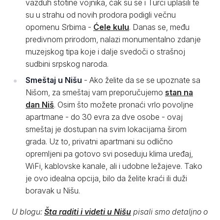
vazduh stotine vojnika, čak su se i Turci uplašili te
su u strahu od novih prodora podigli večnu
opomenu Srbima -
Ćele kulu
. Danas se, među
predivnom prirodom, nalazi monumentalno zdanje
muzejskog tipa koje i dalje svedoči o strašnoj
sudbini srpskog naroda.
Smeštaj u Nišu
- Ako želite da se se upoznate sa
Nišom, za smeštaj vam preporučujemo
stan na
dan Niš
. Osim što možete pronaći vrlo povoljne
apartmane - do 30 evra za dve osobe - ovaj
smeštaj je dostupan na svim lokacijama širom
grada. Uz to, privatni apartmani su odlično
opremljeni pa gotovo svi poseduju klima uređaj,
WiFi, kablovske kanale, ali i udobne ležajeve. Tako
je ovo idealna opcija, bilo da želite kraći ili duži
boravak u Nišu.
U blogu:
Šta raditi i videti u Nišu
pisali smo detaljno o