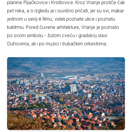
planine Pljačkovice i Krstilovice. Kroz Vranje protiče čak
pet reka, a o izgledu je i suvišno pričati, jer su svi, makar
jednom u seriji ili filmu, videli poznate ulice i poznatu
kaldrmu. Pored čuvene arhitekture, Vranje je poznato
po svom simbolu - žutom cveću i gradskoj slavi
Duhovima, ali i po muzici i trubačkim orkestrima.