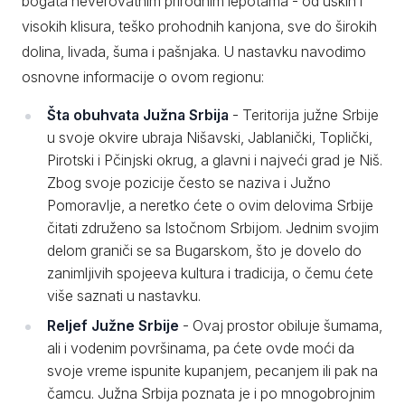
bogata neverovatnim prirodnim lepotama - od uskih i
visokih klisura, teško prohodnih kanjona, sve do širokih
dolina, livada, šuma i pašnjaka. U nastavku navodimo
osnovne informacije o ovom regionu:
Šta obuhvata Južna Srbija
- Teritorija južne Srbije
u svoje okvire ubraja Nišavski, Jablanički, Toplički,
Pirotski i Pčinjski okrug, a glavni i najveći grad je Niš.
Zbog svoje pozicije često se naziva i Južno
Pomoravlje, a neretko ćete o ovim delovima Srbije
čitati združeno sa Istočnom Srbijom. Jednim svojim
delom graniči se sa Bugarskom, što je dovelo do
zanimljivih spojeeva kultura i tradicija, o čemu ćete
više saznati u nastavku.
Reljef Južne Srbije
- Ovaj prostor obiluje šumama,
ali i vodenim površinama, pa ćete ovde moći da
svoje vreme ispunite kupanjem, pecanjem ili pak na
čamcu. Južna Srbija poznata je i po mnogobrojnim