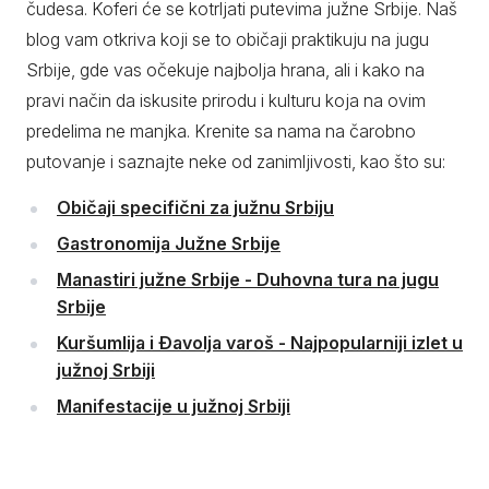
čudesa. Koferi će se kotrljati putevima južne Srbije. Naš
blog vam otkriva koji se to običaji praktikuju na jugu
Srbije, gde vas očekuje najbolja hrana, ali i kako na
pravi način da iskusite prirodu i kulturu koja na ovim
predelima ne manjka. Krenite sa nama na čarobno
putovanje i saznajte neke od zanimljivosti, kao što su:
Običaji specifični za južnu Srbiju
Gastronomija Južne Srbije
Manastiri južne Srbije - Duhovna tura na jugu
Srbije
Kuršumlija i Đavolja varoš - Najpopularniji izlet u
južnoj Srbiji
Manifestacije u južnoj Srbiji