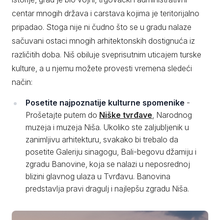
centar mnogih država i carstava kojima je teritorijalno
pripadao. Stoga nije ni čudno što se u gradu nalaze
sačuvani ostaci mnogih arhitektonskih dostignuća iz
različitih doba. Niš obiluje sveprisutnim uticajem turske
kulture, a u njemu možete provesti vremena sledeći
način:
Posetite najpoznatije kulturne spomenike
-
Prošetajte putem do
Niške tvrđave
, Narodnog
muzeja i muzeja Niša. Ukoliko ste zaljubljenik u
zanimljivu arhitekturu, svakako bi trebalo da
posetite Galeriju sinagogu, Bali-begovu džamiju i
zgradu Banovine, koja se nalazi u neposrednoj
blizini glavnog ulaza u Tvrđavu. Banovina
predstavlja pravi dragulj i najlepšu zgradu Niša.