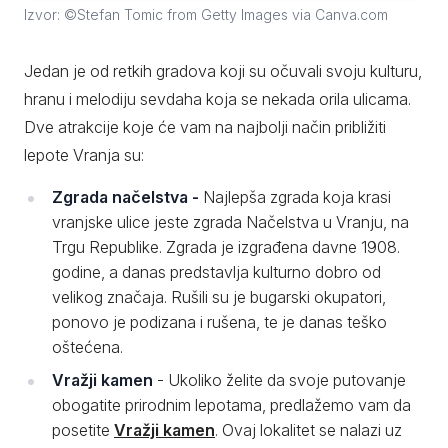
Izvor: ©Stefan Tomic from Getty Images via Canva.com
Jedan je od retkih gradova koji su očuvali svoju kulturu,
hranu i melodiju sevdaha koja se nekada orila ulicama.
Dve atrakcije koje će vam na najbolji način približiti
lepote Vranja su:
Zgrada načelstva -
Najlepša zgrada koja krasi
vranjske ulice jeste zgrada Načelstva u Vranju, na
Trgu Republike. Zgrada je izgrađena davne 1908.
godine, a danas predstavlja kulturno dobro od
velikog značaja. Rušili su je bugarski okupatori,
ponovo je podizana i rušena, te je danas teško
oštećena.
Vražji kamen
- Ukoliko želite da svoje putovanje
obogatite prirodnim lepotama, predlažemo vam da
posetite
Vražji kamen
. Ovaj lokalitet se nalazi uz