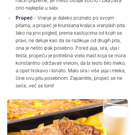
način pripreme, jer meso ostaje sočno i zadržava
ono najlepše u sebi.
Propeć
- Vranje je daleko poznato po svojim
pitama, a propeć je krunisana kraljica vranjskih pita.
Iako na prvi pogled, prema sastojcima od kojih se
pravi, ne deluje kao da se razlikuje od drugih pita,
ona je nešto ipak posebno. Pored jaja, sira, ulja i
testa, propeću je potrebna vrela mast koja se mora
konstantno održavati vrelom, da bi testo bilo meko,
a opet hrskavo i lisnato. Malo sira i više jaja i mleka,
čine ovu pitu posebnom. Zapamtite, propeć se ne
seče, već se lomi!