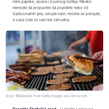
miris paprike, ajvara i čuvenog roštilja. Nikako
nemojte da propustite da pojedete neko od
tradicionalnih jela, verujte nam, nećete se pokajati,
a vaša čula će vam biti zahvalna.
Izvor: ©Bobislav from Getty Images via Canva.com
Posetite Skobaljić grad
- U okolini Leskovca