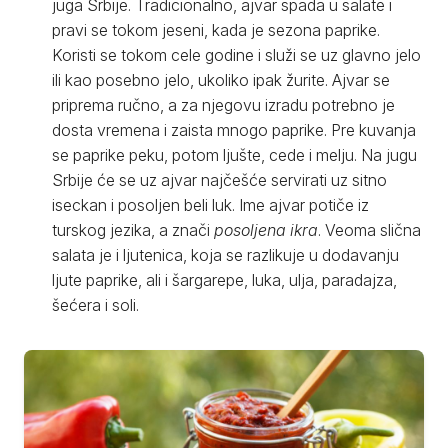
juga Srbije. Tradicionalno, ajvar spada u salate i
pravi se tokom jeseni, kada je sezona paprike.
Koristi se tokom cele godine i služi se uz glavno jelo
ili kao posebno jelo, ukoliko ipak žurite. Ajvar se
priprema ručno, a za njegovu izradu potrebno je
dosta vremena i zaista mnogo paprike. Pre kuvanja
se paprike peku, potom ljušte, cede i melju. Na jugu
Srbije će se uz ajvar najčešće servirati uz sitno
iseckan i posoljen beli luk. Ime ajvar potiče iz
turskog jezika, a znači
posoljena ikra
. Veoma slična
salata je i ljutenica, koja se razlikuje u dodavanju
ljute paprike, ali i šargarepe, luka, ulja, paradajza,
šećera i soli.