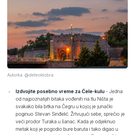
Autorka: @deteoktobra
Izdvojite posebno vreme za Ćele-kulu
- Jedna
od najpoznatijih bitaka vođenih na tlu Ništa je
svakako bila bitka na Čegru u kojoj je junački
poginuo Stevan Sinđelić. Žrtvujući sebe, sprečio je
veći prodor Turaka u šanac. Kada je odjeknuo
metak koji je pogodio bure baruta i tako digao u