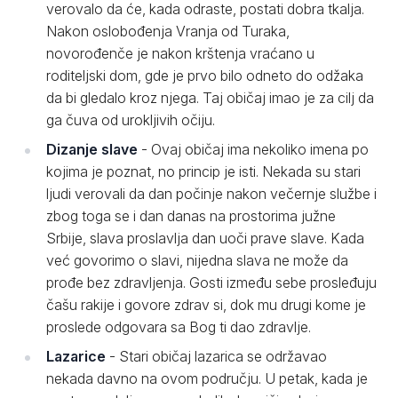
verovalo da će, kada odraste, postati dobra tkalja.
Nakon oslobođenja Vranja od Turaka,
novorođenče je nakon krštenja vraćano u
roditeljski dom, gde je prvo bilo odneto do odžaka
da bi gledalo kroz njega. Taj običaj imao je za cilj da
ga čuva od urokljivih očiju.
Dizanje slave
- Ovaj običaj ima nekoliko imena po
kojima je poznat, no princip je isti. Nekada su stari
ljudi verovali da dan počinje nakon večernje službe i
zbog toga se i dan danas na prostorima južne
Srbije, slava proslavlja dan uoči prave slave. Kada
već govorimo o slavi, nijedna slava ne može da
prođe bez zdravljenja. Gosti između sebe prosleđuju
čašu rakije i govore zdrav si, dok mu drugi kome je
proslede odgovara sa Bog ti dao zdravlje.
Lazarice
- Stari običaj lazarica se održavao
nekada davno na ovom području. U petak, kada je