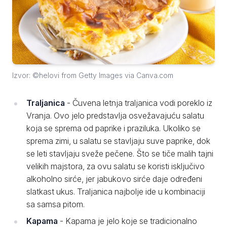
Izvor: ©helovi from Getty Images via Canva.com
Traljanica
- Čuvena letnja traljanica vodi poreklo iz
Vranja. Ovo jelo predstavlja osvežavajuću salatu
koja se sprema od paprike i praziluka. Ukoliko se
sprema zimi, u salatu se stavljaju suve paprike, dok
se leti stavljaju sveže pečene. Što se tiče malih tajni
velikih majstora, za ovu salatu se koristi isključivo
alkoholno sirće, jer jabukovo sirće daje određeni
slatkast ukus. Traljanica najbolje ide u kombinaciji
sa samsa pitom.
Kapama
- Kapama je jelo koje se tradicionalno