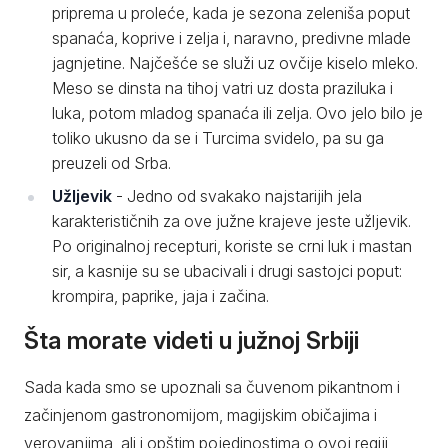
priprema u proleće, kada je sezona zeleniša poput
spanaća, koprive i zelja i, naravno, predivne mlade
jagnjetine. Najčešće se služi uz ovčije kiselo mleko.
Meso se dinsta na tihoj vatri uz dosta praziluka i
luka, potom mladog spanaća ili zelja. Ovo jelo bilo je
toliko ukusno da se i Turcima svidelo, pa su ga
preuzeli od Srba.
Užljevik
- Jedno od svakako najstarijih jela
karakterističnih za ove južne krajeve jeste užljevik.
Po originalnoj recepturi, koriste se crni luk i mastan
sir, a kasnije su se ubacivali i drugi sastojci poput:
krompira, paprike, jaja i začina.
Šta morate videti u južnoj Srbiji
Sada kada smo se upoznali sa čuvenom pikantnom i
začinjenom gastronomijom, magijskim običajima i
verovanjima, ali i opštim pojedinostima o ovoj regiji,