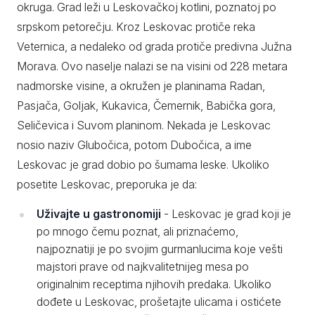
okruga. Grad leži u Leskovačkoj kotlini, poznatoj po
srpskom petorečju. Kroz Leskovac protiče reka
Veternica, a nedaleko od grada protiče predivna Južna
Morava. Ovo naselje nalazi se na visini od 228 metara
nadmorske visine, a okružen je planinama Radan,
Pasjača, Goljak, Kukavica, Čemernik, Babička gora,
Seličevica i Suvom planinom. Nekada je Leskovac
nosio naziv Glubočica, potom Dubočica, a ime
Leskovac je grad dobio po šumama leske. Ukoliko
posetite Leskovac, preporuka je da:
Uživajte u gastronomiji
- Leskovac je grad koji je
po mnogo čemu poznat, ali priznaćemo,
najpoznatiji je po svojim gurmanlucima koje vešti
majstori prave od najkvalitetnijeg mesa po
originalnim receptima njihovih predaka. Ukoliko
dođete u Leskovac, prošetajte ulicama i ostićete