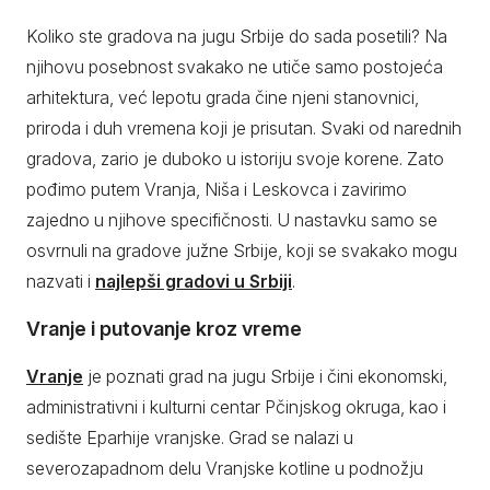
Koliko ste gradova na jugu Srbije do sada posetili? Na
njihovu posebnost svakako ne utiče samo postojeća
arhitektura, već lepotu grada čine njeni stanovnici,
priroda i duh vremena koji je prisutan. Svaki od narednih
gradova, zario je duboko u istoriju svoje korene. Zato
pođimo putem Vranja, Niša i Leskovca i zavirimo
zajedno u njihove specifičnosti. U nastavku samo se
osvrnuli na gradove južne Srbije, koji se svakako mogu
nazvati i
najlepši gradovi u Srbiji
.
Vranje i putovanje kroz vreme
Vranje
je poznati grad na jugu Srbije i čini ekonomski,
administrativni i kulturni centar Pčinjskog okruga, kao i
sedište Eparhije vranjske. Grad se nalazi u
severozapadnom delu Vranjske kotline u podnožju