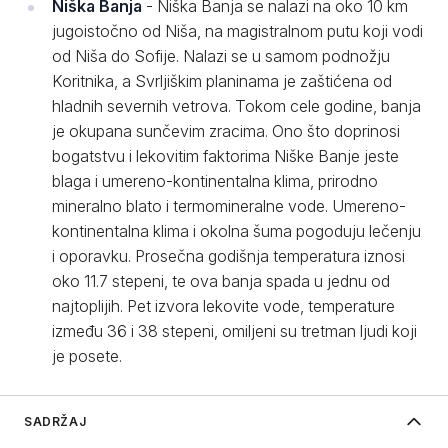
Niška Banja
- Niška Banja se nalazi na oko 10 km
jugoistočno od Niša, na magistralnom putu koji vodi
od Niša do Sofije. Nalazi se u samom podnožju
Koritnika, a Svrljiškim planinama je zaštićena od
hladnih severnih vetrova. Tokom cele godine, banja
je okupana sunčevim zracima. Ono što doprinosi
bogatstvu i lekovitim faktorima Niške Banje jeste
blaga i umereno-kontinentalna klima, prirodno
mineralno blato i termomineralne vode. Umereno-
kontinentalna klima i okolna šuma pogoduju lečenju
i oporavku. Prosečna godišnja temperatura iznosi
oko 11.7 stepeni, te ova banja spada u jednu od
najtoplijih. Pet izvora lekovite vode, temperature
između 36 i 38 stepeni, omiljeni su tretman ljudi koji
je posete.
SADRŽAJ
O Južnoj Srbiji