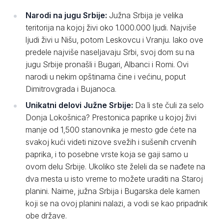
Narodi na jugu Srbije:
Južna Srbija je velika
teritorija na kojoj živi oko 1.000.000 ljudi. Najviše
ljudi živi u Nišu, potom Leskovcu i Vranju. Iako ove
predele najviše naseljavaju Srbi, svoj dom su na
jugu Srbije pronašli i Bugari, Albanci i Romi. Ovi
narodi u nekim opštinama čine i većinu, poput
Dimitrovgrada i Bujanoca.
Unikatni delovi Južne Srbije:
Da li ste čuli za selo
Donja Lokošnica? Prestonica paprike u kojoj živi
manje od 1,500 stanovnika je mesto gde ćete na
svakoj kući videti nizove svežih i sušenih crvenih
paprika, i to posebne vrste koja se gaji samo u
ovom delu Srbije. Ukoliko ste želeli da se nađete na
dva mesta u isto vreme to možete uraditi na Staroj
planini. Naime, južna Srbija i Bugarska dele kamen
koji se na ovoj planini nalazi, a vodi se kao pripadnik
obe države.