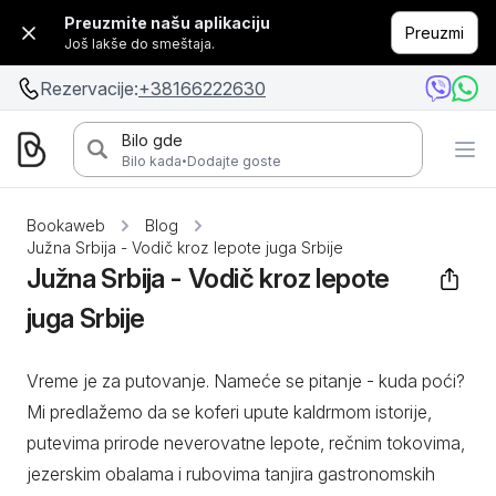
Preuzmite našu aplikaciju
Preuzmi
Još lakše do smeštaja.
Rezervacije:
+38166222630
Bilo gde
·
Bilo kada
Dodajte goste
Bookaweb
Blog
Južna Srbija - Vodič kroz lepote juga Srbije
Južna Srbija - Vodič kroz lepote
juga Srbije
Vreme je za putovanje. Nameće se pitanje - kuda poći?
Mi predlažemo da se koferi upute kaldrmom istorije,
putevima prirode neverovatne lepote, rečnim tokovima,
jezerskim obalama i rubovima tanjira gastronomskih