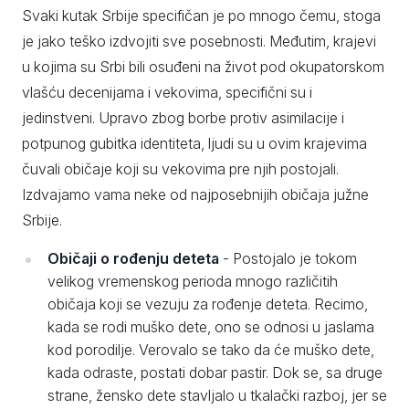
Svaki kutak Srbije specifičan je po mnogo čemu, stoga
je jako teško izdvojiti sve posebnosti. Međutim, krajevi
u kojima su Srbi bili osuđeni na život pod okupatorskom
vlašću decenijama i vekovima, specifični su i
jedinstveni. Upravo zbog borbe protiv asimilacije i
potpunog gubitka identiteta, ljudi su u ovim krajevima
čuvali običaje koji su vekovima pre njih postojali.
Izdvajamo vama neke od najposebnijih običaja južne
Srbije.
Običaji o rođenju deteta
- Postojalo je tokom
velikog vremenskog perioda mnogo različitih
običaja koji se vezuju za rođenje deteta. Recimo,
kada se rodi muško dete, ono se odnosi u jaslama
kod porodilje. Verovalo se tako da će muško dete,
kada odraste, postati dobar pastir. Dok se, sa druge
strane, žensko dete stavljalo u tkalački razboj, jer se