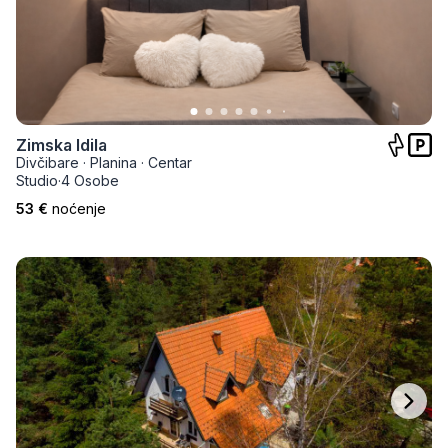
Zimska Idila
Divčibare
·
Planina
·
Centar
Studio
·
4 Osobe
53 €
noćenje