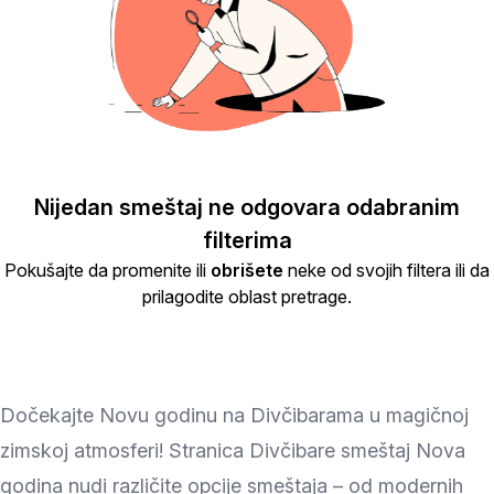
Nijedan smeštaj ne odgovara odabranim
filterima
Pokušajte da promenite ili
obrišete
neke od svojih filtera ili da
prilagodite oblast pretrage.
Dočekajte Novu godinu na Divčibarama u magičnoj
zimskoj atmosferi! Stranica Divčibare smeštaj Nova
godina nudi različite opcije smeštaja – od modernih