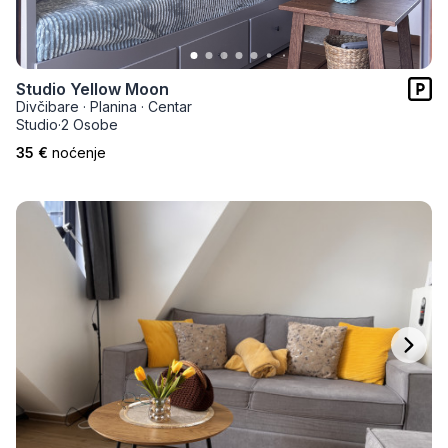
Studio Yellow Moon
Divčibare
·
Planina
·
Centar
Studio
·
2 Osobe
35 €
noćenje