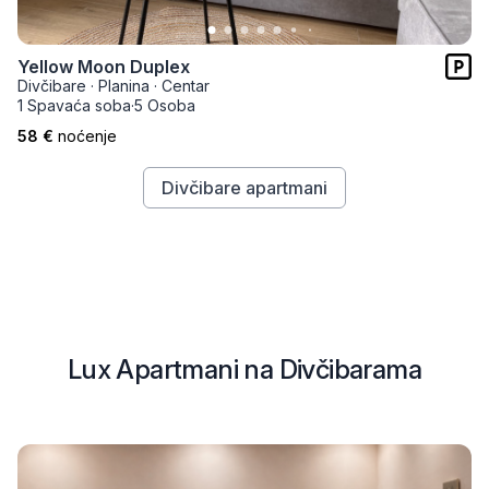
Yellow Moon Duplex
Divčibare
·
Planina
·
Centar
1 Spavaća soba
·
5 Osoba
58 €
noćenje
Divčibare apartmani
Lux Apartmani na Divčibarama