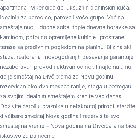
apartmana i vikendica do luksuznih planinskih kuća,
idealnih za porodice, parove i veće grupe. Većina
smeštaja nudi udobne sobe, tople dnevne boravke sa
kaminom, potpuno opremljene kuhinje i prostrane
terase sa predivnim pogledom na planinu. Blizina ski
staza, restorana i novogodišnjih dešavanja garantuje
nezaboravan provod i aktivan odmor. Imajte na umu
da je smeštaj na Divčibrama za Novu godinu
rezervisan oko dva meseca ranije, stoga u potregau
za svojim idealnim smeštajem krenite već danas.
Doživite čaroliju praznika u netaknutoj prirodi istaržite
divčibare smeštaj Nova godina i rezervišite svoj
smeštaj na vreme – Nova godina na Divčibarama biće
iskustvo za pamćenje!