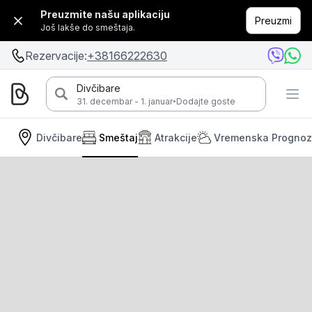
Preuzmite našu aplikaciju
Preuzmi
Još lakše do smeštaja.
Rezervacije:
+38166222630
Divčibare
·
31. decembar - 1. januar
Dodajte goste
Divčibare
Smeštaj
Atrakcije
Vremenska Progno