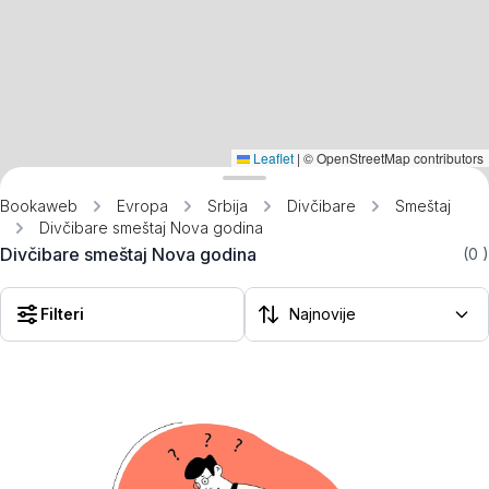
Leaflet
|
© OpenStreetMap contributors
Bookaweb
Evropa
Srbija
Divčibare
Smeštaj
Divčibare smeštaj Nova godina
Divčibare smeštaj Nova godina
(0
)
Filteri