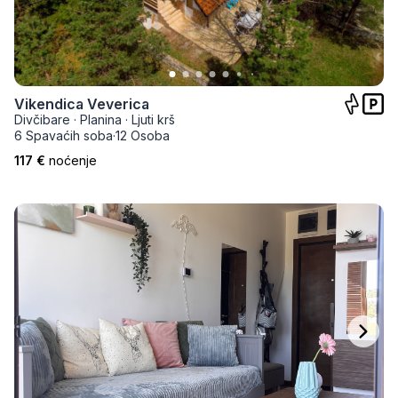
Vikendica Veverica
Divčibare
·
Planina
·
Ljuti krš
6 Spavaćih soba
·
12 Osoba
117 €
noćenje