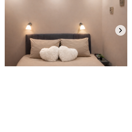
Zimska Idila
Divčibare
·
Planina
·
Centar
Studio
·
4 Osobe
53 €
noćenje