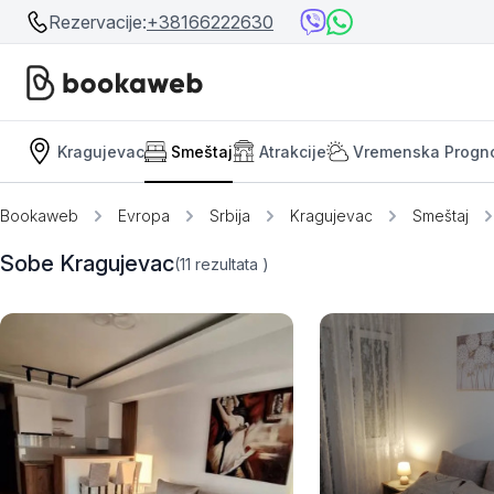
Rezervacije:
+38166222630
Kragujevac
Smeštaj
Atrakcije
Vremenska Progn
Srbija
Srbija
Bosna i Hercegovina
Bookaweb
Evropa
Srbija
Kragujevac
Smeštaj
Crna Gora
Beograd
Sobe Kragujevac
(11
rezultata
)
Ostalo
Niš
Srebrno jezero
Prolom Banja
Užice