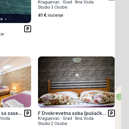
Kragujevac
·
Grad
·
Ilina Voda
Prokuplje
Studio
·
3 Osobe
41 €
noćenje
tar
F Trokrevetni studio sa zasebnim ležajevima - 309
F Dvokrevetna soba (pušačka) - 304
a Voda
Kragujevac
·
Grad
·
Ilina Voda
Studio
·
2 Osobe