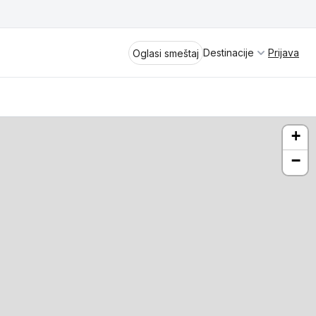
Destinacije
Prijava
Oglasi smeštaj
+
−
Divčibare
Vrnjačka Banja
Spremite se za virtuelno putovanje
kroz jednu od najlepših zemalja
Perućac
Evrope i sveta. Uživaćete u prikazima
planinskih masiva poput Tare i Šar-
Kladovo
planine, ali i u ravničarskim predelima
prostrane Vojvodine. Istraživanje
Aranđelovac
tradicije i kulturnog dobra Srbije
otkriće vam pravu narav srpskog