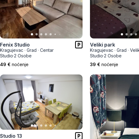
Smederevo
Čačak
Pančevo
Vranje
Fenix Studio
Veliki park
Kragujevac
·
Grad
·
Centar
Kragujevac
·
Grad
·
Veli
Studio
·
2 Osobe
Studio
·
2 Osobe
Paraćin
49 €
noćenje
39 €
noćenje
Kikinda
Srbobran
Inđija
Ruma
Sremski Karlovci
Studio 13