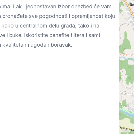
vima. Lak i jednostavan izbor obezbediće vam
a pronađete sve pogodnosti i opremljenost koju
kako u centralnom delu grada, tako i na
 i buke. Iskoristite benefite filtera i sami
a kvalitetan i ugodan boravak.