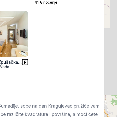
41 €
noćenje
F Trokrevetna soba (pušačka) - 303
a Voda
u Šumadije, sobe na dan Kragujevac pružiće vam
e različite kvadrature i površine, a moći ćete