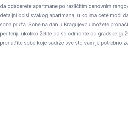
da odaberete apartmane po različitim cenovnim rango
detaljni opisi svakog apartmana, u kojima ćete moći d
soba pruža. Sobe na dan u Kragujevcu možete pronaći 
periferiji, ukoliko želite da se odmorite od gradske gužve
pronađite sobe koje sadrže sve što vam je potrebno z