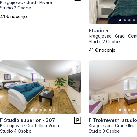
Kragujevac
·
Grad
·
Pivara
Zlatar
Studio
·
2 Osobe
41 €
noćenje
Studio 5
Kragujevac
·
Grad
·
Cen
Studio
·
2 Osobe
41 €
noćenje
F Studio superior - 307
Kragujevac
·
Grad
·
Ilina Voda
Kragujevac
·
Grad
·
Ilin
Studio
·
4 Osobe
Studio
·
3 Osobe