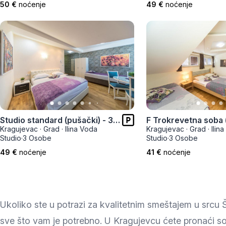
50 €
noćenje
49 €
noćenje
Studio standard (pušački) - 308
Kragujevac
·
Grad
·
Ilina Voda
Kragujevac
·
Grad
·
Ilin
Studio
·
3 Osobe
Studio
·
3 Osobe
49 €
noćenje
41 €
noćenje
Ukoliko ste u potrazi za kvalitetnim smeštajem u src
sve što vam je potrebno. U Kragujevcu ćete pronaći sob