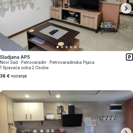
Sladjana AP5
Novi Sad
·
Petrovaradin
·
Petrovaradinska Pijaca
1 Spavaća soba
·
2 Osobe
38 €
noćenje