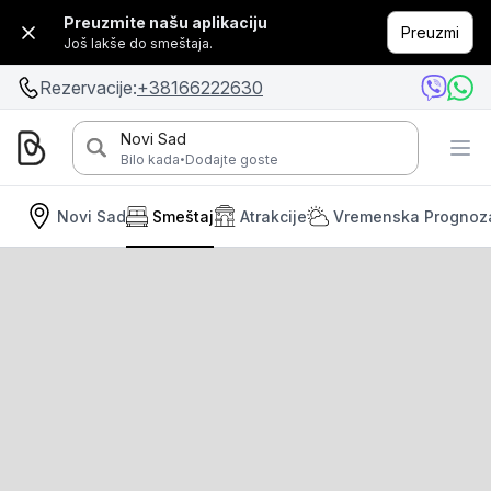
Preuzmite našu aplikaciju
Preuzmi
Još lakše do smeštaja.
Rezervacije:
+38166222630
Novi Sad
·
Bilo kada
Dodajte goste
Novi Sad
Smeštaj
Atrakcije
Vremenska Prognoz