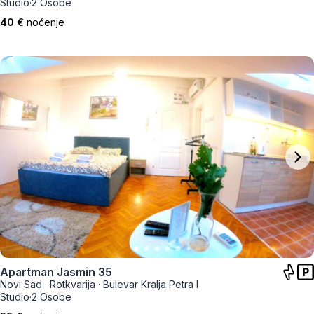
Studio
·
2 Osobe
40 €
noćenje
Apartman Jasmin 35
Novi Sad
·
Rotkvarija
·
Bulevar Kralja Petra I
Studio
·
2 Osobe