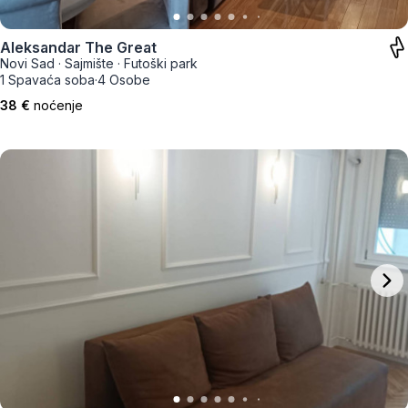
Aleksandar The Great
Novi Sad
·
Sajmište
·
Futoški park
1 Spavaća soba
·
4 Osobe
38 €
noćenje