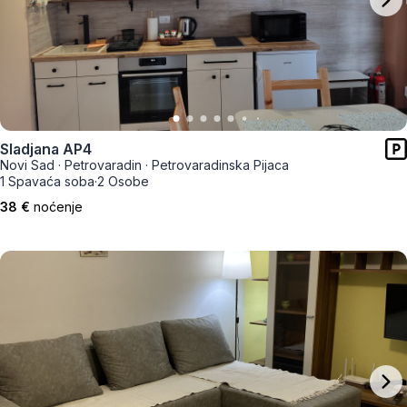
Sladjana AP4
Novi Sad
·
Petrovaradin
·
Petrovaradinska Pijaca
1 Spavaća soba
·
2 Osobe
38 €
noćenje