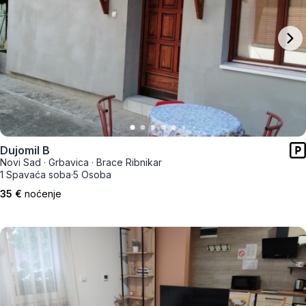
Dujomil B
Novi Sad
·
Grbavica
·
Brace Ribnikar
1 Spavaća soba
·
5 Osoba
35 €
noćenje