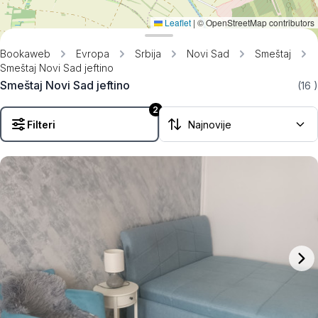
Leaflet
|
© OpenStreetMap contributors
Bookaweb
Evropa
Srbija
Novi Sad
Smeštaj
Smeštaj Novi Sad jeftino
Smeštaj Novi Sad jeftino
(16
)
2
Filteri