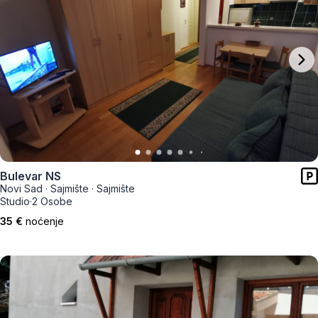
Bulevar NS
Novi Sad
·
Sajmište
·
Sajmište
Studio
·
2 Osobe
35 €
noćenje