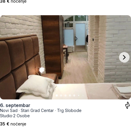
38 €
noćenje
6. septembar
Novi Sad
·
Stari Grad Centar
·
Trg Slobode
Studio
·
2 Osobe
35 €
noćenje