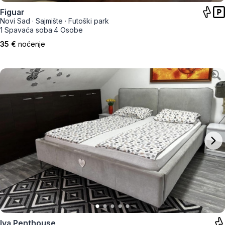
Figuar
Novi Sad
·
Sajmište
·
Futoški park
1 Spavaća soba
·
4 Osobe
35 €
noćenje
Iva Penthouse