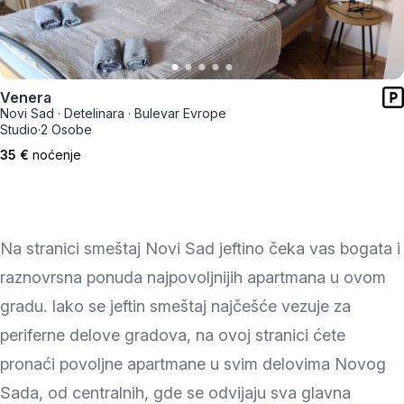
Venera
Novi Sad
·
Detelinara
·
Bulevar Evrope
Studio
·
2 Osobe
35 €
noćenje
Na stranici smeštaj Novi Sad jeftino čeka vas bogata i
raznovrsna ponuda najpovoljnijih apartmana u ovom
gradu. Iako se jeftin smeštaj najčešće vezuje za
periferne delove gradova, na ovoj stranici ćete
pronaći povoljne apartmane u svim delovima Novog
Sada, od centralnih, gde se odvijaju sva glavna