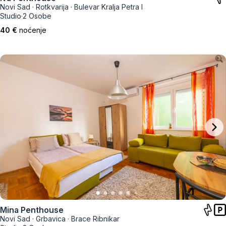
Novi Sad
·
Rotkvarija
·
Bulevar Kralja Petra I
Studio
·
2 Osobe
40 €
noćenje
Mina Penthouse
Novi Sad
·
Grbavica
·
Brace Ribnikar