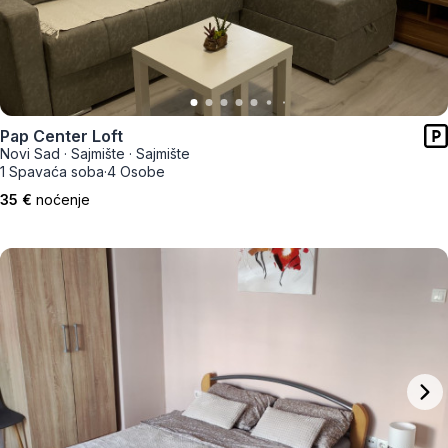
Pap Center Loft
Novi Sad
·
Sajmište
·
Sajmište
1 Spavaća soba
·
4 Osobe
35 €
noćenje