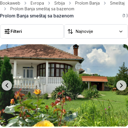
Bookaweb
Evropa
Srbija
Prolom Banja
Smeštaj
Prolom Banja smeštaj sa bazenom
Prolom Banja smeštaj sa bazenom
(1
)
Filteri