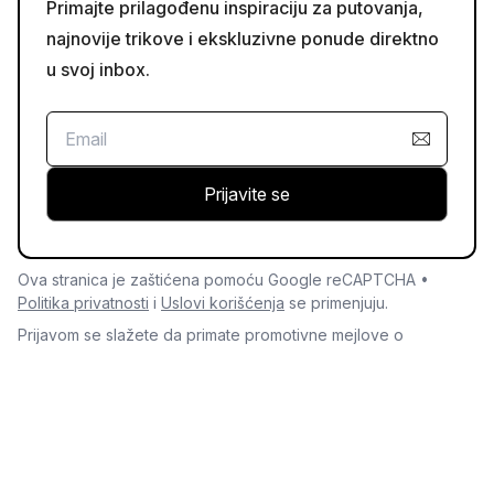
Primajte prilagođenu inspiraciju za putovanja,
najnovije trikove i ekskluzivne ponude direktno
u svoj inbox.
Prijavite se
Ova stranica je zaštićena pomoću Google reCAPTCHA •
Politika privatnosti
i
Uslovi korišćenja
se primenjuju.
Prijavom se slažete da primate promotivne mejlove o
ponudama i insajderskim savetima. Svoj pristanak možete
povući ili se odjaviti u bilo kom trenutku. Za više informacija,
pročitajte našu
politiku privatnosti.