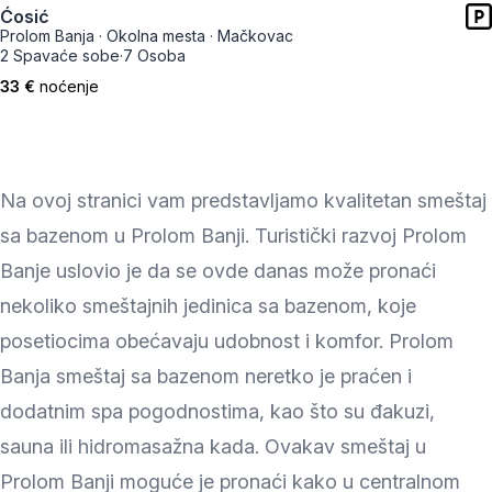
Ćosić
Prolom Banja
·
Okolna mesta
·
Mačkovac
2 Spavaće sobe
·
7 Osoba
33 €
noćenje
Na ovoj stranici vam predstavljamo kvalitetan smeštaj
sa bazenom u Prolom Banji. Turistički razvoj Prolom
Banje uslovio je da se ovde danas može pronaći
nekoliko smeštajnih jedinica sa bazenom, koje
posetiocima obećavaju udobnost i komfor. Prolom
Banja smeštaj sa bazenom neretko je praćen i
dodatnim spa pogodnostima, kao što su đakuzi,
sauna ili hidromasažna kada. Ovakav smeštaj u
Prolom Banji moguće je pronaći kako u centralnom