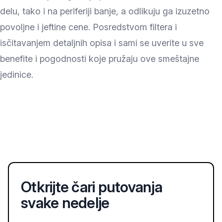
delu, tako i na periferiji banje, a odlikuju ga izuzetno
povoljne i jeftine cene. Posredstvom filtera i
isčitavanjem detaljnih opisa i sami se uverite u sve
benefite i pogodnosti koje pružaju ove smeštajne
jedinice.
Otkrijte čari putovanja
svake nedelje