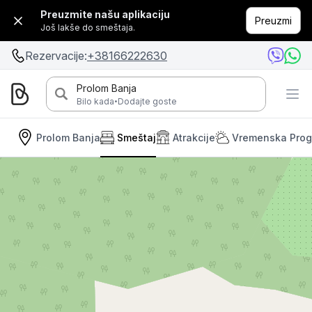
Preuzmite našu aplikaciju
Preuzmi
Još lakše do smeštaja.
Rezervacije:
+38166222630
Prolom Banja
·
Bilo kada
Dodajte goste
Prolom Banja
Smeštaj
Atrakcije
Vremenska Pro