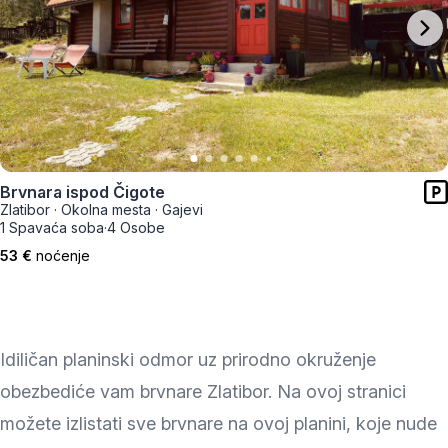
Brvnara ispod Čigote
Zlatibor
·
Okolna mesta
·
Gajevi
1 Spavaća soba
·
4 Osobe
53 €
noćenje
Idiličan planinski odmor uz prirodno okruženje
obezbediće vam brvnare Zlatibor. Na ovoj stranici
možete izlistati sve brvnare na ovoj planini, koje nude