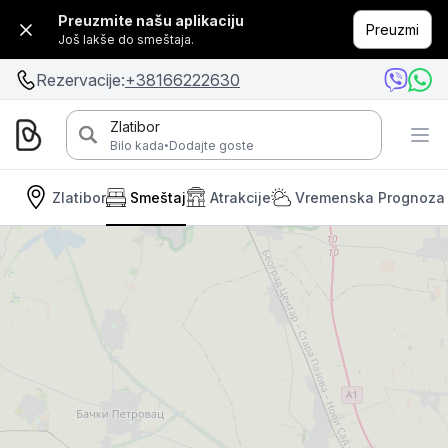
Preuzmite našu aplikaciju
Preuzmi
Još lakše do smeštaja.
Rezervacije:
+38166222630
Zlatibor
·
Bilo kada
Dodajte goste
Zlatibor
Smeštaj
Atrakcije
Vremenska Prognoza