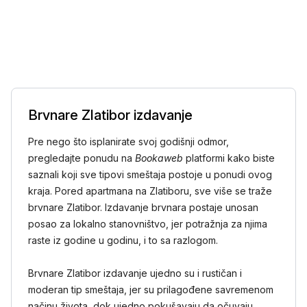
Brvnare Zlatibor izdavanje
Pre nego što isplanirate svoj godišnji odmor,
pregledajte ponudu na
Bookaweb
platformi kako biste
saznali koji sve tipovi smeštaja postoje u ponudi ovog
kraja. Pored apartmana na Zlatiboru, sve više se traže
brvnare Zlatibor. Izdavanje brvnara postaje unosan
posao za lokalno stanovništvo, jer potražnja za njima
raste iz godine u godinu, i to sa razlogom.
Brvnare Zlatibor izdavanje ujedno su i rustičan i
moderan tip smeštaja, jer su prilagođene savremenom
načinu života, dok ujedno pokušavaju da očuvaju