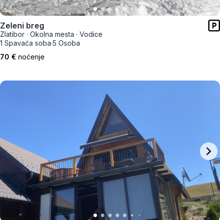
Zeleni breg
Zlatibor
·
Okolna mesta
·
Vodice
1 Spavaća soba
·
5 Osoba
70 €
noćenje