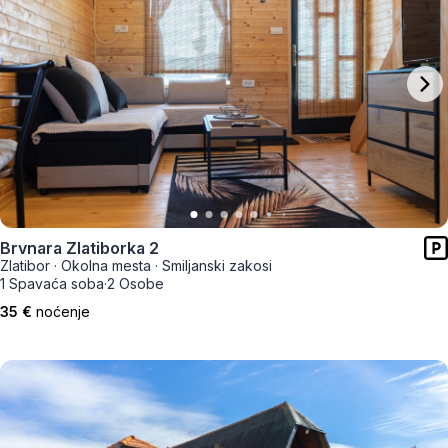
Brvnara Zlatiborka 2
Zlatibor
·
Okolna mesta
·
Smiljanski zakosi
1 Spavaća soba
·
2 Osobe
35 €
noćenje