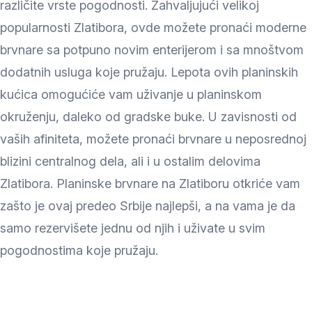
različite vrste pogodnosti. Zahvaljujući velikoj
popularnosti Zlatibora, ovde možete pronaći moderne
brvnare sa potpuno novim enterijerom i sa mnoštvom
dodatnih usluga koje pružaju. Lepota ovih planinskih
kućica omogućiće vam uživanje u planinskom
okruženju, daleko od gradske buke. U zavisnosti od
vaših afiniteta, možete pronaći brvnare u neposrednoj
blizini centralnog dela, ali i u ostalim delovima
Zlatibora. Planinske brvnare na Zlatiboru otkriće vam
zašto je ovaj predeo Srbije najlepši, a na vama je da
samo rezervišete jednu od njih i uživate u svim
pogodnostima koje pružaju.