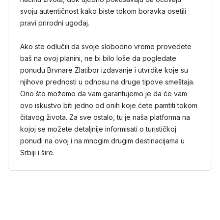
svoju autentičnost kako biste tokom boravka osetili
pravi prirodni ugođaj.
Ako ste odlučili da svoje slobodno vreme provedete
baš na ovoj planini, ne bi bilo loše da pogledate
ponudu Brvnare Zlatibor izdavanje i utvrdite koje su
njihove prednosti u odnosu na druge tipove smeštaja.
Ono što možemo da vam garantujemo je da će vam
ovo iskustvo biti jedno od onih koje ćete pamtiti tokom
čitavog života. Za sve ostalo, tu je naša platforma na
kojoj se možete detaljnije informisati o turističkoj
ponudi na ovoj i na mnogim drugim destinacijama u
Srbiji i šire.