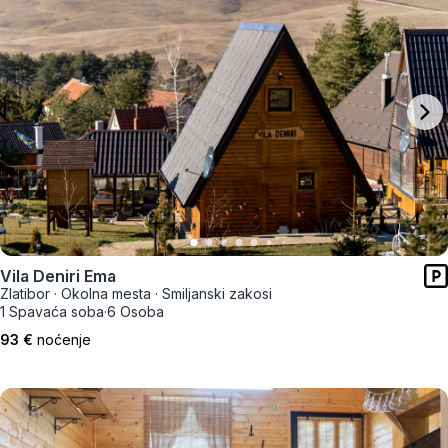
Vila Deniri Ema
Zlatibor
·
Okolna mesta
·
Smiljanski zakosi
1 Spavaća soba
·
6 Osoba
93 €
noćenje