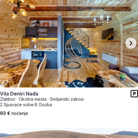
Vila Deniri Nađa
Zlatibor
·
Okolna mesta
·
Smiljanski zakosi
2 Spavaće sobe
·
8 Osoba
93 €
noćenje