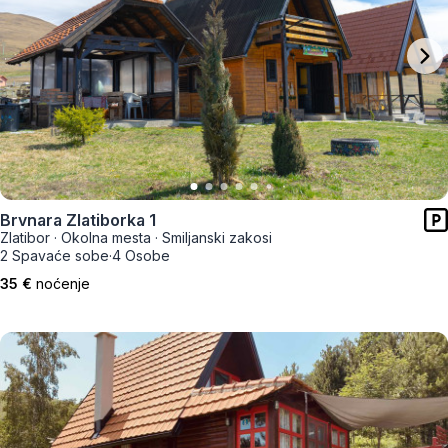
Brvnara Zlatiborka 1
Zlatibor
·
Okolna mesta
·
Smiljanski zakosi
2 Spavaće sobe
·
4 Osobe
35 €
noćenje