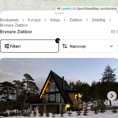
Leaflet
|
© OpenStreetMap contributors
Bookaweb
Evropa
Srbija
Zlatibor
Smeštaj
Brvnare Zlatibor
Brvnare Zlatibor
(13
)
1
Filteri