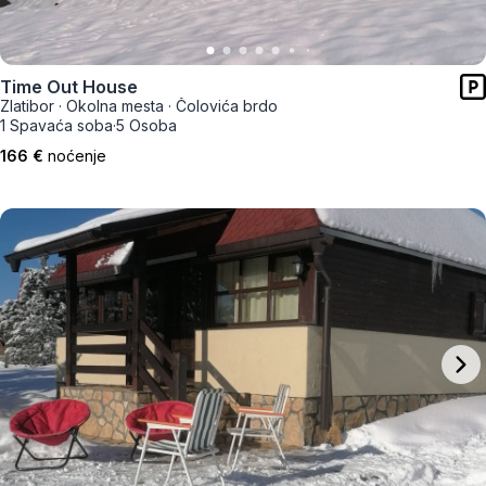
Time Out House
Zlatibor
·
Okolna mesta
·
Čolovića brdo
1 Spavaća soba
·
5 Osoba
166 €
noćenje