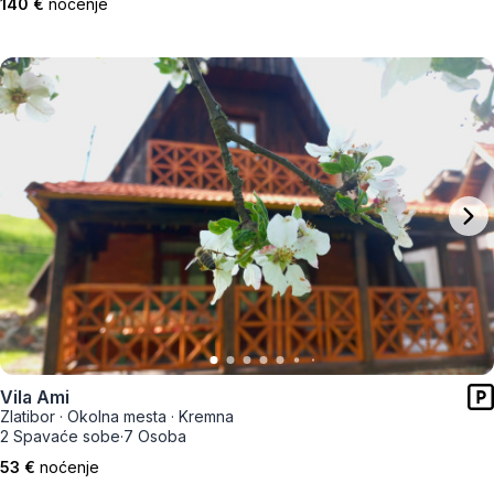
140 €
noćenje
Vila Ami
Zlatibor
·
Okolna mesta
·
Kremna
2 Spavaće sobe
·
7 Osoba
53 €
noćenje