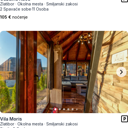
Zlatibor
·
Okolna mesta
·
Smiljanski zakosi
2 Spavaće sobe
·
11 Osoba
105 €
noćenje
Vila Moris
Zlatibor
·
Okolna mesta
·
Smiljanski zakosi