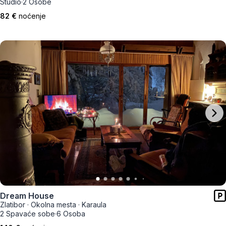
Studio
·
2 Osobe
82 €
noćenje
Dream House
Zlatibor
·
Okolna mesta
·
Karaula
2 Spavaće sobe
·
6 Osoba