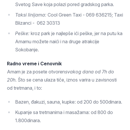
Svetog Save koja polazi pored gradskog parka.
Taksi linijama:
Cool Green Taxi - 069 636215; Taxi
Blizanci - 062 30313
Peške:
kroz park je najlepše ići peške, jer na putu ka
Amamu možete naići i na druge atrakcije
Sokobanje.
Radno vreme i Cenovnik
Amam je za posete otvoren
svakog dana od 7h do
20h
. Što se cena ulaza tiče, iznos varira u zavisnosti
od tretmana, i to:
Bazen, đakuzi, sauna, kupke: od 200 do 500dinara.
Kupanje sa tretmanima i masažama: od 800 do
1.800dinara.