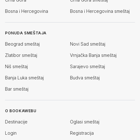
Bosna i Hercegovina
Bosna i Hercegovina smeštaj
PONUDA SMEŠTAJA
Beograd smeštaj
Novi Sad smeštaj
Zlatibor smeštaj
Vrnjačka Banja smeštaj
Niš smeštaj
Sarajevo smeštaj
Banja Luka smeštaj
Budva smeštaj
Bar smeštaj
O BOOKAWEBU
Destinacije
Oglasi smeštaj
Login
Registracija