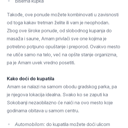
Biserna kupka
Takođe, ove ponude možete kombinovati u zavisnosti
od toga kakav tretman želite ili vam je neophodan.
Zbog ove široke ponude, od slobodnog kupanja do
masaža i saune, Amam privlači sve one kojima je
potrebno potpuno opuštanje i preporod. Ovakvo mesto
ne utiče samo na telo, već na opšte stanje organizma,
pa je Amam uvek vredno posetiti.
Kako doći do kupatila
Amam se nalazi na samom obodu gradskog parka, pa
je njegova lokacija idealna. Svako ko se zaputi ka
Sokobanji nezaobilazno će naići na ovo mesto koje
godinama obitava u samom centru.
Automobilom:
do kupatila možete doći ulicom