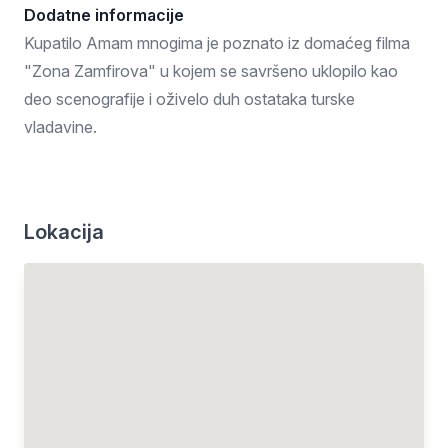
Dodatne informacije
Kupatilo Amam mnogima je poznato iz domaćeg filma
"Zona Zamfirova" u kojem se savršeno uklopilo kao
deo scenografije i oživelo duh ostataka turske
vladavine.
Lokacija