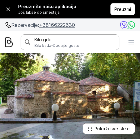
Preuzmite našu aplikaciju
Preuzmi
Još lakše do smeštaja.
Rezervacije:
+38166222630
Bilo gde
·
Bilo kada
Dodajte goste
Prikaži sve slike