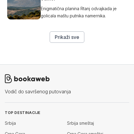
Enigmatična planina Rtanj odvajkada je
golicala maštu putnika namernika.
Prikaži sve
Vodič do savršenog putovanja
TOP DESTINACIJE
Srbija
Srbija smeštaj
Crna Gora
Crna Gora smeštaj