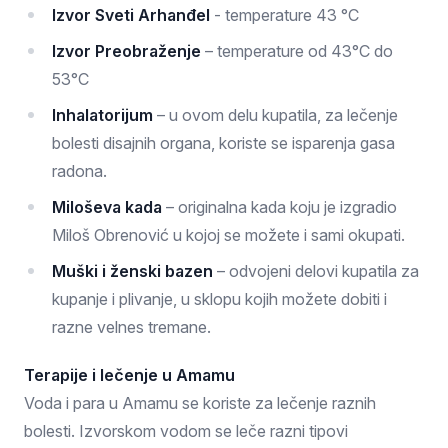
Izvor Sveti Arhanđel
- temperature 43 °C
Izvor Preobraženje
– temperature od 43°C do
53°C
Inhalatorijum
– u ovom delu kupatila, za lečenje
bolesti disajnih organa, koriste se isparenja gasa
radona.
Miloševa kada
– originalna kada koju je izgradio
Miloš Obrenović u kojoj se možete i sami okupati.
Muški i ženski bazen
– odvojeni delovi kupatila za
kupanje i plivanje, u sklopu kojih možete dobiti i
razne velnes tremane.
Terapije i lečenje u Amamu
Voda i para u Amamu se koriste za lečenje raznih
bolesti. Izvorskom vodom se leče razni tipovi