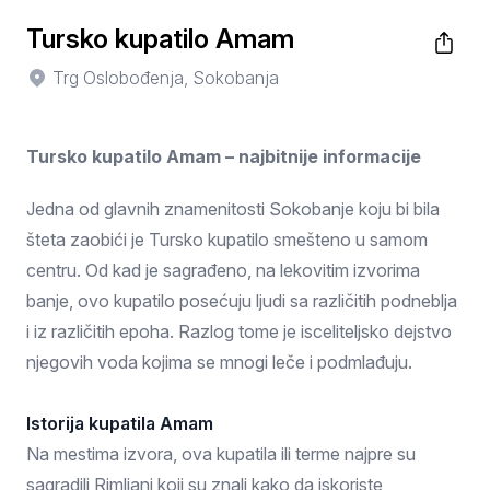
Tursko kupatilo Amam
Trg Oslobođenja, Sokobanja
Tursko kupatilo Amam – najbitnije informacije
Jedna od glavnih znamenitosti Sokobanje koju bi bila
šteta zaobići je Tursko kupatilo smešteno u samom
centru. Od kad je sagrađeno, na lekovitim izvorima
banje, ovo kupatilo posećuju ljudi sa različitih podneblja
i iz različitih epoha. Razlog tome je isceliteljsko dejstvo
njegovih voda kojima se mnogi leče i podmlađuju.
Istorija kupatila Amam
Na mestima izvora, ova kupatila ili terme najpre su
sagradili Rimljani koji su znali kako da iskoriste