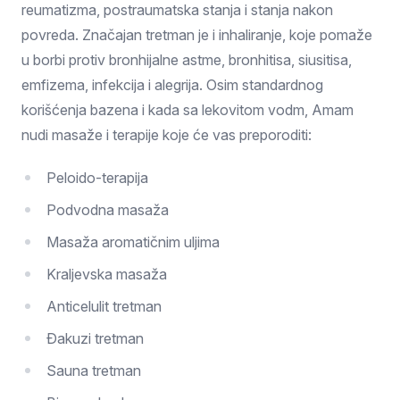
reumatizma, postraumatska stanja i stanja nakon
povreda. Značajan tretman je i inhaliranje, koje pomaže
u borbi protiv bronhijalne astme, bronhitisa, siusitisa,
emfizema, infekcija i alegrija. Osim standardnog
korišćenja bazena i kada sa lekovitom vodm, Amam
nudi masaže i terapije koje će vas preporoditi:
Peloido-terapija
Podvodna masaža
Masaža aromatičnim uljima
Kraljevska masaža
Anticelulit tretman
Đakuzi tretman
Sauna tretman