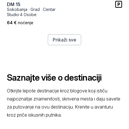
DM 15
Sokobanja
·
Grad
·
Centar
Studio
·
4 Osobe
64 €
noćenje
Prikaži sve
Saznajte više o destinaciji
Otkrijte lepote destinacije kroz blogove koji ističu
najpoznatije znamenitosti, skrivena mesta i daju savete
za putovanje na ovu destinaciju. Krenite u avanturu
kroz priče iskusnih putnika.