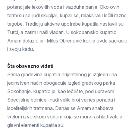
potencijale lekovitih voda i vazduha banje. Oko ovih
termi su se ljudi skupljali, kupali se, relaksirali i lečili razne
tegobe. Tradiciju aktivne upotrebe kupatila nastavili su
Turci, a zatim i naši vladari. U sokobanjsko kupatilo
Amam dolazio je i Miloš Obrenović koji je ovde sagradio
i svoju kadu.
Šta obavezno videti
Sama građevina kupatila orijentalnog je izgleda i na
jedinstven način obogaćuje izgled gradskog parka
Sokobanje. Kupatilo je, kao lečilište, pod upravom
Specijalne bolnice i nudi veliki broj velnes ponuda i
isceliteljskih tretmana. Danas se Amam snabdeva
vrelom izvorskom vodom koja se mora rashlađivati, a
glavni elementi kupatila su: