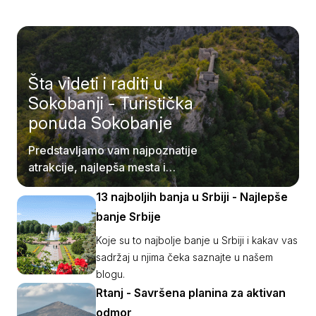
Šta videti i raditi u
Sokobanji - Turistička
ponuda Sokobanje
Predstavljamo vam najpoznatije
atrakcije, najlepša mesta i
najzanimljivije aktivnosti u Sokobanji.
13 najboljih banja u Srbiji - Najlepše
banje Srbije
Koje su to najbolje banje u Srbiji i kakav vas
sadržaj u njima čeka saznajte u našem
blogu.
Rtanj - Savršena planina za aktivan
odmor