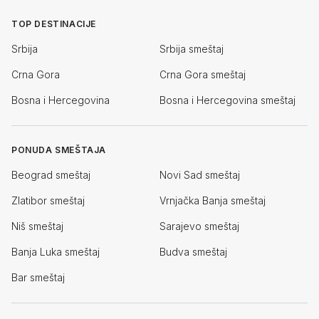
TOP DESTINACIJE
Srbija
Srbija smeštaj
Crna Gora
Crna Gora smeštaj
Bosna i Hercegovina
Bosna i Hercegovina smeštaj
PONUDA SMEŠTAJA
Beograd smeštaj
Novi Sad smeštaj
Zlatibor smeštaj
Vrnjačka Banja smeštaj
Niš smeštaj
Sarajevo smeštaj
Banja Luka smeštaj
Budva smeštaj
Bar smeštaj