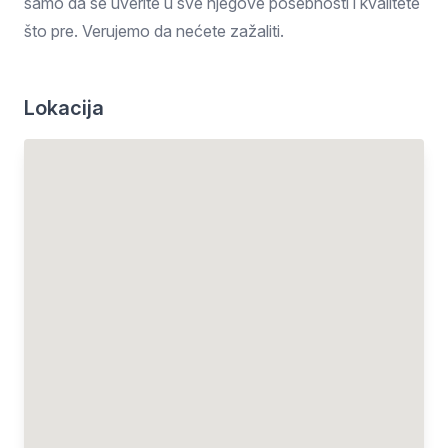
samo da se uverite u sve njegove posebnosti i kvalitete
što pre. Verujemo da nećete zažaliti.
Lokacija