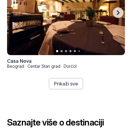
Casa Nova
Beograd
·
Centar Stari grad
·
Dorćol
Prikaži sve
Saznajte više o destinaciji