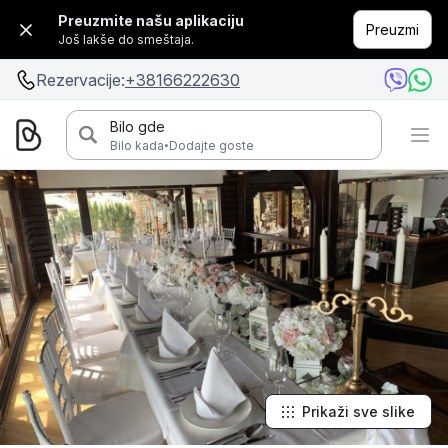
Preuzmite našu aplikaciju
Preuzmi
Još lakše do smeštaja.
Rezervacije:
+38166222630
Bilo gde
·
Bilo kada
Dodajte goste
Prikaži sve slike