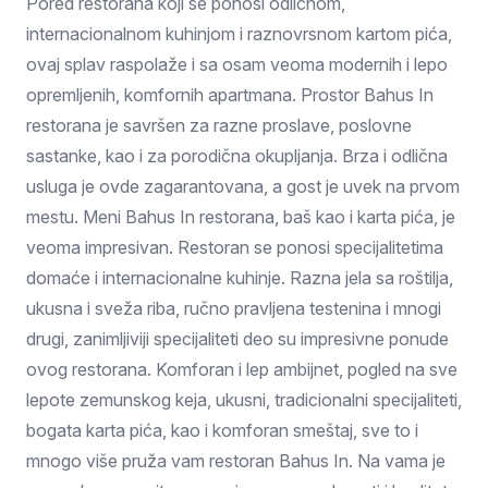
Pored restorana koji se ponosi odličnom,
internacionalnom kuhinjom i raznovrsnom kartom pića,
ovaj splav raspolaže i sa osam veoma modernih i lepo
opremljenih, komfornih apartmana. Prostor Bahus In
restorana je savršen za razne proslave, poslovne
sastanke, kao i za porodična okupljanja. Brza i odlična
usluga je ovde zagarantovana, a gost je uvek na prvom
mestu. Meni Bahus In restorana, baš kao i karta pića, je
veoma impresivan. Restoran se ponosi specijalitetima
domaće i internacionalne kuhinje. Razna jela sa roštilja,
ukusna i sveža riba, ručno pravljena testenina i mnogi
drugi, zanimljiviji specijaliteti deo su impresivne ponude
ovog restorana. Komforan i lep ambijnet, pogled na sve
lepote zemunskog keja, ukusni, tradicionalni specijaliteti,
bogata karta pića, kao i komforan smeštaj, sve to i
mnogo više pruža vam restoran Bahus In. Na vama je