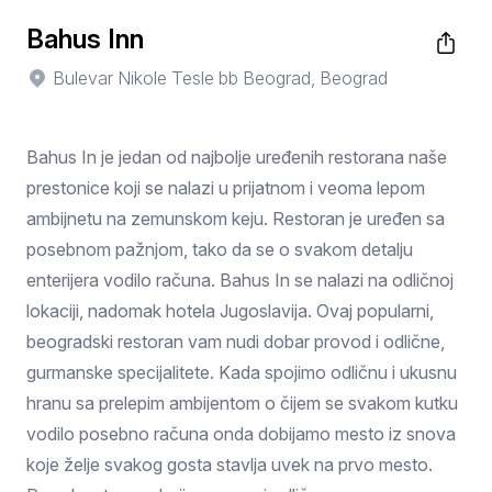
Bahus Inn
Bulevar Nikole Tesle bb Beograd, Beograd
Bahus In je jedan od najbolje uređenih restorana naše
prestonice koji se nalazi u prijatnom i veoma lepom
ambijnetu na zemunskom keju. Restoran je uređen sa
posebnom pažnjom, tako da se o svakom detalju
enterijera vodilo računa. Bahus In se nalazi na odličnoj
lokaciji, nadomak hotela Jugoslavija. Ovaj popularni,
beogradski restoran vam nudi dobar provod i odlične,
gurmanske specijalitete. Kada spojimo odličnu i ukusnu
hranu sa prelepim ambijentom o čijem se svakom kutku
vodilo posebno računa onda dobijamo mesto iz snova
koje želje svakog gosta stavlja uvek na prvo mesto.