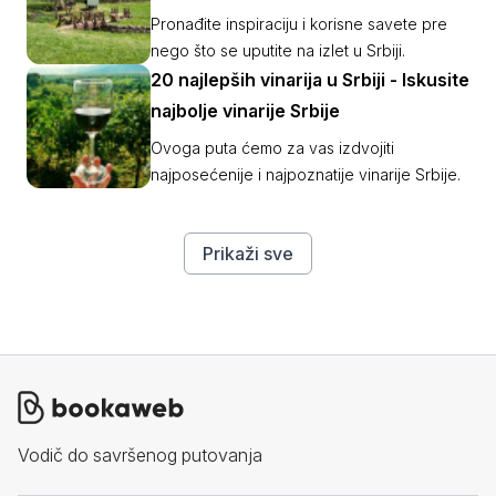
Pronađite inspiraciju i korisne savete pre
nego što se uputite na izlet u Srbiji.
20 najlepših vinarija u Srbiji - Iskusite
najbolje vinarije Srbije
Ovoga puta ćemo za vas izdvojiti
najposećenije i najpoznatije vinarije Srbije.
Prikaži sve
Vodič do savršenog putovanja