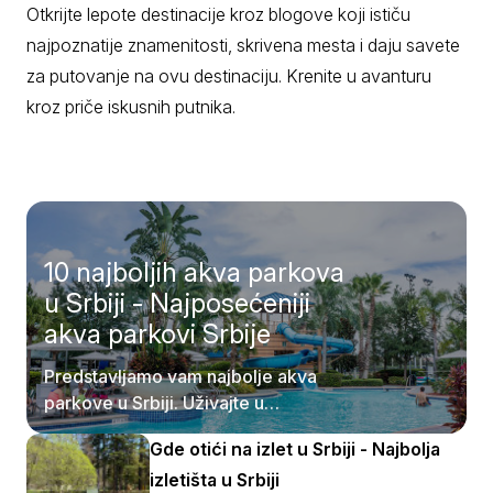
Otkrijte lepote destinacije kroz blogove koji ističu
najpoznatije znamenitosti, skrivena mesta i daju savete
za putovanje na ovu destinaciju. Krenite u avanturu
kroz priče iskusnih putnika.
10 najboljih akva parkova
u Srbiji - Najposećeniji
akva parkovi Srbije
Predstavljamo vam najbolje akva
parkove u Srbiji. Uživajte u
pristupačnosti samih destinacija.
Gde otići na izlet u Srbiji - Najbolja
izletišta u Srbiji