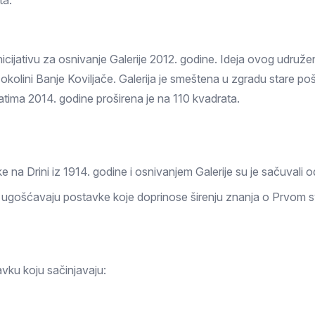
ta.
Prokuplje
icijativu za osnivanje Galerije 2012. godine. Ideja ovog udružen
u okolini Banje Koviljače. Galerija je smeštena u zgradu stare po
tima 2014. godine proširena je na 110 kvadrata.
e na Drini iz 1914. godine i osnivanjem Galerije su je sačuvali
e ugošćavaju postavke koje doprinose širenju znanja o Prvom sv
avku koju sačinjavaju: