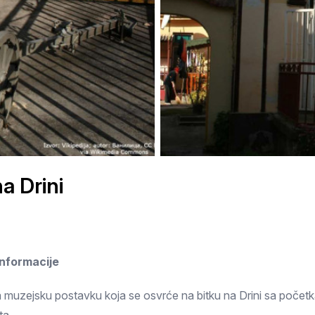
Subotica
Nova Varoš
Valjevo
Uvac
Kruševac
Pirot
Novi Pazar
Zrenjanin
Vršac
Gornji Milanovac
Raška
Leskovac
Bor
Požarevac
Senta
Požega
Sremska
Ljubovija
Mitrovica
a Drini
Topola
Bela Crkva
Negotin
Bačka Palanka
Ćuprija
Kanjiža
 informacije
Temerin
Novi Bečej
Mali Zvornik
Kosmaj
Golija
Bačka Topola
ja muzejsku postavku koja se osvrće na bitku na Drini sa početk