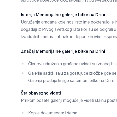
sprovode posetioce kroz istoriju Prvog svetskog ra
Zlatar
Istorija Memorijalne galerije bitke na Drini
Udruženje građana koje nosi isto ime pokrenulo je in
događaji iz Prvog svetskog rata koji su se odigrali 
kvadratnih metara, ali nakon dopune novim ekspona
Značaj Memorijalne galerije bitke na Drini
Članovi udruženja građana uvideli su značaj bitk
Galerija sadrži salu za gostujuće izložbe gde s
Galerije prodaje knjige sa temom bitke na Drini.
Šta obavezno videti
Prilikom posete galeriji moguće je videti stalnu post
Kopije dokumenata i šema