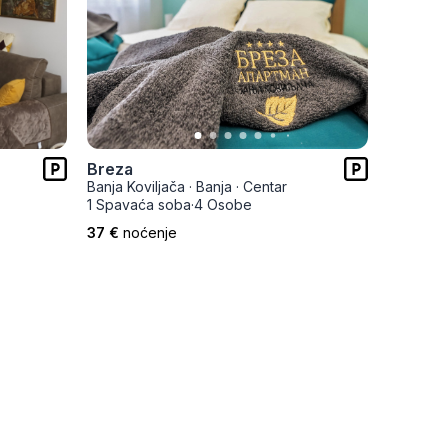
Breza
Apartma
Banja Koviljača
·
Banja
·
Centar
Banja Kov
1 Spavaća soba
·
4 Osobe
2 Spava
37 €
noćenje
47 €
no