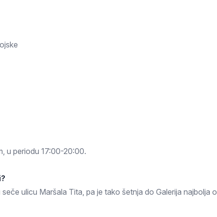
vojske
m, u periodu 17:00-20:00.
i?
seče ulicu Maršala Tita, pa je tako šetnja do Galerija najbolja op