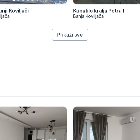
nji Koviljači
Kupatilo kralja Petra I
ljača
Banja Koviljača
Prikaži sve