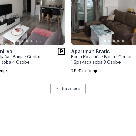
i Iva
Apartman Bratic
ljača
·
Banja
·
Centar
Banja Koviljača
·
Banja
·
Centar
 soba
·
4 Osobe
1 Spavaća soba
·
3 Osobe
nje
29 €
noćenje
Prikaži sve