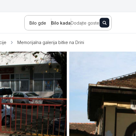
Bilo gde
Bilo kada
Dodajte goste
cije
Memorijalna galerija bitke na Drini
Novi Sad
Zlatibor
Kopaonik
Banja Koviljača
Sokobanja
Fruška gora
Tara
Stara planina
Banja Vrujci
Kragujevac
Ždrelo
Golubac
Bajina Bašta
Kraljevo
Jagodina