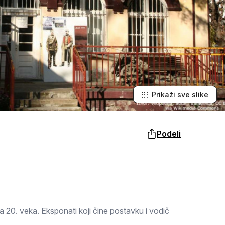
Šabac
naroda, a slike lokalnih i tradicionalnih
specijaliteta osetićete i na svojim
nepcima.
Loznica
Sombor
Zaječar
Vrbas
Prikaži sve slike
Majdanpek
Podeli
Ub
Donji Milanovac
Apatin
Palić
a 20. veka. Eksponati koji čine postavku i vodič