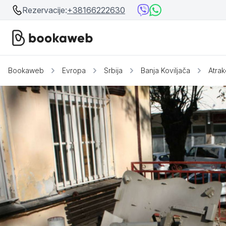
Rezervacije:
+38166222630
Bookaweb
Evropa
Srbija
Banja Koviljača
Atrak
Srbija
Srbija
Bosna i Hercegovina
Crna Gora
Beograd
Ostalo
Niš
Srebrno jezero
Prolom Banja
Užice