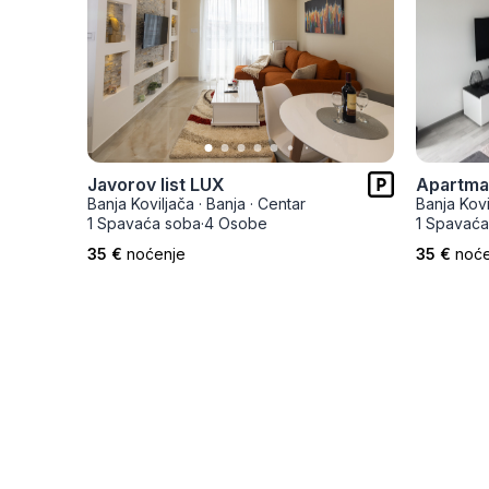
Javorov list LUX
Apartman
Banja Koviljača
·
Banja
·
Centar
Banja Kovi
1 Spavaća soba
·
4 Osobe
1 Spavaća
35 €
noćenje
35 €
noće