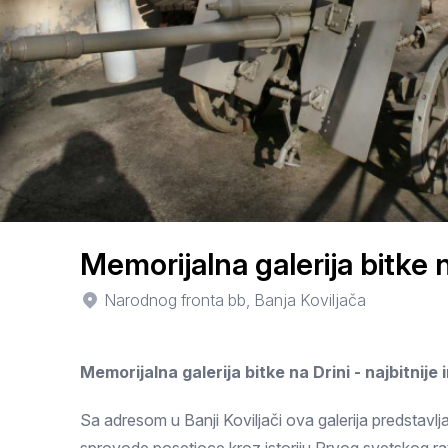
Smederevo
Čačak
Pančevo
Vranje
Paraćin
Kikinda
Memorijalna galerija bitke n
Srbobran
Narodnog fronta bb, Banja Koviljača
Inđija
Memorijalna galerija bitke na Drini - najbitnije
Ruma
Sremski Karlovci
Sa adresom u Banji Koviljači ova galerija predstavl