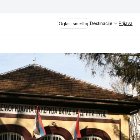
Destinacije
Prijava
Oglasi smeštaj
Divčibare
Vrnjačka Banja
Spremite se za virtuelno putovanje
kroz jednu od najlepših zemalja
Perućac
Evrope i sveta. Uživaćete u prikazima
planinskih masiva poput Tare i Šar-
Kladovo
planine, ali i u ravničarskim predelima
prostrane Vojvodine. Istraživanje
Aranđelovac
tradicije i kulturnog dobra Srbije
otkriće vam pravu narav srpskog