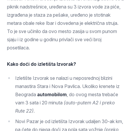
piknik nadstrešnice, uređena su 3 izvora vode za piće,
izgrađena je staza za pešake, uređeno je stotinak
metara obale reke Ibar i dovedena je električna struja.
To je sve učinilo da ovo mesto zasija u svom punom
sjaju i iz godine u godinu privlači sve veći broj
posetilaca.
Kako doći do izletišta Izvorak?
Izletište Izvorak se nalazi u neposrednoj blizini
manastira Stara i Nova Pavlica. Ukoliko krenete iz
Beograda
automobilom
, do ovog mesta trebaće
vam 3 sata i 20 minuta
(auto-putem A2 i preko
Rute 22).
Novi Pazar je od izletišta Izvorak udaljen 30-ak km,
pa ćete do njega doći za pola sata vožnje
(preko