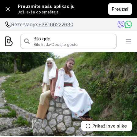
Preuzmite našu aplikaciju
Preuzmi
Još lakše do smeštaja.
Rezervacije:
+38166222630
Bilo gde
·
Bilo kada
Dodajte goste
Prikaži sve slike