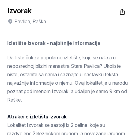
Izvorak
Pavlica, Raška
Izletište Izvorak - najbitnije informacije
Da li ste čuli za popularno izletište, koje se nalazi u
neposrednoj blizini manastira Stara Pavlica? Ukoliste
niste, ostanite sa nama i saznajte u nastavku teksta
najvažnije informacije o njemu. Ovaj lokalitet je u narodu
poznat pod imenom Izvorak, a udaljen je samo 9 km od
Raške.
Atrakcije izletišta Izvorak
Lokalitet Izvorak se sastoji iz 2 celine, koje su
razdvojene železničkom prugom, a povezane jarugom