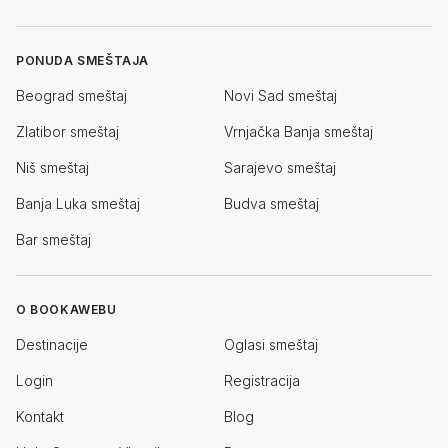
PONUDA SMEŠTAJA
Beograd smeštaj
Novi Sad smeštaj
Zlatibor smeštaj
Vrnjačka Banja smeštaj
Niš smeštaj
Sarajevo smeštaj
Banja Luka smeštaj
Budva smeštaj
Bar smeštaj
O BOOKAWEBU
Destinacije
Oglasi smeštaj
Login
Registracija
Kontakt
Blog