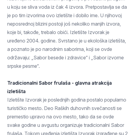
u koju se sliva voda iz čak 4 izvora. Pretpostavlja se da
je po tim izvorima ovo izletište i dobilo ime. U njihovoj
neposrednoj blizini postoji još nekoliko manjih izvora,
koje bi, takođe, trebalo obići. Izletište Izvorak je
uređeno 2004. godine. Svrstano je u ekološka izletišta,
a poznato je po narodnim saborima, koji se ovde
održavaju: „Sabor besede i zdravice“ i „Sabor izvorne
srpske pesme“.
Tradicionalni Sabor frulaša - glavna atrakcija
izletišta
Izletište Izvorak je poslednjih godina postalo popularno
turističko mesto. Deo Raških duhovnih svečanosti se
premestio upravo na ovo mesto, tako da se ovde
svake godine u avgustu organizuje tradicionalni Sabor
frulaša. Tokom uređenja izletišta Izvorak izgrađene su 2