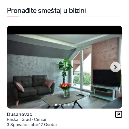
Pronađite smeštaj u blizini
Dusanovac
Raška
·
Grad
·
Centar
3 Spavaće sobe
·
12 Osoba