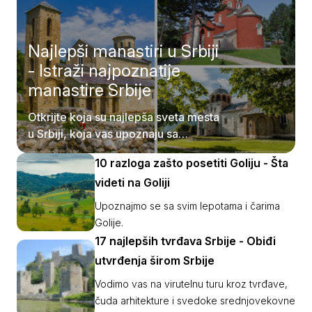
Najlepši manastiri u Srbiji
- Istraži najpoznatije
manastire Srbije
Otkrijte koja su najlepša sveta mesta
u Srbiji, koja vas upoznaju sa
istorijom i tradicijom naše zemlje.
10 razloga zašto posetiti Goliju - Šta
videti na Goliji
Upoznajmo se sa svim lepotama i čarima
Golije.
17 najlepših tvrđava Srbije - Obiđi
utvrđenja širom Srbije
Vodimo vas na virutelnu turu kroz tvrđave,
čuda arhitekture i svedoke srednjovekovne