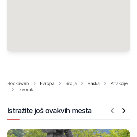
Bookaweb
Evropa
Srbija
Raška
Atrakcije
Izvorak
Istražite još ovakvih mesta