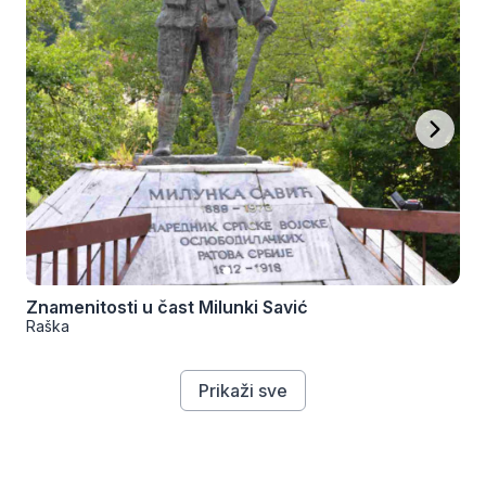
Znamenitosti u čast Milunki Savić
Raška
Prikaži sve