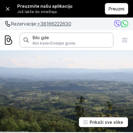
Preuzmite našu aplikaciju
Preuzmi
Još lakše do smeštaja.
Rezervacije:
+38166222630
Bilo gde
·
Bilo kada
Dodajte goste
Prikaži sve slike