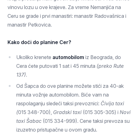
vinovu lozu u ove krajeve. Za vreme Nemanjića na
Ceru se grade i prvi manastiri: manastir Radovašnica i
manastir Petkovica.
Kako doći do planine Cer?
Ukoliko krenete
automobilom
iz Beograda, do
Cera ćete putovati 1 sat i 45 minuta
(preko Rute
137).
Od Šapca do ove planine možete stići za 40-ak
minuta vožnje automobilom. Biće vam na
raspolaganju sledeći taksi prevoznici:
Čivija taxi
(
015 348-700),
Gradski taxi
(015 305-305) i
Novi
taxi Šabac
(015 334-999). Cene taksi prevoza su
izuzetno pristupačne u ovom gradu.