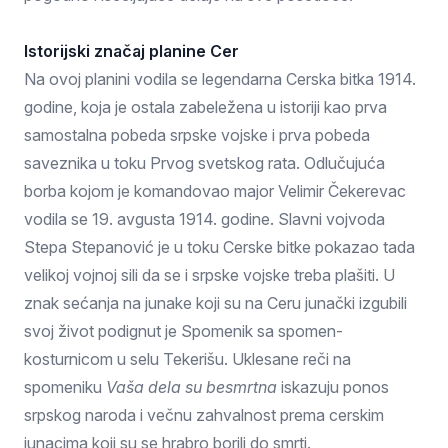
Istorijski značaj planine Cer
Na ovoj planini vodila se legendarna Cerska bitka 1914.
godine, koja je ostala zabeležena u istoriji kao prva
samostalna pobeda srpske vojske i prva pobeda
saveznika u toku Prvog svetskog rata. Odlučujuća
borba kojom je komandovao major Velimir Čekerevac
vodila se 19. avgusta 1914. godine. Slavni vojvoda
Stepa Stepanović je u toku Cerske bitke pokazao tada
velikoj vojnoj sili da se i srpske vojske treba plašiti. U
znak sećanja na junake koji su na Ceru junački izgubili
svoj život podignut je Spomenik sa spomen-
kosturnicom u selu Tekerišu. Uklesane reči na
spomeniku
Vaša dela su besmrtna
iskazuju ponos
srpskog naroda i večnu zahvalnost prema cerskim
junacima koji su se hrabro borili do smrti.