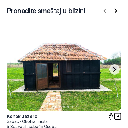
Pronađite smeštaj u blizini
Konak Jezero
Šabac
·
Okolna mesta
5 Spavaćih soba
·
15 Osoba