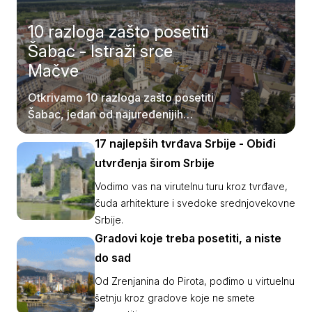
10 razloga zašto posetiti
Šabac - Istraži srce
Mačve
Otkrivamo 10 razloga zašto posetiti
Šabac, jedan od najuređenijih
gradova u Srbiji.
17 najlepših tvrđava Srbije - Obiđi
utvrđenja širom Srbije
Vodimo vas na virutelnu turu kroz tvrđave,
čuda arhitekture i svedoke srednjovekovne
Srbije.
Gradovi koje treba posetiti, a niste
do sad
Od Zrenjanina do Pirota, pođimo u virtuelnu
šetnju kroz gradove koje ne smete