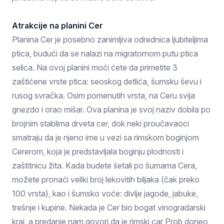
Atrakcije na planini Cer
Planina Cer je posebno zanimljiva odrednica ljubiteljima
ptica, budući da se nalazi na migratornom putu ptica
selica. Na ovoj planini moći ćete da primetite 3
zaštićene vrste ptica: seoskog detlića, šumsku ševu i
rusog svračka. Osim pomenutih vrsta, na Ceru svija
gnezdo i orao mišar. Ova planina je svoj naziv dobila po
brojnim stablima drveta cer, dok neki proučavaoci
smatraju da je njeno ime u vezi sa rimskom boginjom
Cererom, koja je predstavljala boginju plodnosti i
zaštitnicu žita. Kada budete šetali po šumama Cera,
možete pronaći veliki broj lekovitih biljaka (čak preko
100 vrsta), kao i šumsko voće: divlje jagode, jabuke,
trešnje i kupine. Nekada je Cer bio bogat vinogradarski
kraj, a predanje nam govori da je rimski car Prob doneo