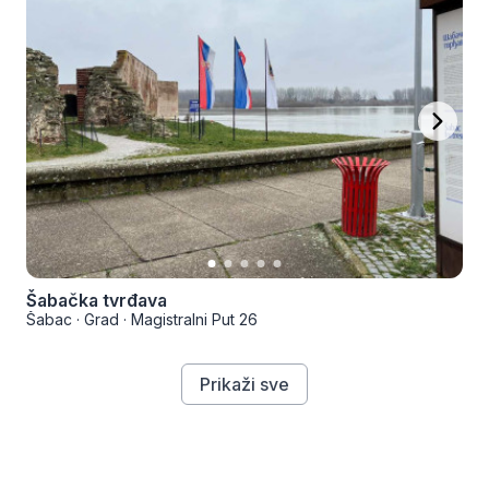
Šabačka tvrđava
Šabac
·
Grad
·
Magistralni Put 26
Prikaži sve