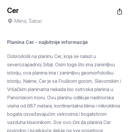
Cer
Milina, Šabac
Planina Cer - najbitnije informacije
Dobrodošli na planinu Cer, koja se nalazi u
severozapadnoj Srbiji. Osim toga što ima zanimljivu
istoriju, ova planina ima i zanimljivu geomorfološku
istoriju. Naime, Cer je sa Fruškom gorom, Slavonskim i
Vršačkim planinama nekada bio ostrvska planina u
Panonskom moru. Ovu planinu odlikuje nadmorska
visina od 687 metara, kontinentalna klima i mikroklima
bogata osvežavajućim vetrovima i bogatstvom
vazduha kiseonikom. Sve ovo čini da planina Cer
pogodno i isceljujuće deluje na sve posetioce.