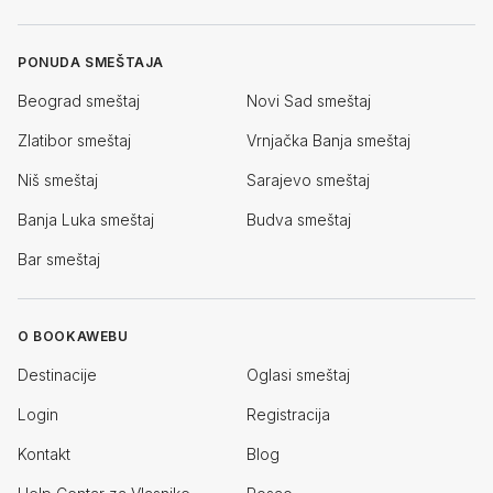
PONUDA SMEŠTAJA
Beograd smeštaj
Novi Sad smeštaj
Zlatibor smeštaj
Vrnjačka Banja smeštaj
Niš smeštaj
Sarajevo smeštaj
Banja Luka smeštaj
Budva smeštaj
Bar smeštaj
O BOOKAWEBU
Destinacije
Oglasi smeštaj
Login
Registracija
Kontakt
Blog