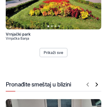
Vrnjački park
Vrnjačka Banja
Prikaži sve
Pronađite smeštaj u blizini