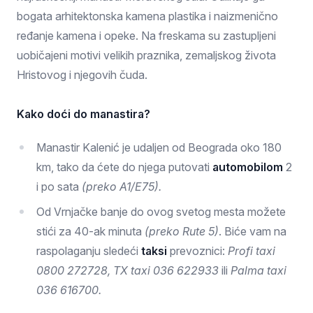
bogata arhitektonska kamena plastika i naizmenično
ređanje kamena i opeke. Na freskama su zastupljeni
uobičajeni motivi velikih praznika, zemaljskog života
Hristovog i njegovih čuda.
Kako doći do manastira?
Manastir Kalenić je udaljen od Beograda oko 180
km, tako da ćete do njega putovati
automobilom
2
i po sata
(preko A1/E75).
Od Vrnjačke banje do ovog svetog mesta možete
stići za 40-ak minuta
(preko Rute 5)
. Biće vam na
raspolaganju sledeći
taksi
prevoznici:
Profi taxi
0800 272728, TX taxi 036 622933
ili
Palma taxi
036 616700.