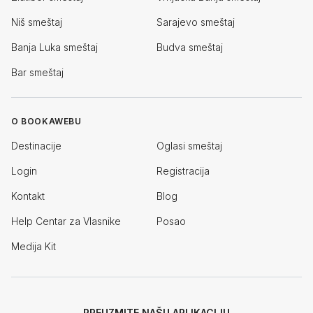
Niš smeštaj
Sarajevo smeštaj
Banja Luka smeštaj
Budva smeštaj
Bar smeštaj
O BOOKAWEBU
Destinacije
Oglasi smeštaj
Login
Registracija
Kontakt
Blog
Help Centar za Vlasnike
Posao
Medija Kit
PREUZMITE NAŠU APLIKACIJU