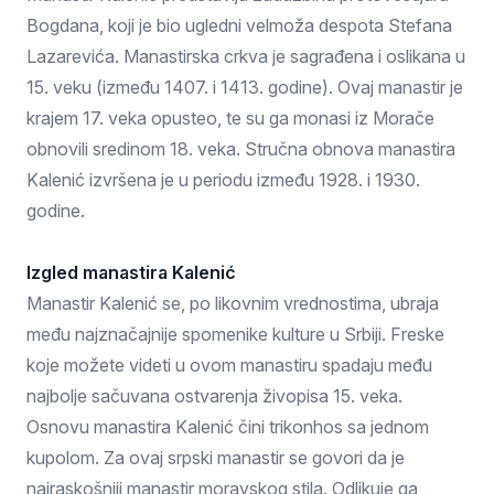
Bogdana, koji je bio ugledni velmoža despota Stefana
Lazarevića. Manastirska crkva je sagrađena i oslikana u
15. veku (između 1407. i 1413. godine). Ovaj manastir je
krajem 17. veka opusteo, te su ga monasi iz Morače
obnovili sredinom 18. veka. Stručna obnova manastira
Kalenić izvršena je u periodu između 1928. i 1930.
godine.
Izgled manastira Kalenić
Manastir Kalenić se, po likovnim vrednostima, ubraja
među najznačajnije spomenike kulture u Srbiji. Freske
koje možete videti u ovom manastiru spadaju među
najbolje sačuvana ostvarenja živopisa 15. veka.
Osnovu manastira Kalenić čini trikonhos sa jednom
kupolom. Za ovaj srpski manastir se govori da je
najraskošniji manastir moravskog stila. Odlikuje ga