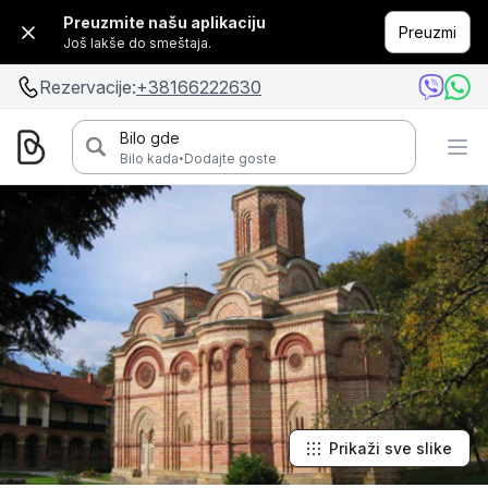
Preuzmite našu aplikaciju
Preuzmi
Još lakše do smeštaja.
Rezervacije:
+38166222630
Bilo gde
·
Bilo kada
Dodajte goste
Prikaži sve slike