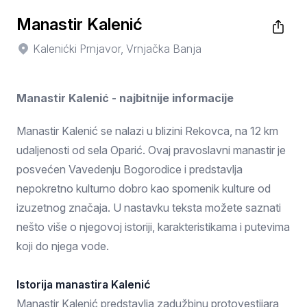
Manastir Kalenić
Kalenićki Prnjavor, Vrnjačka Banja
Manastir Kalenić - najbitnije informacije
Manastir Kalenić se nalazi u blizini Rekovca, na 12 km
udaljenosti od sela Oparić. Ovaj pravoslavni manastir je
posvećen Vavedenju Bogorodice i predstavlja
nepokretno kulturno dobro kao spomenik kulture od
izuzetnog značaja. U nastavku teksta možete saznati
nešto više o njegovoj istoriji, karakteristikama i putevima
koji do njega vode.
Istorija manastira Kalenić
Manastir Kalenić predstavlja zadužbinu protovestijara