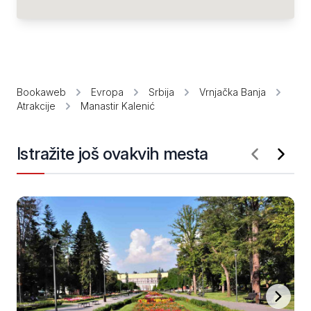
Bookaweb
Evropa
Srbija
Vrnjačka Banja
Atrakcije
Manastir Kalenić
Istražite još ovakvih mesta