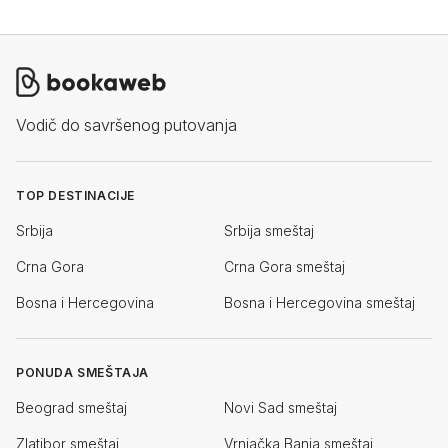
Vodič do savršenog putovanja
TOP DESTINACIJE
Srbija
Srbija smeštaj
Crna Gora
Crna Gora smeštaj
Bosna i Hercegovina
Bosna i Hercegovina smeštaj
PONUDA SMEŠTAJA
Beograd smeštaj
Novi Sad smeštaj
Zlatibor smeštaj
Vrnjačka Banja smeštaj