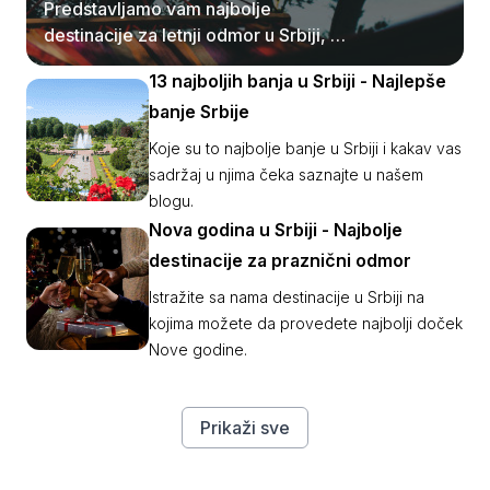
Predstavljamo vam najbolje
destinacije za letnji odmor u Srbiji, od
planina do jezera.
13 najboljih banja u Srbiji - Najlepše
banje Srbije
Koje su to najbolje banje u Srbiji i kakav vas
sadržaj u njima čeka saznajte u našem
blogu.
Nova godina u Srbiji - Najbolje
destinacije za praznični odmor
Istražite sa nama destinacije u Srbiji na
kojima možete da provedete najbolji doček
Nove godine.
Prikaži sve