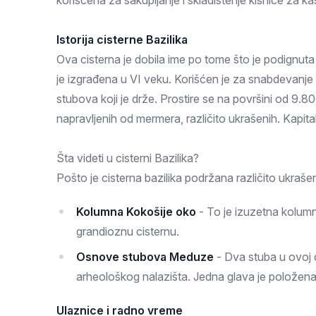
korišćena za sakupljanje i skladištenje kišnice za 
Zlatar
Istorija cisterne Bazilika
Ova cisterna je dobila ime po tome što je podignuta 
je izgrađena u VI veku. Korišćen je za snabdevanje
stubova koji je drže. Prostire se na površini od 9.
napravljenih od mermera, različito ukrašenih. Kapita
Šta videti u cisterni Bazilika?
Pošto je cisterna bazilika podržana različito ukrašen
Kolumna Kokošije oko
- To je izuzetna kolum
grandioznu cisternu.
Osnove stubova Meduze
- Dva stuba u ovoj c
arheološkog nalazišta. Jedna glava je položena
Ulaznice i radno vreme