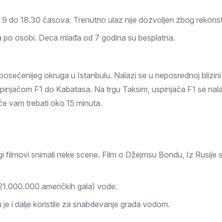
 9 do 18.30 časova. Trenutno ulaz nije dozvoljen zbog rekonst
ra po osobi. Deca mlađa od 7 godina su besplatna.
posećenijeg okruga u Istanbulu. Nalazi se u neposrednoj blizini
pinjačom F1 do Kabatasa. Na trgu Taksim, uspinjača F1 se nala
e vam trebati oko 15 minuta.
filmovi snimali neke scene. Film o Džejmsu Bondu, Iz Rusije s l
21.000.000 američkih gala) vode.
su je i dalje koristile za snabdevanje grada vodom.