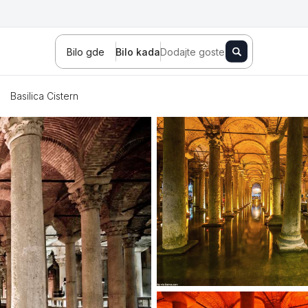
Bilo gde
Bilo kada
Dodajte goste
Basilica Cistern
Novi Sad
Zlatibor
Kopaonik
Banja Koviljača
Sokobanja
Fruška gora
Tara
Stara planina
Banja Vrujci
Kragujevac
Ždrelo
Golubac
Bajina Bašta
Kraljevo
Jagodina