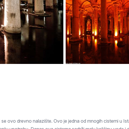
Subotica
Nova Varoš
Valjevo
Uvac
Kruševac
Pirot
Novi Pazar
Zrenjanin
Vršac
Gornji Milanovac
Raška
Leskovac
Bor
Požarevac
Senta
Požega
Sremska
Ljubovija
Mitrovica
Topola
Bela Crkva
Negotin
Bačka Palanka
Ćuprija
Kanjiža
Temerin
Novi Bečej
Mali Zvornik
Kosmaj
Golija
Bačka Topola
e ovo drevno nalazište. Ovo je jedna od mnogih cisterni u Ist