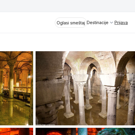
Destinacije
Prijava
Oglasi smeštaj
Divčibare
Vrnjačka Banja
Spremite se za virtuelno putovanje
kroz jednu od najlepših zemalja
Perućac
Evrope i sveta. Uživaćete u prikazima
planinskih masiva poput Tare i Šar-
Kladovo
planine, ali i u ravničarskim predelima
prostrane Vojvodine. Istraživanje
Aranđelovac
tradicije i kulturnog dobra Srbije
otkriće vam pravu narav srpskog