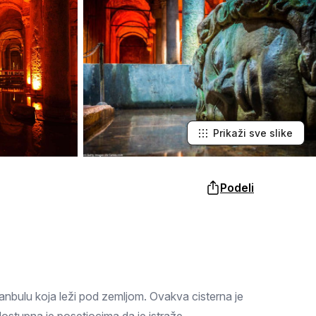
Šabac
naroda, a slike lokalnih i tradicionalnih
specijaliteta osetićete i na svojim
nepcima.
Loznica
Sombor
Zaječar
Vrbas
Prikaži sve slike
Majdanpek
Podeli
Ub
Donji Milanovac
Apatin
Palić
anbulu koja leži pod zemljom. Ovakva cisterna je