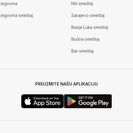
cegovina
Niš smeštaj
cegovina smeštaj
Sarajevo smeštaj
Banja Luka smeštaj
Budva smeštaj
Bar smeštaj
PREUZMITE NAŠU APLIKACIJU