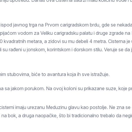
kasniju upotrebu. Danas ova cisterna sadrži malu količinu vode i 
Prokuplje
ispod javnog trga na Prvom carigradskom brdu, gde se nekada nala
 pijaćom vodom za Veliku carigradsku palatu i druge zgrade na 
800 kvadratnih metara, a zidovi su mu debeli 4 metra. Cisterna 
li su rađeni u jonskom, korintskom i dorskom stilu. Veruje se da
im stubovima, biće to avantura koja ih sve istražuje.
na sa jakom porukom. Na ovoj koloni su prikazane suze, koje pr
isterni imaju urezanu Meduzinu glavu kao postolje. Ne zna se o
 na bok, a druga naopačke, što bi tradicionalno trebalo da neg