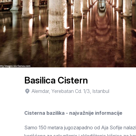
Smederevo
Čačak
Pančevo
Vranje
Paraćin
Kikinda
Basilica Cistern
Srbobran
Alemdar, Yerebatan Cd. 1/3, Istanbul
Inđija
Cisterna bazilika - najvažnije informacije
Ruma
Sremski Karlovci
Samo 150 metara jugozapadno od Aja Sofije nalazi s