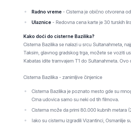
Radno vreme
- Cisterna je obično otvorena od
Ulaznice
- Redovna cena karte je 30 turskih li
Kako doći do cisterne Bazilika?
Cisterna Bazilika se nalazi u srcu Sultanahmeta, naj
Taksim, glavnog gradskog trga, možete se voziti us
Kabatas idite tramvajem T1 do Sultanahmeta. Ovo ć
Cisterna Bazilika - zanimljive činjenice
Cisterna Bazilika je poznato mesto gde su mnogi 
Crna udovica samo su neki od tih filmova.
Cisterna može da primi 80.000 kubnih metara (
Iako su cisternu izgradili Vizantinci, Osmanlije 