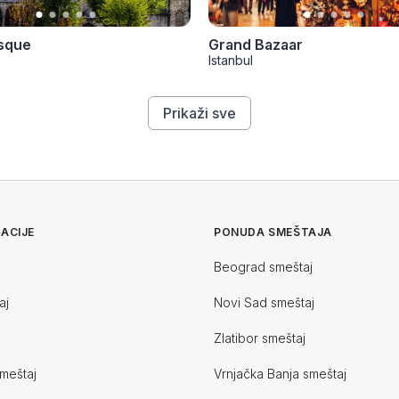
sque
Grand Bazaar
Istanbul
Prikaži sve
ACIJE
PONUDA SMEŠTAJA
Beograd smeštaj
aj
Novi Sad smeštaj
Zlatibor smeštaj
meštaj
Vrnjačka Banja smeštaj