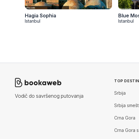
Hagia Sophia
Blue Mo
Istanbul
Istanbul
TOP DESTIN
Srbija
Vodič do savršenog putovanja
Srbija smešt
Crna Gora
Crna Gora s