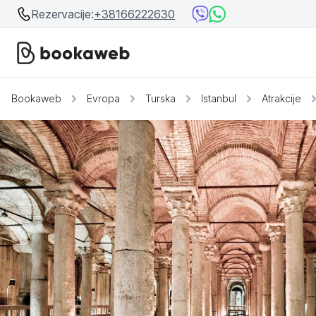
Rezervacije:
+38166222630
Bookaweb
Evropa
Turska
Istanbul
Atrakcije
Srbija
Srbija
Bosna i Hercegovina
Crna Gora
Beograd
Ostalo
Niš
Srebrno jezero
Prolom Banja
Užice