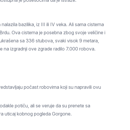
dostupna je posetiocima da je istraže.
zila bazilika, iz III ili IV veka. Ali sama cisterna
Brdu. Ova cisterna je posebna zbog svoje veličine i
je ukrašena sa 336 stubova, svaki visok 9 metara,
 je na izgradnji ove zgrade radilo 7.000 robova.
edstavljaju počast robovima koji su napravili ovu
dakle potiču, ali se veruje da su prenete sa
ira uticaj kobnog pogleda Gorgone.