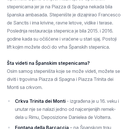
stepenicama jer je na Piazza di Spagna nekada bila
španska ambasada. Stepenište je dizajnirao Francesco
de Sanctis i ima krivine, ravne letove, vidike i terase.
Poslednja restauracija stepenica je bila 2015. i 2016.
godine kada su očišćene i vraćene u stari sjaj. Postoji
lift kojim možete doći do vrha Španskih stepenica.
Šta videti na Španskim stepenicama?
Osim samog stepeništa koje se može videti, možete se
diviti i trgovima Piazza di Spagna i Piazza Trinita dei
Monti sa crkvom.
Crkva Trinita dei Monti
- izgrađena je u 16. veku i
unutar nje se nalazi jedno od najcenjenijih remek-
dela u Rimu, Deposizione Danielea de Volterra.
Fontana della Barcaccia
– na Španskom trgu