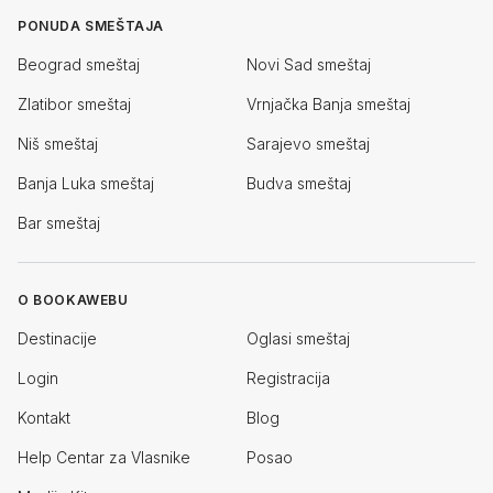
PONUDA SMEŠTAJA
Beograd smeštaj
Novi Sad smeštaj
Zlatibor smeštaj
Vrnjačka Banja smeštaj
Niš smeštaj
Sarajevo smeštaj
Banja Luka smeštaj
Budva smeštaj
Bar smeštaj
O BOOKAWEBU
Destinacije
Oglasi smeštaj
Login
Registracija
Kontakt
Blog
Help Centar za Vlasnike
Posao