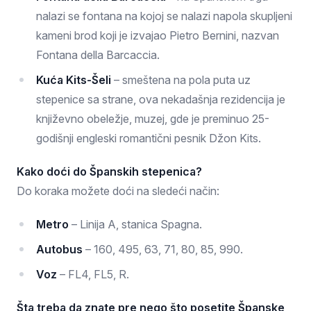
nalazi se fontana na kojoj se nalazi napola skupljeni
kameni brod koji je izvajao Pietro Bernini, nazvan
Fontana della Barcaccia.
Kuća Kits-Šeli
– smeštena na pola puta uz
stepenice sa strane, ova nekadašnja rezidencija je
književno obeležje, muzej, gde je preminuo 25-
godišnji engleski romantični pesnik Džon Kits.
Kako doći do Španskih stepenica?
Do koraka možete doći na sledeći način:
Metro
– Linija A, stanica Spagna.
Autobus
– 160, 495, 63, 71, 80, 85, 990.
Voz
– FL4, FL5, R.
Šta treba da znate pre nego što posetite Španske