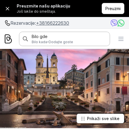
Preuzmite našu aplikaciju
Preuzmi
Još lakše do smeštaja.
Rezervacije:
+38166222630
Bilo gde
·
Bilo kada
Dodajte goste
Prikaži sve slike