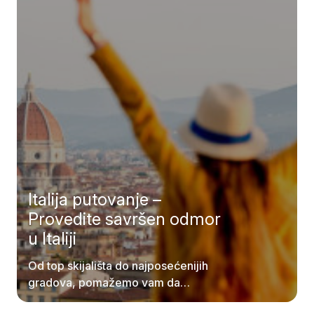
Italija putovanje –
Provedite savršen odmor
u Italiji
Od top skijališta do najposećenijih
gradova, pomažemo vam da
isplanirate putovanje u Italiju.