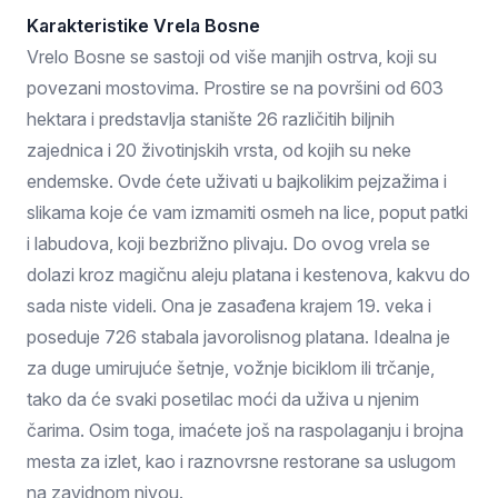
Karakteristike Vrela Bosne
Vrelo Bosne se sastoji od više manjih ostrva, koji su
povezani mostovima. Prostire se na površini od 603
hektara i predstavlja stanište 26 različitih biljnih
zajednica i 20 životinjskih vrsta, od kojih su neke
endemske. Ovde ćete uživati u bajkolikim pejzažima i
slikama koje će vam izmamiti osmeh na lice, poput patki
i labudova, koji bezbrižno plivaju. Do ovog vrela se
dolazi kroz magičnu aleju platana i kestenova, kakvu do
sada niste videli. Ona je zasađena krajem 19. veka i
poseduje 726 stabala javorolisnog platana. Idealna je
za duge umirujuće šetnje, vožnje biciklom ili trčanje,
tako da će svaki posetilac moći da uživa u njenim
čarima. Osim toga, imaćete još na raspolaganju i brojna
mesta za izlet, kao i raznovrsne restorane sa uslugom
na zavidnom nivou.