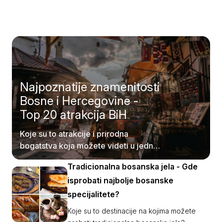
Najpoznatije znamenitosti
Bosne i Hercegovine -
Top 20 atrakcija BiH
Koje su to atrakcije i prirodna
bogatstva koja možete videti u jednoj
od najlepših balkanskih zemalja?
Tradicionalna bosanska jela - Gde
isprobati najbolje bosanske
specijalitete?
Koje su to destinacije na kojima možete