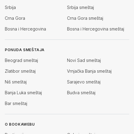
Srbija
Srbija smeštaj
Crna Gora
Crna Gora smeštaj
Bosna i Hercegovina
Bosna i Hercegovina smeštaj
PONUDA SMEŠTAJA
Beograd smeštaj
Novi Sad smeštaj
Zlatibor smeštaj
Vrnjačka Banja smeštaj
Niš smeštaj
Sarajevo smeštaj
Banja Luka smeštaj
Budva smeštaj
Bar smeštaj
O BOOKAWEBU