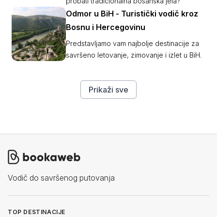
probati tradicionalna bosanska jela?
Odmor u BiH - Turistički vodič kroz
Bosnu i Hercegovinu
Predstavljamo vam najbolje destinacije za
savršeno letovanje, zimovanje i izlet u BiH.
Prikaži sve
Vodič do savršenog putovanja
TOP DESTINACIJE