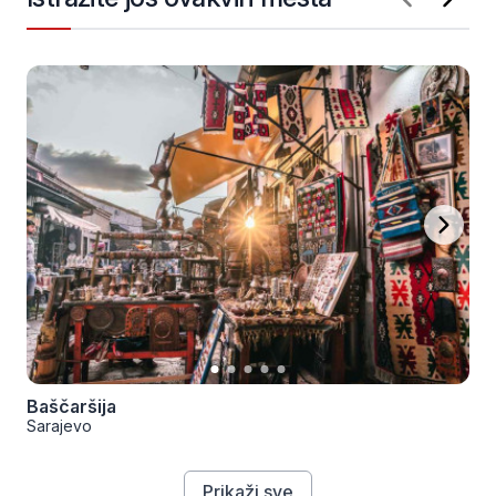
Baščaršija
Sarajevo
Prikaži sve