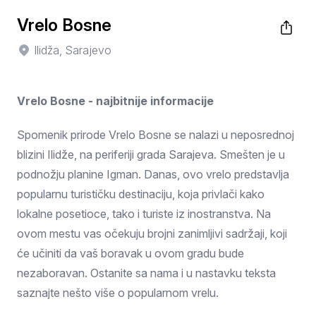
Vrelo Bosne
Ilidža, Sarajevo
Vrelo Bosne - najbitnije informacije
Spomenik prirode Vrelo Bosne se nalazi u neposrednoj
blizini Ilidže, na periferiji grada Sarajeva. Smešten je u
podnožju planine Igman. Danas, ovo vrelo predstavlja
popularnu turističku destinaciju, koja privlači kako
lokalne posetioce, tako i turiste iz inostranstva. Na
ovom mestu vas očekuju brojni zanimljivi sadržaji, koji
će učiniti da vaš boravak u ovom gradu bude
nezaboravan. Ostanite sa nama i u nastavku teksta
saznajte nešto više o popularnom vrelu.