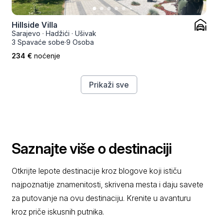
Hillside Villa
Sarajevo
·
Hadžići
·
Ušivak
3 Spavaće sobe
·
9 Osoba
234 €
noćenje
Prikaži sve
Saznajte više o destinaciji
Otkrijte lepote destinacije kroz blogove koji ističu
najpoznatije znamenitosti, skrivena mesta i daju savete
za putovanje na ovu destinaciju. Krenite u avanturu
kroz priče iskusnih putnika.