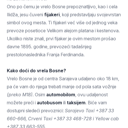
Ono po čemu je vrelo Bosne prepoznatljivo, kao i cela
Ilidža, jesu čuveni
fijakeri
, koji predstavljaju svojevrstan
simbol ovog mesta. Ti fijakeri već više od jednog veka
prevoze posetioce Velikom alejom platana i kestenova.
Ukoliko niste znali, prvi fijaker je ovim mestom prošao
davne 1895. godine, prevozeći tadašnjeg
prestolonaslednika Franja Ferdinanda.
Kako doći do vrela Bosne?
Vrelo Bosne je od centra Sarajeva udaljeno oko 18 km,
pa će vam do njega trebati manje od pola sata vožnje
(preko M18).
Osim
automobilom
, ovu udaljenost
možete preći i
autobusom
ili
taksijem
. Biće vam
dostupni sledeći prevoznici:
Sarajevo Taxi +387 33
660-666, Crveni Taxi +387 33 468-728 i Yellow cab
+387 33 663-555.