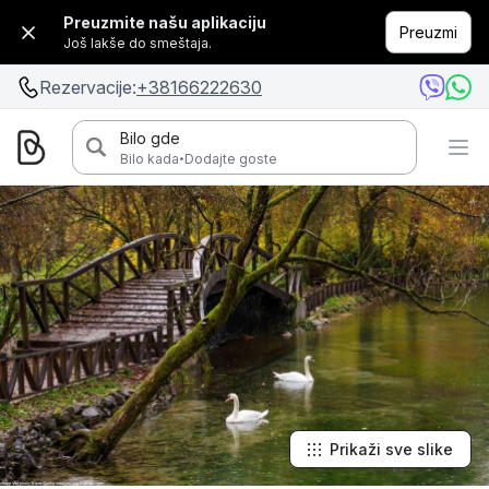
Preuzmite našu aplikaciju
Preuzmi
Još lakše do smeštaja.
Rezervacije:
+38166222630
Bilo gde
·
Bilo kada
Dodajte goste
Prikaži sve slike