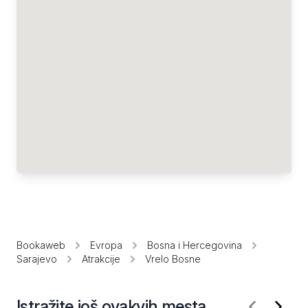
Bookaweb
Evropa
Bosna i Hercegovina
Sarajevo
Atrakcije
Vrelo Bosne
Istražite još ovakvih mesta