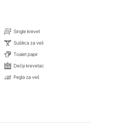
Single krevet
Sušilica za veš
Toalet papir
Dečiji krevetac
Pegla za veš