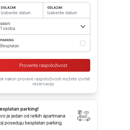
DOLAZAK
ODLAZAK
Izaberite datum
Izaberite datum
GOSTI
1 osoba
PARKING
Besplatan
Proverite raspoloživost
ek nakon provere raspoloživosti možete izvršiti
rezervaciju
esplatan parking!
vo je jedan od retkih apartmana
oji poseduju besplatan parking.