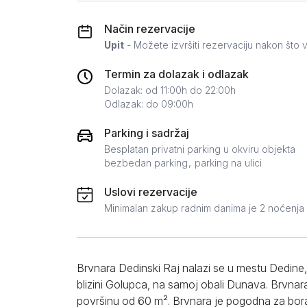
Zlatar
Način rezervacije
Upit
- Možete izvršiti rezervaciju nakon što v
Termin za dolazak i odlazak
Dolazak: od 11:00h do 22:00h
Odlazak: do 09:00h
Parking i sadržaj
Besplatan privatni parking u okviru objekta
bezbedan parking
parking na ulici
Uslovi rezervacije
Minimalan zakup radnim danima je 2 noćenja
Brvnara Dedinski Raj nalazi se u mestu Dedine
blizini Golupca, na samoj obali Dunava. Brvnara
površinu od 60 m². Brvnara je pogodna za bora