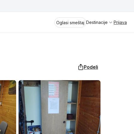
Destinacije
Prijava
Oglasi smeštaj
Podeli
Divčibare
Vrnjačka Banja
Spremite se za virtuelno putovanje
kroz jednu od najlepših zemalja
Perućac
Evrope i sveta. Uživaćete u prikazima
planinskih masiva poput Tare i Šar-
Kladovo
planine, ali i u ravničarskim predelima
prostrane Vojvodine. Istraživanje
Aranđelovac
tradicije i kulturnog dobra Srbije
otkriće vam pravu narav srpskog