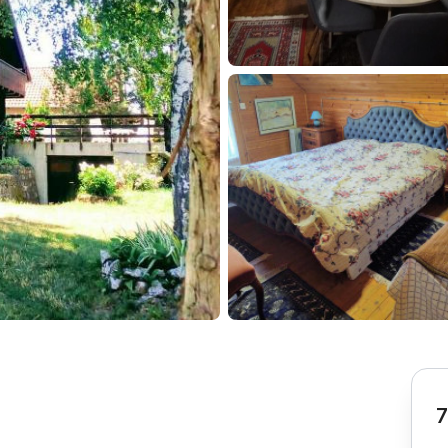
Subotica
Nova Varoš
Valjevo
Uvac
Kruševac
Pirot
Novi Pazar
Zrenjanin
Vršac
Gornji Milanovac
Raška
Leskovac
Bor
Požarevac
Senta
Požega
Sremska
Ljubovija
Mitrovica
Topola
Bela Crkva
Negotin
Bačka Palanka
Ćuprija
Kanjiža
Temerin
Novi Bečej
Mali Zvornik
7
Kosmaj
Golija
Bačka Topola