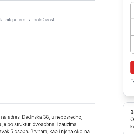
Prokuplje
lasnik potvrdi raspoloživost.
T
B
, na adresi Dedinska 38, u neposrednoj
O
 je po strukturi dvosobna, i zauzima
k
vak 5 osoba. Brvnara, kao i njena okolina