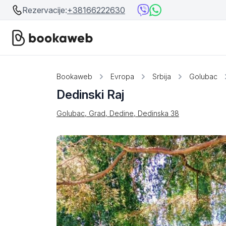
Rezervacije:
+38166222630
Srbija
Srbija
Bookaweb
Evropa
Srbija
Golubac
Dedinski Raj
Bosna i Hercegovina
Crna Gora
Golubac, Grad, Dedine, Dedinska 38
Beograd
Ostalo
Niš
Srebrno jezero
Prolom Banja
Užice