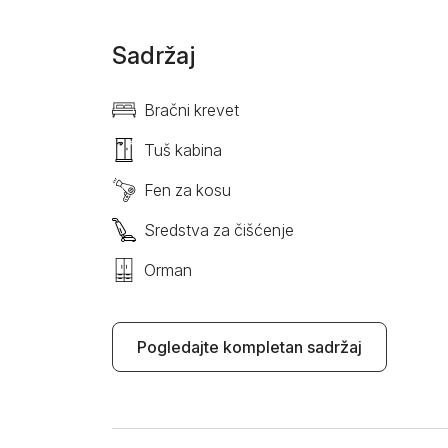
Sadržaj
Bračni krevet
Tuš kabina
Fen za kosu
Sredstva za čišćenje
Orman
Pogledajte kompletan sadržaj