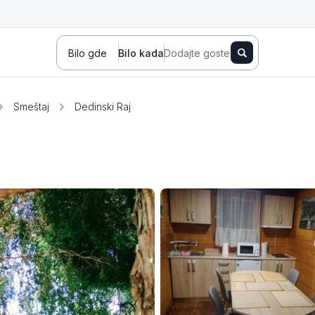
Bilo gde
Bilo kada
Dodajte goste
Smeštaj
Dedinski Raj
Novi Sad
Zlatibor
Kopaonik
Banja Koviljača
Sokobanja
Fruška gora
Tara
Stara planina
Banja Vrujci
Kragujevac
Ždrelo
Golubac
Bajina Bašta
Kraljevo
Jagodina