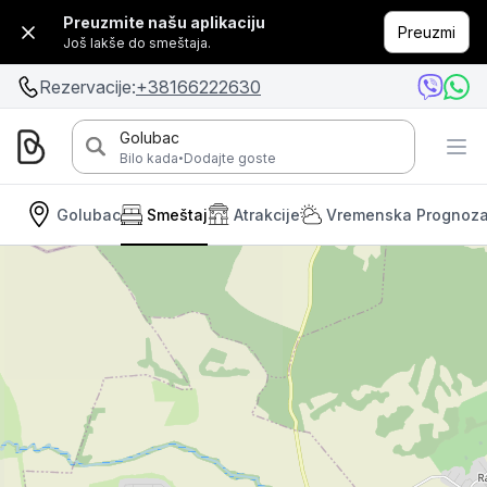
Preuzmite našu aplikaciju
Preuzmi
Još lakše do smeštaja.
Rezervacije:
+38166222630
Golubac
·
Bilo kada
Dodajte goste
Golubac
Smeštaj
Atrakcije
Vremenska Prognoz