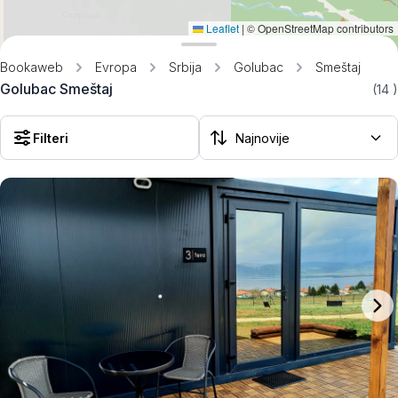
Leaflet
|
© OpenStreetMap contributors
Bookaweb
Evropa
Srbija
Golubac
Smeštaj
Golubac Smeštaj
(14
)
Filteri