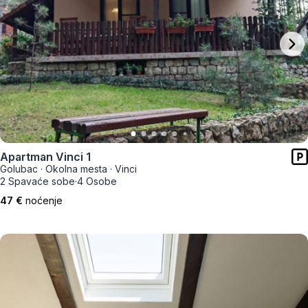
Apartman Vinci 1
Golubac
·
Okolna mesta
·
Vinci
2 Spavaće sobe
·
4 Osobe
47 €
noćenje