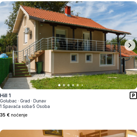
Hill 1
Golubac
·
Grad
·
Dunav
1 Spavaća soba
·
5 Osoba
35 €
noćenje