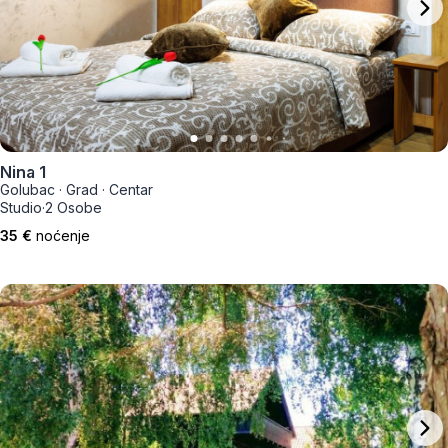
Nina 1
Golubac
·
Grad
·
Centar
Studio
·
2 Osobe
35 €
noćenje