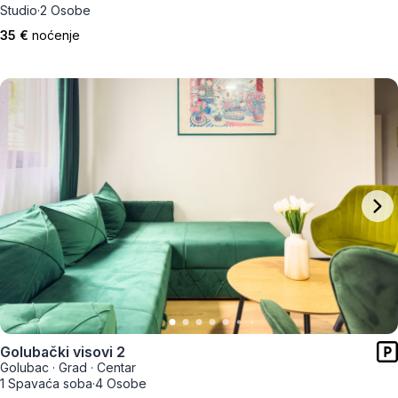
Studio
·
2 Osobe
35 €
noćenje
Golubački visovi 2
Golubac
·
Grad
·
Centar
1 Spavaća soba
·
4 Osobe