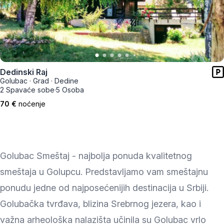
Dedinski Raj
Golubac
·
Grad
·
Dedine
2 Spavaće sobe
·
5 Osoba
70 €
noćenje
Golubac Smeštaj - najbolja ponuda kvalitetnog
smeštaja u Golupcu. Predstavljamo vam smeštajnu
ponudu jedne od najposećenijih destinacija u Srbiji.
Golubačka tvrđava, blizina Srebrnog jezera, kao i
važna arheološka nalazišta učinila su Golubac vrlo