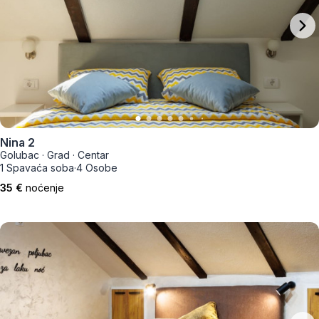
Nina 2
Golubac
·
Grad
·
Centar
1 Spavaća soba
·
4 Osobe
35 €
noćenje