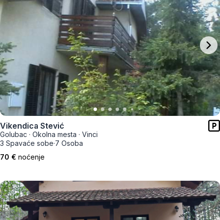
Vikendica Stević
Golubac
·
Okolna mesta
·
Vinci
3 Spavaće sobe
·
7 Osoba
70 €
noćenje