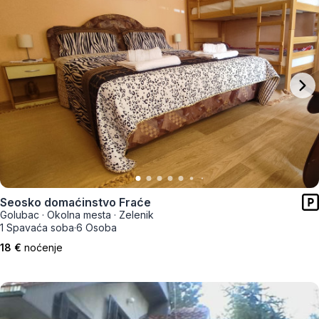
Seosko domaćinstvo Fraće
Golubac
·
Okolna mesta
·
Zelenik
1 Spavaća soba
·
6 Osoba
18 €
noćenje