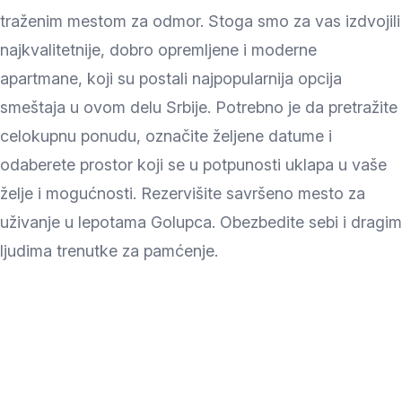
traženim mestom za odmor. Stoga smo za vas izdvojili
najkvalitetnije, dobro opremljene i moderne
apartmane, koji su postali najpopularnija opcija
smeštaja u ovom delu Srbije. Potrebno je da pretražite
celokupnu ponudu, označite željene datume i
odaberete prostor koji se u potpunosti uklapa u vaše
želje i mogućnosti. Rezervišite savršeno mesto za
uživanje u lepotama Golupca. Obezbedite sebi i dragim
ljudima trenutke za pamćenje.