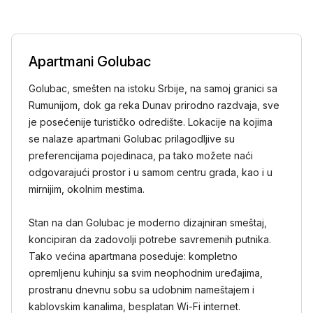
Apartmani Golubac
Golubac, smešten na istoku Srbije, na samoj granici sa
Rumunijom, dok ga reka Dunav prirodno razdvaja, sve
je posećenije turističko odredište. Lokacije na kojima
se nalaze apartmani Golubac prilagodljive su
preferencijama pojedinaca, pa tako možete naći
odgovarajući prostor i u samom centru grada, kao i u
mirnijim, okolnim mestima.
Stan na dan Golubac je moderno dizajniran smeštaj,
koncipiran da zadovolji potrebe savremenih putnika.
Tako većina apartmana poseduje: kompletno
opremljenu kuhinju sa svim neophodnim uređajima,
prostranu dnevnu sobu sa udobnim nameštajem i
kablovskim kanalima, besplatan Wi-Fi internet.