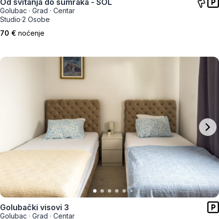
Od svitanja do sumraka - SOL
Golubac
·
Grad
·
Centar
Studio
·
2 Osobe
70 €
noćenje
Golubački visovi 3
Golubac
·
Grad
·
Centar