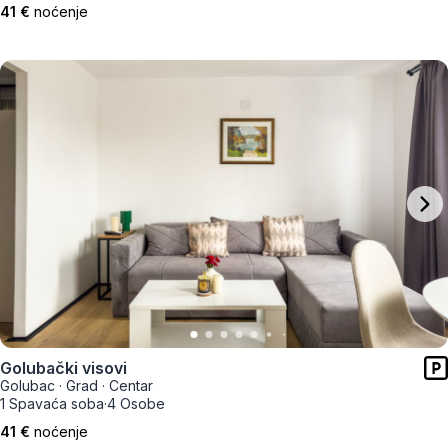
41 €
noćenje
Golubački visovi
Golubac
·
Grad
·
Centar
1 Spavaća soba
·
4 Osobe
41 €
noćenje