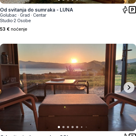
Od svitanja do sumraka - LUNA
Golubac
·
Grad
·
Centar
Studio
·
2 Osobe
53 €
noćenje