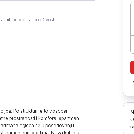
Prokuplje
lasnik potvrdi raspoloživost.
T
oljca. Po strukturi je to trosoban
N
etne prostranosti i komfora, apartman
O
apartmana ogleda se u posedovanju
s
osti namenjenih gostima. Nova kuhinja