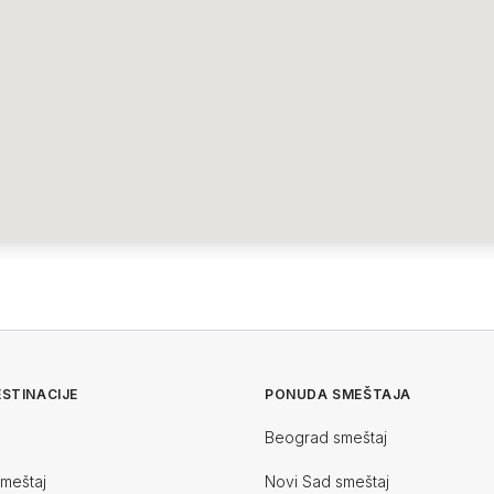
STINACIJE
PONUDA SMEŠTAJA
Beograd smeštaj
smeštaj
Novi Sad smeštaj