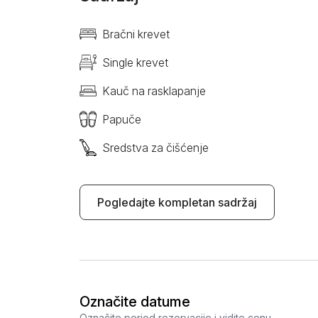
Bračni krevet
Single krevet
Kauč na rasklapanje
Papuče
Sredstva za čišćenje
Pogledajte kompletan sadržaj
Označite datume
Označite period rezervacije i vidite cenu