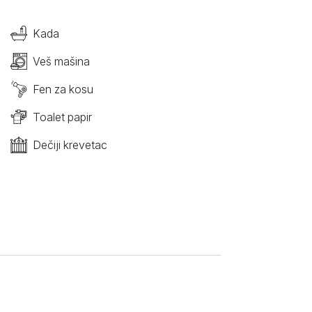
Kada
Veš mašina
Fen za kosu
Toalet papir
Dečiji krevetac