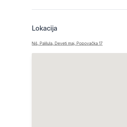
Lokacija
Niš, Palilula, Deveti maj, Popovačka 17