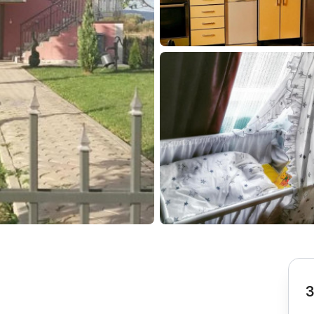
Subotica
Nova Varoš
Valjevo
Uvac
Kruševac
Pirot
Novi Pazar
Zrenjanin
Vršac
Gornji Milanovac
Raška
Leskovac
Bor
Požarevac
Senta
Požega
Sremska
Ljubovija
Mitrovica
Topola
Bela Crkva
Negotin
Bačka Palanka
Ćuprija
Kanjiža
Temerin
Novi Bečej
Mali Zvornik
3
Kosmaj
Golija
Bačka Topola