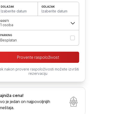
DOLAZAK
ODLAZAK
Izaberite datum
Izaberite datum
GOSTI
1 osoba
PARKING
Besplatan
Proverite raspoloživost
ek nakon provere raspoloživosti možete izvršiti
rezervaciju
ajniža cena!
vo je jedan on najpovoljnijih
meštaja.