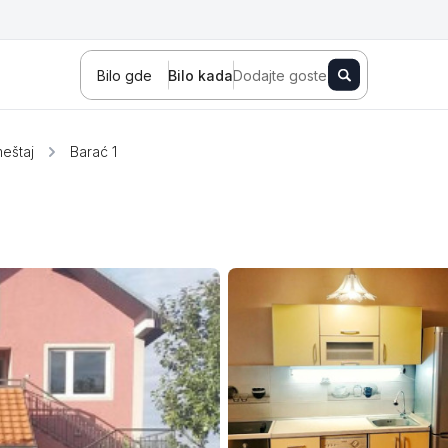
Bilo gde
Bilo kada
Dodajte goste
eštaj
Barać 1
Novi Sad
Zlatibor
Kopaonik
Banja Koviljača
Sokobanja
Fruška gora
Tara
Stara planina
Banja Vrujci
Kragujevac
Ždrelo
Golubac
Bajina Bašta
Kraljevo
Jagodina