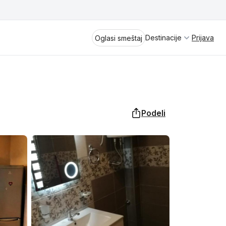
Destinacije
Prijava
Oglasi smeštaj
Podeli
Divčibare
Vrnjačka Banja
Spremite se za virtuelno putovanje
kroz jednu od najlepših zemalja
Perućac
Evrope i sveta. Uživaćete u prikazima
planinskih masiva poput Tare i Šar-
Kladovo
planine, ali i u ravničarskim predelima
prostrane Vojvodine. Istraživanje
Aranđelovac
tradicije i kulturnog dobra Srbije
otkriće vam pravu narav srpskog