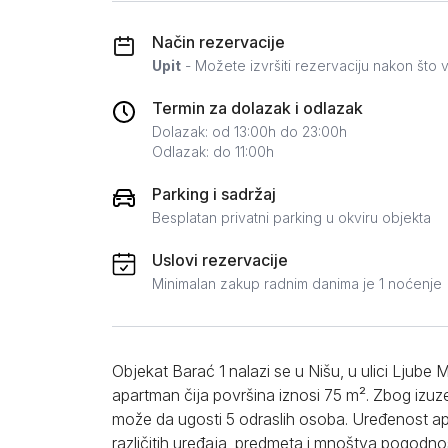
Zlatar
Način rezervacije
Upit
- Možete izvršiti rezervaciju nakon što v
Termin za dolazak i odlazak
Dolazak: od 13:00h do 23:00h
Odlazak: do 11:00h
Parking i sadržaj
Besplatan privatni parking u okviru objekta
Uslovi rezervacije
Minimalan zakup radnim danima je 1 noćenje
Objekat Barać 1 nalazi se u Nišu, u ulici Ljube M
apartman čija površina iznosi 75 m². Zbog izuz
može da ugosti 5 odraslih osoba. Uređenost 
različitih uređaja, predmeta i mnoštva pogodn