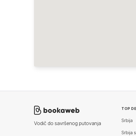
TOP DE
Srbija
Vodič do savršenog putovanja
Srbija 