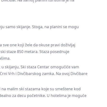
r Divčibar. Na samoj planini turistima je na
nju samo skijanje. Stoga, na planini se mogu
a sve one koji žele da okuse pravi doživljaj
 ski staze 850 metara. Staza posednuje
ašima.
 u skijanju, Ski staza Centar omogućiće vam
a Crni Vrh i Divčibarskog zamka. Na ovoj Divčibare
ći na malim ski stazama koje su smeštene kod
idealno za decu početnike. U hotelima je moguće