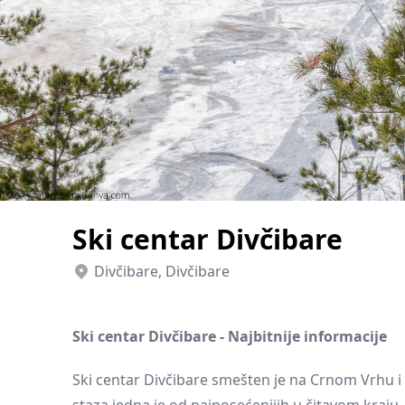
Smederevo
Čačak
Pančevo
Vranje
Paraćin
Kikinda
Ski centar Divčibare
Divčibare, Divčibare
Srbobran
Inđija
Ski centar Divčibare - Najbitnije informacije
Ruma
Ski centar Divčibare smešten je na Crnom Vrhu i
Sremski Karlovci