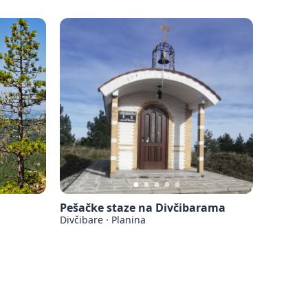
Pešačke staze na Divčibarama
Divčibare
·
Planina