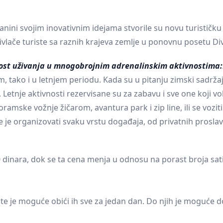
 planini svojim inovativnim idejama stvorile su novu turistič
rivlače turiste sa raznih krajeva zemlje u ponovnu posetu D
nost uživanja u mnogobrojnim adrenalinskim aktivnostima:
tako i u letnjem periodu. Kada su u pitanju zimski sadržaji,
janju. Letnje aktivnosti rezervisane su za zabavu i sve one koj
mske vožnje žičarom, avantura park i zip line, ili se voziti 
 je organizovati svaku vrstu događaja, od privatnih proslav
dinara, dok se ta cena menja u odnosu na porast broja sati, 
te je moguće obići ih sve za jedan dan. Do njih je moguće do