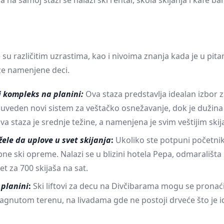
 na samoj stazi se nalazi ski rental, škola skijanja i kafe ba
Prokuplje
su različitim uzrastima, kao i nivoima znanja kada je u pita
aze namenjene deci.
ki kompleks na planini:
Ova staza predstavlja idealan izbor z
e uveden novi sistem za veštačko osnežavanje, dok je dužina
a staza je srednje težine, a namenjena je svim veštijim skij
 žele da uplove u svet skijanja
:
Ukoliko ste potpuni početnik
rebne ski opreme. Nalazi se u blizini hotela Pepa, odmarališt
itet za 700 skijaša na sat.
 planini
:
Ski liftovi za decu na Divčibarama mogu se prona
nagnutom terenu, na livadama gde ne postoji drveće što je 