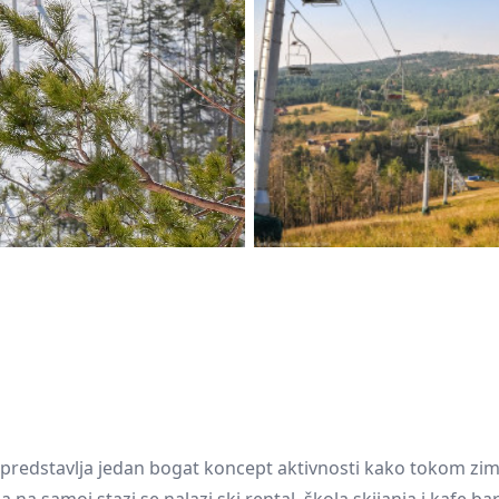
Subotica
Nova Varoš
Valjevo
Uvac
Kruševac
Pirot
Novi Pazar
Zrenjanin
Vršac
Gornji
Raška
Leskovac
Milanovac
Bor
Požarevac
Senta
Požega
Sremska
Ljubovija
Mitrovica
Topola
Bela Crkva
Negotin
Bačka Palanka
Ćuprija
Kanjiža
Temerin
Novi Bečej
Mali Zvornik
 predstavlja jedan bogat koncept aktivnosti kako tokom zims
Kosmaj
Golija
Bačka Topola