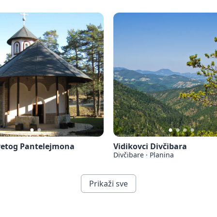
vetog Pantelejmona
Vidikovci Divčibara
Divčibare
·
Planina
Prikaži sve