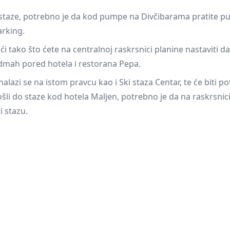
staze, potrebno je da kod pumpe na Divčibarama pratite put
arking.
 tako što ćete na centralnoj raskrsnici planine nastaviti dal
odmah pored hotela i restorana Pepa.
alazi se na istom pravcu kao i Ski staza Centar, te će biti p
šli do staze kod hotela Maljen, potrebno je da na raskrsnici
i stazu.