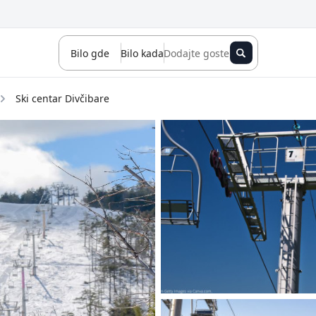
Bilo gde
Bilo kada
Dodajte goste
Ski centar Divčibare
Novi Sad
Zlatibor
Kopaonik
Banja Koviljača
Sokobanja
Fruška gora
Tara
Stara planina
Banja Vrujci
Kragujevac
Ždrelo
Golubac
Bajina Bašta
Kraljevo
Jagodina