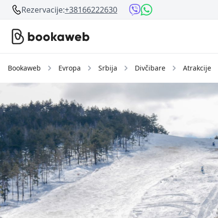
Rezervacije:
+38166222630
Bookaweb
Evropa
Srbija
Divčibare
Atrakcije
Srbija
Srbija
Bosna i Hercegovina
Crna Gora
Beograd
Ostalo
Niš
Srebrno jezero
Prolom Banja
Užice