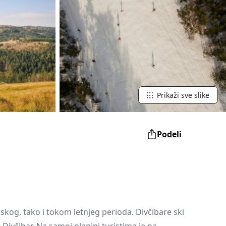
Šabac
srpskog naroda, a slike lokalnih i
tradicionalnih specijaliteta osetićete i
na svojim nepcima.
Loznica
Sombor
Zaječar
Prikaži sve slike
Vrbas
Majdanpek
Podeli
Ub
Donji Milanovac
Apatin
kog, tako i tokom letnjeg perioda. Divčibare ski
Palić