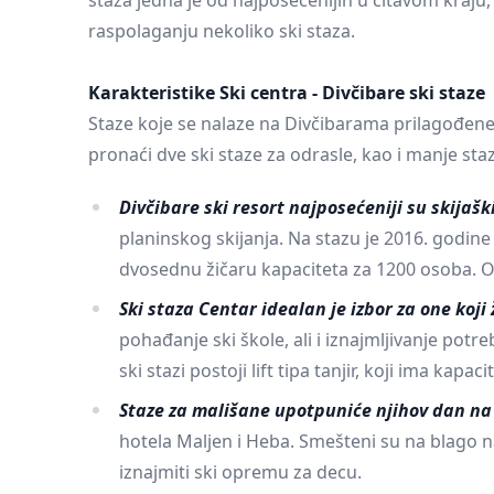
staza jedna je od najposećenijih u čitavom kraju, a
raspolaganju nekoliko ski staza.
Zlatar
Karakteristike Ski centra - Divčibare ski staze
Staze koje se nalaze na Divčibarama prilagođene 
pronaći dve ski staze za odrasle, kao i manje st
Divčibare ski resort najposećeniji su skijaš
planinskog skijanja. Na stazu je 2016. godin
dvosednu žičaru kapaciteta za 1200 osoba. Ov
Ski staza Centar idealan je izbor za one koji
pohađanje ski škole, ali i iznajmljivanje pot
ski stazi postoji lift tipa tanjir, koji ima kapac
Staze za mališane upotpuniće njihov dan na
hotela Maljen i Heba. Smešteni su na blago 
iznajmiti ski opremu za decu.