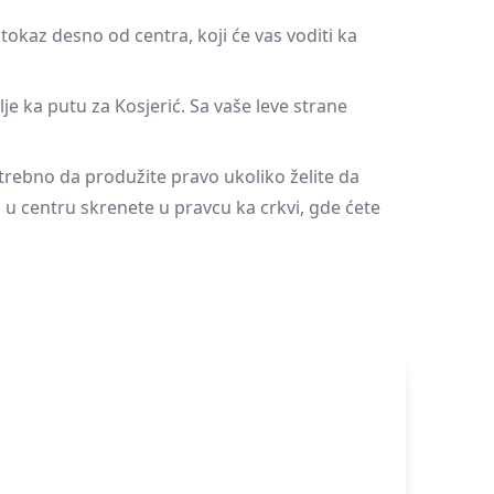
okaz desno od centra, koji će vas voditi ka
je ka putu za Kosjerić. Sa vaše leve strane
otrebno da produžite pravo ukoliko želite da
 u centru skrenete u pravcu ka crkvi, gde ćete