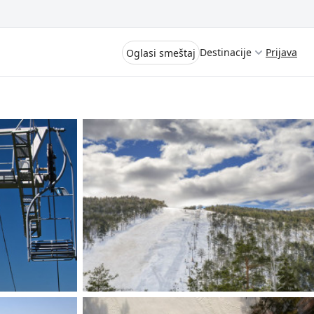
Destinacije
Prijava
Oglasi smeštaj
Divčibare
Vrnjačka Banja
Spremite se za virtuelno putovanje
kroz jednu od najlepših zemalja
Perućac
Evrope i sveta. Uživaćete u prikazima
planinskih masiva poput Tare i Šar-
Kladovo
planine, ali i u ravničarskim
predelima prostrane Vojvodine.
Aranđelovac
Istraživanje tradicije i kulturnog
dobra Srbije otkriće vam pravu narav