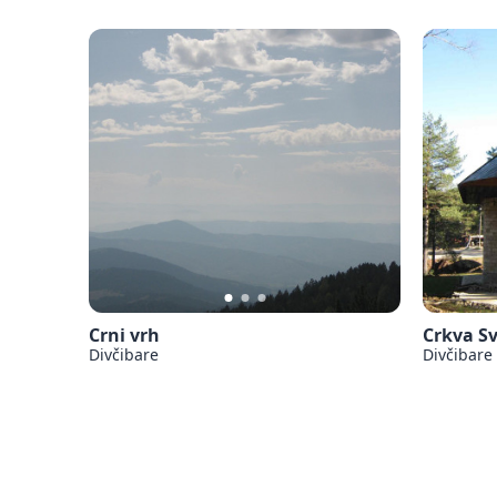
Crni vrh
Crkva S
Divčibare
Divčibare