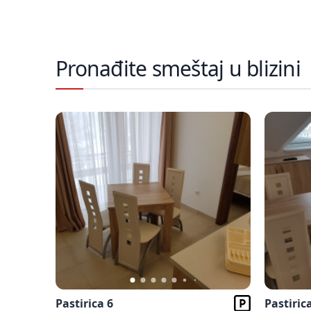
Pronađite smeštaj u blizini
Pastirica 6
Pastiric