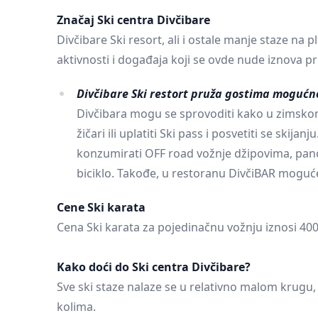
Značaj Ski centra Divčibare
Divčibare Ski resort, ali i ostale manje staze na
aktivnosti i događaja koji se ovde nude iznova p
Divčibare Ski restort pruža gostima moguć
Divčibara mogu se sprovoditi kako u zimskom, 
žičari ili uplatiti Ski pass i posvetiti se ski
konzumirati OFF road vožnje džipovima, panora
biciklo. Takođe, u restoranu DivčiBAR moguće
Cene Ski karata
Cena Ski karata za pojedinačnu vožnju iznosi 400 
Kako doći do Ski centra Divčibare?
Sve ski staze nalaze se u relativno malom krugu, 
kolima.