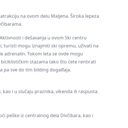
ku atrakciju na ovom delu Maljena. Široka lepeza
ivčibarama.
Aktivnosti i dešavanja u ovom Ski centru
 turisti mogu iznajmiti ski opremu, uživati na
i vole adrenalin. Tokom leta se ovde mogu
biciklističkim stazama tako što ćete rentirati
a pa sve do tim bilding događaja.
kao i u slučaju praznika, vikenda ili raspusta.
ći peške iz centralnog dela Divčibara, kao i