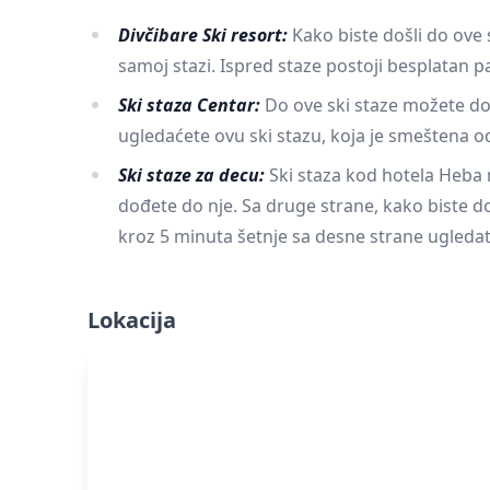
Divčibare Ski resort:
Kako biste došli do ove 
samoj stazi. Ispred staze postoji besplatan p
Ski staza Centar:
Do ove ski staze možete doći
ugledaćete ovu ski stazu, koja je smeštena 
Ski staze za decu:
Ski staza kod hotela Heba n
dođete do nje. Sa druge strane, kako biste do
kroz 5 minuta šetnje sa desne strane ugledat
Lokacija