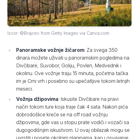
Izvor: ©Brajcev from Getty Images via Canva.com
Panoramske vožnje žičarom
: Za svega 350
dinara možete uživati u panoramskim pogledima na
Divčibare, Suvobor, Goliju, Povlen, Medvednik i
okolinu. Ove vožnje traju 15 minuta, početna tačka
im je Crni vrh i posebno su upečatljive tokom letnjih
meseci.
Vožnja džipovima
: Iskusite Divčibare na pravi
način tokom ture koja traje čak 4 sata. Nakon pića
dobrodošlice kreće se na off road vožnju
džipovima, gde vas u stopu prate vodiči i vozači sa
dugogodišnjim iskustvom. U ovaj obilazak mogu se
uvrstiti i posete okolnim planinama, kao i osvajanje