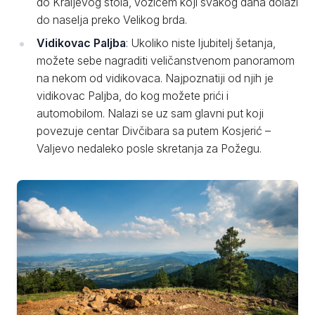
do Kraljevog stola, vozićem koji svakog dana dolazi
do naselja preko Velikog brda.
Vidikovac Paljba
: Ukoliko niste ljubitelj šetanja,
možete sebe nagraditi veličanstvenom panoramom
na nekom od vidikovaca. Najpoznatiji od njih je
vidikovac Paljba, do kog možete prići i
automobilom. Nalazi se uz sam glavni put koji
povezuje centar Divčibara sa putem Kosjerić –
Valjevo nedaleko posle skretanja za Požegu.