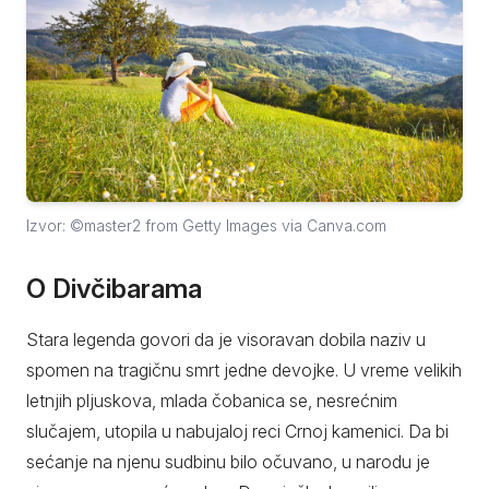
Izvor: ©master2 from Getty Images via Canva.com
O Divčibarama
Stara legenda govori da je visoravan dobila naziv u
spomen na tragičnu smrt jedne devojke. U vreme velikih
letnjih pljuskova, mlada čobanica se, nesrećnim
slučajem, utopila u nabujaloj reci Crnoj kamenici. Da bi
sećanje na njenu sudbinu bilo očuvano, u narodu je