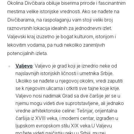
Okolina Divčibara obiluje biserima prirode i fascinantnim
mestima velike istorijske vrednosti. Ako se nađete na
Divčibarama, na raspolaganju vam stoji veliki broj
raznovrsnih lokacija idealnih za jednodnevni izlet.
Valjevski kraj izuzetno je bogat kulturom, istorijom i
lekovitim vodama, pa nudi nekoliko zanimljivih
potencijalnih izleta.
Valjevo
: Valjevo je grad koji je iznedrio neke od
najslavnijih istorijskih ličnosti i umetnika Srbije.
Ukoliko se nađete u njegovoj okolini, vredi zaputiti
se k njegovim ulicama i otkriti sve tajne koje krije.
Valjevo nosi nadimak Grad sa dve čaršije jer se u
njemu mogu videti dve suprotstavljene, ali jednako
vredne arhitektonske celine: Tešnjar, orijentalna
čaršija iz XVIII veka, i moderni centar, izgrađen u
ljupskom evropskom stilu XIX veka.U Valjevu
možete videti najčistiju reku u Srbiji, muzej