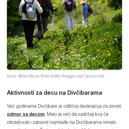
Izvor: ©seraficus from Getty Images via Canva.com
Aktivnosti za decu na Divčibarama
Već godinama Divčibare je odlična destinacija za zimski
odmor sa decom
. Malo je reći da sadržaji koji će
obradovati i zabaviti najmlađe na Divčibarama nimalo