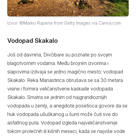
Izvor: ©Marko Rupena from Getty Images via Canva.com
Vodopad Skakalo
Još od davnina, Divčibare su poznate po svojim
blagotvornim vodama. Među brojnim izvorima i
slapovima izdvaja se jedno magično mesto: vodopad
Skakalo. Reka Manastirica obrušava se sa 30 metara
visine i formira veličanstvene kaskade vodopada
Skakalo. Smatra se jednim od najgrandioznijih
vodopada u zemlji, a anegdote posetioca govore da se
huk vodopada ušuškanog u šumi može čuti sve do
asfaltnog puta. Vodopad izgleda najveličanstvenije
tokom prolećnih ili kišnih meseci, kada se najviše vode