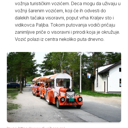
vožnja turističkim vozićem. Deca mogu da uživaju u
vožnji šarenim vozićem, koji će ih odvesti do
dalekih tačaka visoravni, poput vrha Kraljev sto i
vidikovca Paljba. Tokom putovanja vodiči pričaju
zanimljive priče o visoravni i prirodi koja je okružuje.
Vozić polazi iz centra nekoliko puta dnevno.