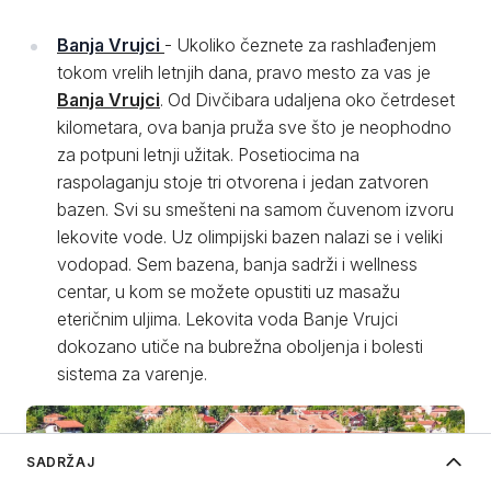
Banja Vrujci
- Ukoliko čeznete za rashlađenjem
tokom vrelih letnjih dana, pravo mesto za vas je
Banja Vrujci
. Od Divčibara udaljena oko četrdeset
kilometara, ova banja pruža sve što je neophodno
za potpuni letnji užitak. Posetiocima na
raspolaganju stoje tri otvorena i jedan zatvoren
bazen. Svi su smešteni na samom čuvenom izvoru
lekovite vode. Uz olimpijski bazen nalazi se i veliki
vodopad. Sem bazena, banja sadrži i wellness
centar, u kom se možete opustiti uz masažu
eteričnim uljima. Lekovita voda Banje Vrujci
dokozano utiče na bubrežna oboljenja i bolesti
sistema za varenje.
SADRŽAJ
O Divčibarama