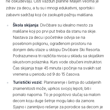
ne oskudevaju. Čisti vazduh planine Maljen veoma je
zdrav za decu, a tu su i mnogi edukativni, sportski i
zabavni sadržaji koji će zaokupiti pažnju mališana.
Škola skijanja
: Divčibare su idealno mesto za
mališane koji po prvi put treba da stanu na skije.
Nastava za decu i početnike odvija se na
posebnom poligonu, ograđenom prostoru na
donjem delu staze u sklopu Divčibare Ski Resorta.
Podrazumeva tri različita nivoa u skladu sa skijaškim
iskustvom polaznika. Kurs vode obučeni instruktori.
Čas skijanja traje 45 minuta i počinje na svakih sat
vremena u periodu od 9 do 15 časova.
Turistički vozić
: Planinarenje i šetnja do udaljenih
znamenitosti može, uprkos svojoj lepoti, biti i
pomalo naporna. To je pogotovo slučaj sa malom
decom koju duge šetnje mogu lako da zamore.
Sjajno i zanimljivo rešenje za porodice sa decom je