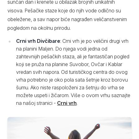
sunčan dan i krenete u obilazak brojnih unikatnih
visova. Pešačke staze koje do njih vode odlično su
obeležene, a sav napor biće nagrađen veličanstvenim
pogledom na okolnu prirodu.
Crni vrh Divčibare
: Crni vrh je po veličini drugi vrh
na planini Maljen. Do njega vodi jedna od
zahtevnijih pešačkih staza, ali je fantastičan pogled
koji se pruža na planine Suvobor, Ovčar i Kablar
vredan svih napora. Od turističkog centra do ovog
vrha potrebno je oko pola sata šetnje kroz borovu
šumu. Ako niste raspoloženi za šetnju do vrha se
možete uspeti i žičarom. Više o ovom vrhu saznajte
na našoj stranici -
Crni vrh
.