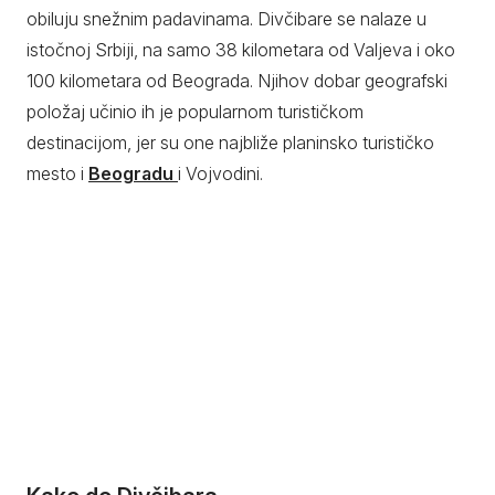
obiluju snežnim padavinama. Divčibare se nalaze u
istočnoj Srbiji, na samo 38 kilometara od Valjeva i oko
100 kilometara od Beograda. Njihov dobar geografski
položaj učinio ih je popularnom turističkom
destinacijom, jer su one najbliže planinsko turističko
mesto i
Beogradu
i Vojvodini.