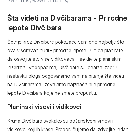
Izvor: https://www.divcibare.rs/
Šta videti na Divčibarama - Prirodne
lepote Divčibara
Šetnje kroz Divčibare pokazaće vam ono najbolje što
ova visoravan nudi - prirodne lepote. Bilo da planirate
da osvojite što više vidikovaca ili se divite planinskim
jezerima i vodopadima, Divčibare su idealan izbor. U
nastavku bloga odgovaramo vam na pitanje šta videti
na Divčibarama, izdvajamo najznačajnije prirodne
lepote Divčibara koje ne smete propustiti.
Planinski visovi i vidikovci
Kruna Divčibara svakako su božanstveni vrhovi i
vidikovci koji ih krase. Preporučujemo da izdvojite jedan