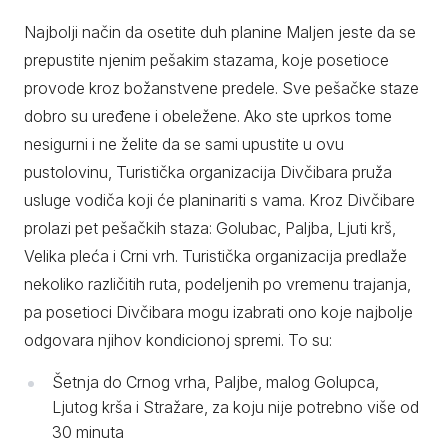
Najbolji način da osetite duh planine Maljen jeste da se
prepustite njenim pešakim stazama, koje posetioce
provode kroz božanstvene predele. Sve pešačke staze
dobro su uređene i obeležene. Ako ste uprkos tome
nesigurni i ne želite da se sami upustite u ovu
pustolovinu, Turistička organizacija Divčibara pruža
usluge vodiča koji će planinariti s vama. Kroz Divčibare
prolazi pet pešačkih staza: Golubac, Paljba, Ljuti krš,
Velika pleća i Crni vrh. Turistička organizacija predlaže
nekoliko različitih ruta, podeljenih po vremenu trajanja,
pa posetioci Divčibara mogu izabrati ono koje najbolje
odgovara njihov kondicionoj spremi. To su:
Šetnja do Crnog vrha, Paljbe, malog Golupca,
Ljutog krša i Stražare, za koju nije potrebno više od
30 minuta