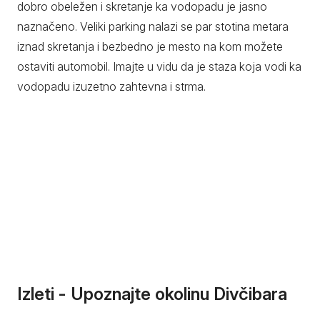
dobro obeležen i skretanje ka vodopadu je jasno
naznačeno. Veliki parking nalazi se par stotina metara
iznad skretanja i bezbedno je mesto na kom možete
ostaviti automobil. Imajte u vidu da je staza koja vodi ka
vodopadu izuzetno zahtevna i strma.
Izleti - Upoznajte okolinu Divčibara