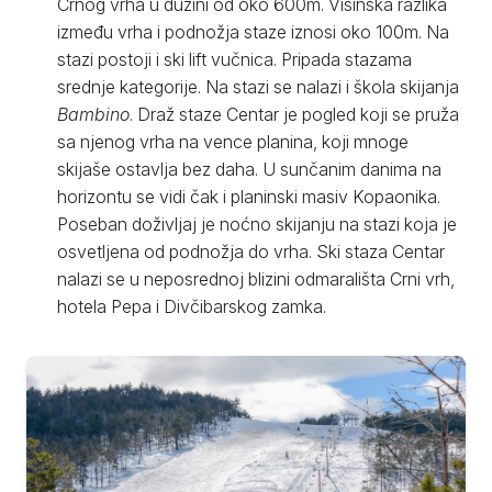
Crnog vrha u dužini od oko 600m. Visinska razlika
između vrha i podnožja staze iznosi oko 100m. Na
stazi postoji i ski lift vučnica. Pripada stazama
srednje kategorije. Na stazi se nalazi i škola skijanja
Bambino
. Draž staze Centar je pogled koji se pruža
sa njenog vrha na vence planina, koji mnoge
skijaše ostavlja bez daha. U sunčanim danima na
horizontu se vidi čak i planinski masiv Kopaonika.
Poseban doživljaj je noćno skijanju na stazi koja je
osvetljena od podnožja do vrha. Ski staza Centar
nalazi se u neposrednoj blizini odmarališta Crni vrh,
hotela Pepa i Divčibarskog zamka.