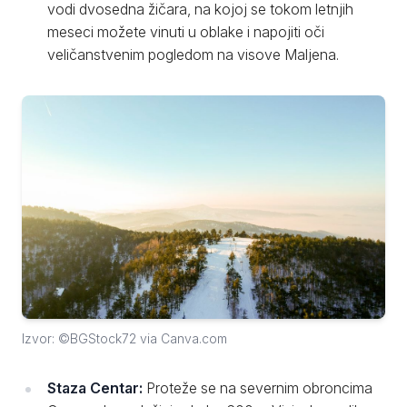
vodi dvosedna žičara, na kojoj se tokom letnjih
meseci možete vinuti u oblake i napojiti oči
veličanstvenim pogledom na visove Maljena.
Izvor: ©BGStock72 via Canva.com
Staza Centar:
Proteže se na severnim obroncima