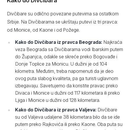
Kako do Divčibara
Divčibare su odlično povezane putevima sa ostatkom
Srbije. Na Divčibarama se ukrštaju putevi iz tri pravca:
od Mionice, od Kaone i od Požege.
Kako do Divčibara iz pravca Beograda:
Najkraća
veza Beograda sa Divčibarama vodi Ibarskim putem
do Županjca, odakle se skreće preko Bogovađe i
Donje Toplice za Mionicu. U dužini je od 104
kilometra. Međutim, treba napomenuti da je deo
ovog puta slabog kvaliteta, pa ga turisti uglavnom
izbegavaju. Savetujemo da koristite pravac preko
Divaca i Mionice u dužini od 117 kilometara ili preko
Ljiga i Mionice u dužini od 128 kilometara.
Kako do Divčibara iz pravca Valjeva:
Divčibare
su od Valjeva udaljene 38 kilometara bilo da se ide
putem preko Rajkovića ili preko Kaone. Oba puta su