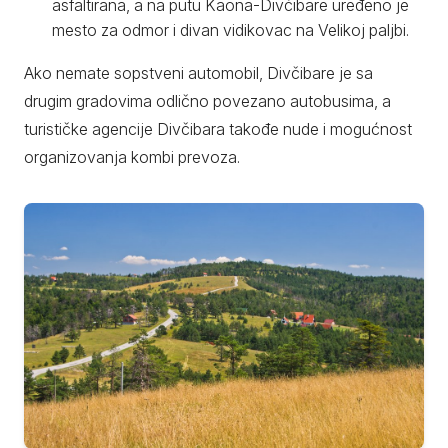
asfaltirana, a na putu Kaona-Divčibare uređeno je
mesto za odmor i divan vidikovac na Velikoj paljbi.
Ako nemate sopstveni automobil, Divčibare je sa
drugim gradovima odlično povezano autobusima, a
turističke agencije Divčibara takođe nude i mogućnost
organizovanja kombi prevoza.