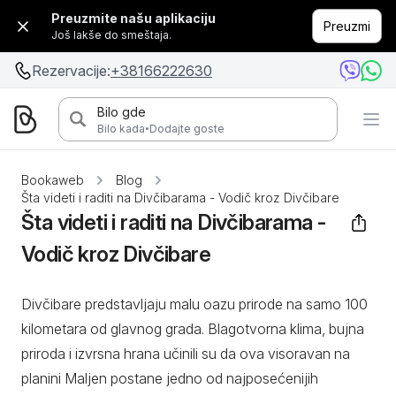
Preuzmite našu aplikaciju
Preuzmi
Još lakše do smeštaja.
Rezervacije:
+38166222630
Bilo gde
·
Bilo kada
Dodajte goste
Bookaweb
Blog
Šta videti i raditi na Divčibarama - Vodič kroz Divčibare
Šta videti i raditi na Divčibarama -
Vodič kroz Divčibare
Divčibare predstavljaju malu oazu prirode na samo 100
kilometara od glavnog grada. Blagotvorna klima, bujna
priroda i izvrsna hrana učinili su da ova visoravan na
planini Maljen postane jedno od najposećenijih