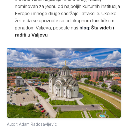
nominovan za jednu od najboljih kulturnih institucija
Evrope i mnoge druge sadržaje i atrakcije. Ukoliko
želite da se upoznate sa celokupnom turističkom
ponudom Valjeva, posetite naš
blog
:
Šta videti i
raditi u Valjevu
.
Autor: Adam Radosavljević