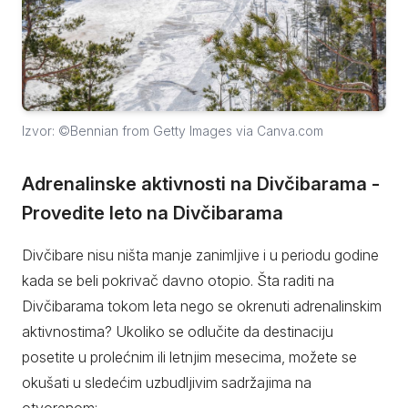
Izvor: ©Bennian from Getty Images via Canva.com
Adrenalinske aktivnosti na Divčibarama -
Provedite leto na Divčibarama
Divčibare nisu ništa manje zanimljive i u periodu godine
kada se beli pokrivač davno otopio. Šta raditi na
Divčibarama tokom leta nego se okrenuti adrenalinskim
aktivnostima? Ukoliko se odlučite da destinaciju
posetite u prolećnim ili letnjim mesecima, možete se
okušati u sledećim uzbudljivim sadržajima na