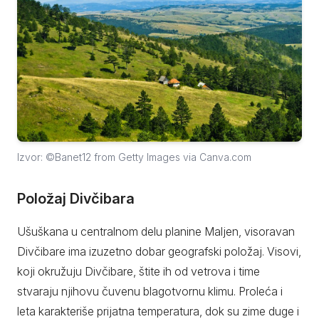
Izvor: ©Banet12 from Getty Images via Canva.com
Položaj Divčibara
Ušuškana u centralnom delu planine Maljen, visoravan
Divčibare ima izuzetno dobar geografski položaj. Visovi,
koji okružuju Divčibare, štite ih od vetrova i time
stvaraju njihovu čuvenu blagotvornu klimu. Proleća i
leta karakteriše prijatna temperatura, dok su zime duge i