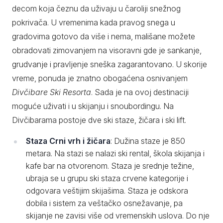
decom koja čeznu da uživaju u čaroliji snežnog
pokrivača. U vremenima kada pravog snega u
gradovima gotovo da više i nema, mališane možete
obradovati zimovanjem na visoravni gde je sankanje,
grudvanje i pravljenje sneška zagarantovano. U skorije
vreme, ponuda je znatno obogaćena osnivanjem
Divčibare Ski Resorta
. Sada je na ovoj destinaciji
moguće uživati i u skijanju i snoubordingu. Na
Divčibarama postoje dve ski staze, žičara i ski lift.
Staza Crni vrh i žičara
: Dužina staze je 850
metara. Na stazi se nalazi ski rental, škola skijanja i
kafe bar na otvorenom. Staza je srednje težine,
ubraja se u grupu ski staza crvene kategorije i
odgovara veštijim skijašima. Staza je odskora
dobila i sistem za veštačko osnežavanje, pa
skijanje ne zavisi više od vremenskih uslova. Do nje