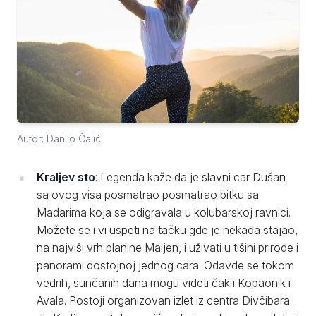
Autor: Danilo Čalić
Kraljev sto
: Legenda kaže da je slavni car Dušan
sa ovog visa posmatrao posmatrao bitku sa
Mađarima koja se odigravala u kolubarskoj ravnici.
Možete se i vi uspeti na tačku gde je nekada stajao,
na najviši vrh planine Maljen, i uživati u tišini prirode i
panorami dostojnoj jednog cara. Odavde se tokom
vedrih, sunčanih dana mogu videti čak i Kopaonik i
Avala. Postoji organizovan izlet iz centra Divčibara