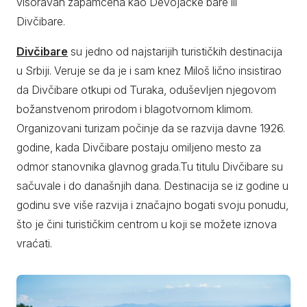
visoravan zapamćena kao Devojačke bare ili
Divčibare.
Divčibare
su jedno od najstarijih turističkih destinacija
u Srbiji. Veruje se da je i sam knez Miloš lično insistirao
da Divčibare otkupi od Turaka, oduševljen njegovom
božanstvenom prirodom i blagotvornom klimom.
Organizovani turizam počinje da se razvija davne 1926.
godine, kada Divčibare postaju omiljeno mesto za
odmor stanovnika glavnog grada.Tu titulu Divčibare su
sačuvale i do današnjih dana. Destinacija se iz godine u
godinu sve više razvija i značajno bogati svoju ponudu,
što je čini turističkim centrom u koji se možete iznova
vraćati.