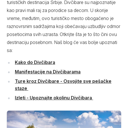
turističkih destinacija Srbije. Divčibare su najpoznatije
kao pravi mali raj za porodice sa decom. U skorije
vreme, međutim, ovo turističko mesto obogaćeno je
raznovrsnim sadržajima koji obećavaju uzbudljiv odmor
posetiocima svih uzrasta. Otkrijte šta je to što čini ovu
destinaciju posebnom. Naš blog će vas bolje upoznati
sa:
Kako do Divčibara
Manifestacije na Divčibarama
Ture kroz Divčibare - Osvojite sve pešačke
staze
Izleti - Upoznajte okolinu Divčibara