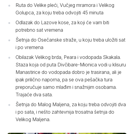
Ruta do Velike pleći, Vučjeg mramora i Velikog
Golupca, za koju treba odvojiti 45 minuta
Odlazak do Lazove kose, za koji će vam biti
potrebno sat vremena
Šetnja do Osečanske straže, u koju treba uložiti sat
i po vremena
Obilazak Velikog brda, Peara i vodopada Skakala.
Staza koja od puta Divčibare-Mionica vodi u klisuru
Manastirice do vodopada dobro je trasirana, ali je
ipak prilično naporna, pa se ova pešačka tura
preporučuje samo mlađim i snažnijim osobama.
Trajaće dva sata.
Šetnja do Malog Maljena, za koju treba odvojiti dva
i po sata, i nešto zahtevnija trosatna šetnja do
Velikog Maljena.