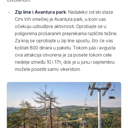
otvorenom:
Zip line i Avantura park
: Nedaleko od ski staze
Crni Vrh smeštej je Avantura park, u kom vas
očekuju uzbudljive aktivnosti. Oprobajte se u
poligonima prošaranim preprekama različite težine.
Za kraj se oprobajte u zip line spustu, što će vas
koštati 800 dinara u paketu. Tokom jula i avgusta
ova atrakcija otvorena je za posete tokom cele
nedelje između 10 i 17h, dok je u junu i septembru
možete posetiti samo vikendom.