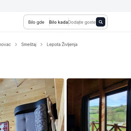
Bilo gde
Bilo kada
Dodajte goste
anovac
Smeštaj
Lepota Življenja
Novi Sad
Zlatibor
Kopaonik
Banja Koviljača
Sokobanja
Fruška gora
Tara
Stara planina
Banja Vrujci
Kragujevac
Ždrelo
Golubac
Bajina Bašta
Kraljevo
Jagodina