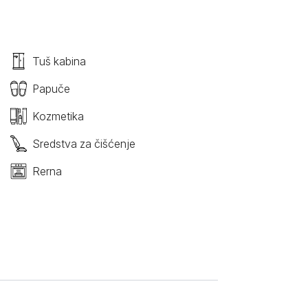
Tuš kabina
Papuče
Kozmetika
Sredstva za čišćenje
Rerna