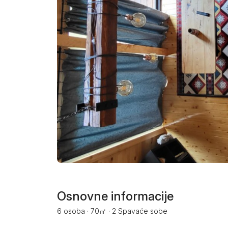
Smederevo
Čačak
Pančevo
Vranje
Paraćin
Kikinda
Srbobran
Inđija
Ruma
Osnovne informacije
6 osoba
·
70㎡
·
2 Spavaće sobe
Sremski Karlovci