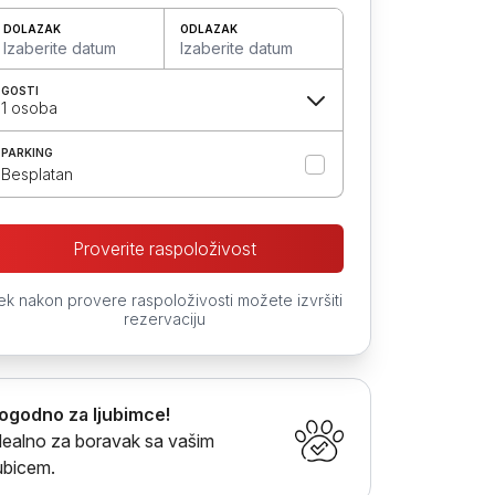
DOLAZAK
ODLAZAK
Izaberite datum
Izaberite datum
GOSTI
1 osoba
PARKING
Besplatan
Proverite raspoloživost
ek nakon provere raspoloživosti možete izvršiti
rezervaciju
ogodno za ljubimce!
dealno za boravak sa vašim
jubicem.