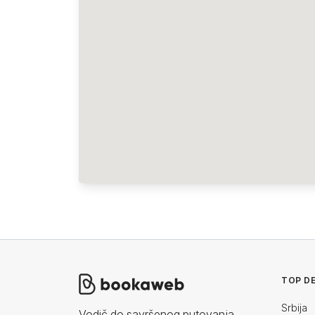
TOP DE
Srbija
Vodič do savršenog putovanja