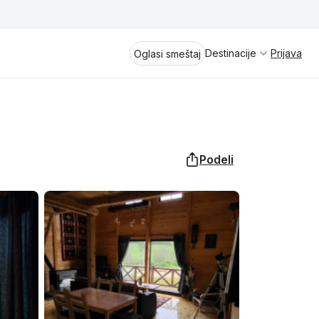
Destinacije
Prijava
Oglasi smeštaj
Podeli
Divčibare
Vrnjačka Banja
Spremite se za virtuelno putovanje
kroz jednu od najlepših zemalja
Perućac
Evrope i sveta. Uživaćete u prikazima
planinskih masiva poput Tare i Šar-
Kladovo
planine, ali i u ravničarskim predelima
prostrane Vojvodine. Istraživanje
Aranđelovac
tradicije i kulturnog dobra Srbije
otkriće vam pravu narav srpskog