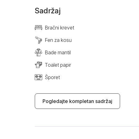
Sadržaj
Bračni krevet
Fen za kosu
Bade mantil
Toalet papir
Šporet
Pogledajte kompletan sadržaj