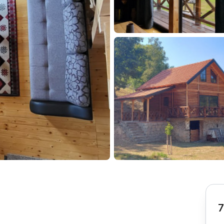
Subotica
Nova Varoš
Valjevo
Uvac
Kruševac
Pirot
Novi Pazar
Zrenjanin
Vršac
Gornji Milanovac
Raška
Leskovac
Bor
Požarevac
Senta
Požega
Sremska
Ljubovija
Mitrovica
Topola
Bela Crkva
Negotin
Bačka Palanka
Ćuprija
Kanjiža
Temerin
Novi Bečej
Mali Zvornik
7
Kosmaj
Golija
Bačka Topola