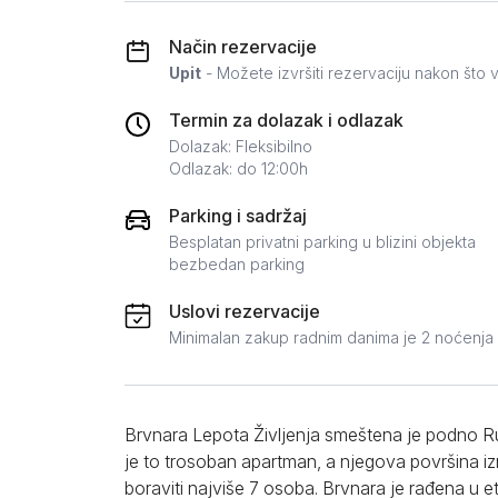
Zlatar
Način rezervacije
Upit
- Možete izvršiti rezervaciju nakon što v
Termin za dolazak i odlazak
Dolazak: Fleksibilno
Odlazak: do 12:00h
Parking i sadržaj
Besplatan privatni parking u blizini objekta
bezbedan parking
Uslovi rezervacije
Minimalan zakup radnim danima je 2 noćenja
Brvnara Lepota Življenja smeštena je podno Rud
je to trosoban apartman, a njegova površina 
boraviti najviše 7 osoba. Brvnara je rađena u etn