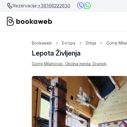
Rezervacije:
+38166222630
Srbija
Srbija
Bookaweb
Evropa
Srbija
Gornji Mil
Lepota Življenja
Bosna i Hercegovina
Crna Gora
Gornji Milanovac, Okolna mesta, Dragolj,
Beograd
Ostalo
Niš
Srebrno jezero
Prolom Banja
Užice