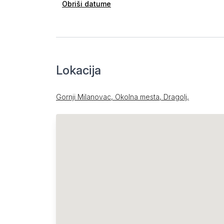
Obriši datume
Lokacija
Gornji Milanovac, Okolna mesta, Dragolj,