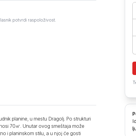
Prokuplje
lasnik potvrdi raspoloživost.
T
P
nik planine, u mestu Dragolj. Po strukturi
I
iznosi 70㎡. Unutar ovog smeštaja može
l
o i planinskom stilu, a u njoj će gosti