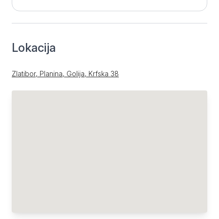
Lokacija
Zlatibor, Planina, Golija, Krfska 38