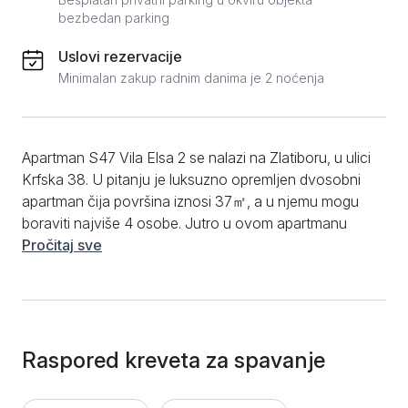
bezbedan parking
Uslovi rezervacije
Minimalan zakup radnim danima je 2 noćenja
Apartman S47 Vila Elsa 2 se nalazi na Zlatiboru, u ulici
Krfska 38. U pitanju je luksuzno opremljen dvosobni
apartman čija površina iznosi 37㎡, a u njemu mogu
boraviti najviše 4 osobe. Jutro u ovom apartmanu
možete započeti u moderno opremljenoj kuhinji,
Pročitaj sve
pripremom omiljenih jela. Funkcionalna kuhinja
ponudiće vam korišćenje uređaja kao što su
indukciona ploča, ketler, frižider, aspirator i
raznovrsno posuđe i escajg. Na raspolaganju će biti i
trpezarijski sto i stolice, koji će obrok učiniti još lepšim
Raspored kreveta za spavanje
i jednostavnijim. Jutarnju kafu možete popiti i u
dvorištu apartmana, gde postoji baštenski nameštaj,