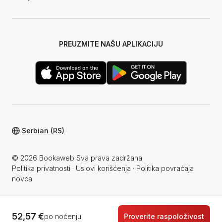
PREUZMITE NAŠU APLIKACIJU
Serbian (RS)
© 2026 Bookaweb Sva prava zadržana
Politika privatnosti
·
Uslovi korišćenja
·
Politika povraćaja
novca
52,57 €
po noćenju
Proverite raspoloživost