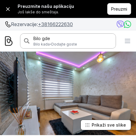
Preuzmite našu aplikaciju
Preuzmi
Još lakše do smeštaja.
Rezervacije:
+38166222630
Bilo gde
·
Bilo kada
Dodajte goste
Prikaži sve slike