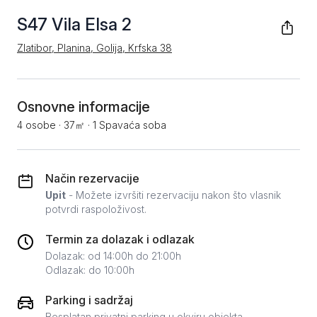
S47 Vila Elsa 2
Zlatibor, Planina, Golija, Krfska 38
Osnovne informacije
4 osobe
·
37㎡
·
1 Spavaća soba
Način rezervacije
Upit
- Možete izvršiti rezervaciju nakon što vlasnik
potvrdi raspoloživost.
Termin za dolazak i odlazak
Dolazak: od 14:00h do 21:00h
Odlazak: do 10:00h
Parking i sadržaj
Besplatan privatni parking u okviru objekta