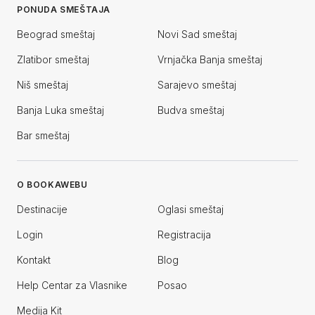
PONUDA SMEŠTAJA
Beograd smeštaj
Novi Sad smeštaj
Zlatibor smeštaj
Vrnjačka Banja smeštaj
Niš smeštaj
Sarajevo smeštaj
Banja Luka smeštaj
Budva smeštaj
Bar smeštaj
O BOOKAWEBU
Destinacije
Oglasi smeštaj
Login
Registracija
Kontakt
Blog
Help Centar za Vlasnike
Posao
Medija Kit