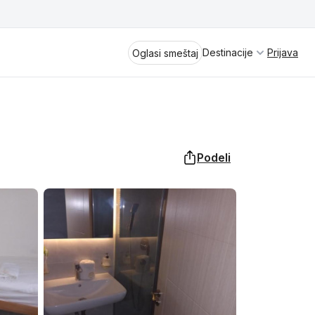
Destinacije
Prijava
Oglasi smeštaj
Podeli
Divčibare
Vrnjačka Banja
Spremite se za virtuelno putovanje
kroz jednu od najlepših zemalja
Perućac
Evrope i sveta. Uživaćete u prikazima
planinskih masiva poput Tare i Šar-
Kladovo
planine, ali i u ravničarskim predelima
prostrane Vojvodine. Istraživanje
Aranđelovac
tradicije i kulturnog dobra Srbije
otkriće vam pravu narav srpskog