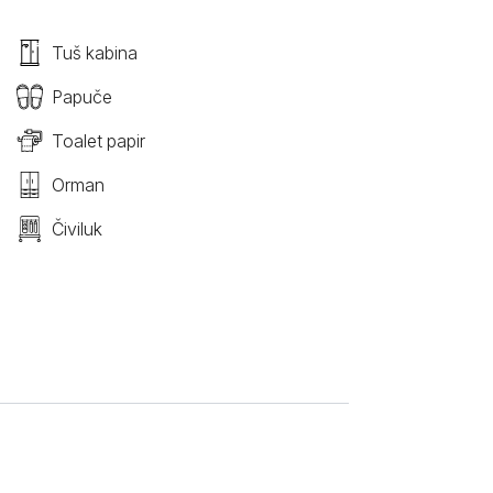
Tuš kabina
Papuče
Toalet papir
Orman
Čiviluk