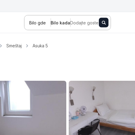
Bilo gde
Bilo kada
Dodajte goste
Smeštaj
Asuka 5
Novi Sad
Zlatibor
Kopaonik
Banja Koviljača
Sokobanja
Fruška gora
Tara
Stara planina
Banja Vrujci
Kragujevac
Ždrelo
Golubac
Bajina Bašta
Kraljevo
Jagodina