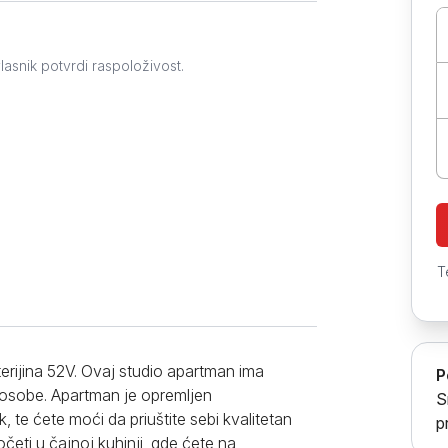
Prokuplje
lasnik potvrdi raspoloživost.
T
terijina 52V. Ovaj studio apartman ima
P
 osobe. Apartman je opremljen
S
te ćete moći da priuštite sebi kvalitetan
p
ti u čajnoj kuhinji, gde ćete na