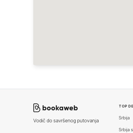
TOP DE
Srbija
Vodič do savršenog putovanja
Srbija 