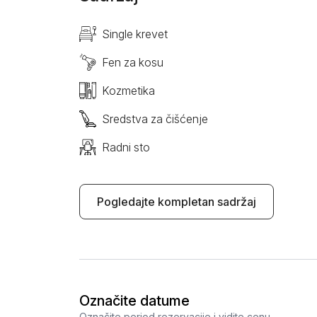
Single krevet
Fen za kosu
Kozmetika
Sredstva za čišćenje
Radni sto
Pogledajte kompletan sadržaj
Označite datume
Označite period rezervacije i vidite cenu