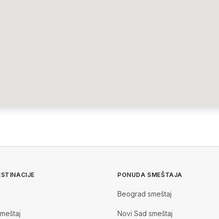
STINACIJE
PONUDA SMEŠTAJA
Beograd smeštaj
smeštaj
Novi Sad smeštaj