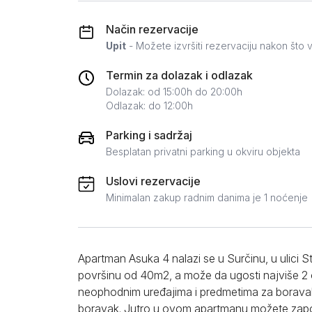
Zlatar
Način rezervacije
Upit
- Možete izvršiti rezervaciju nakon što v
Termin za dolazak i odlazak
Dolazak: od 15:00h do 20:00h
Odlazak: do 12:00h
Parking i sadržaj
Besplatan privatni parking u okviru objekta
Uslovi rezervacije
Minimalan zakup radnim danima je 1 noćenje
Apartman Asuka 4 nalazi se u Surčinu, u ulici S
površinu od 40m2, a može da ugosti najviše 2
neophodnim uređajima i predmetima za boravak, 
boravak. Jutro u ovom apartmanu možete započe