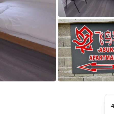
Subotica
Nova Varoš
Valjevo
Uvac
Kruševac
Pirot
Novi Pazar
Zrenjanin
Vršac
Gornji Milanovac
Raška
Leskovac
Bor
Požarevac
Senta
Požega
Sremska
Ljubovija
Mitrovica
Topola
Bela Crkva
Negotin
Bačka Palanka
Ćuprija
Kanjiža
Temerin
Novi Bečej
Mali Zvornik
4
Kosmaj
Golija
Bačka Topola