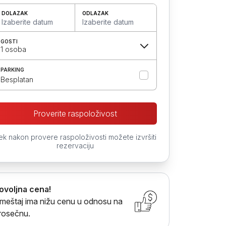
DOLAZAK
ODLAZAK
Izaberite datum
Izaberite datum
GOSTI
1 osoba
PARKING
Besplatan
Proverite raspoloživost
ek nakon provere raspoloživosti možete izvršiti
rezervaciju
ovoljna cena!
meštaj ima nižu cenu u odnosu na
rosečnu.