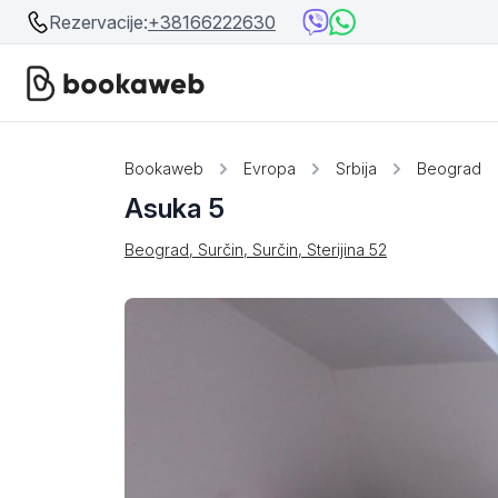
Rezervacije:
+38166222630
Srbija
Srbija
Bookaweb
Evropa
Srbija
Beograd
Asuka 5
Bosna i Hercegovina
Crna Gora
Beograd, Surčin, Surčin, Sterijina 52
Beograd
Ostalo
Niš
Srebrno jezero
Prolom Banja
Užice