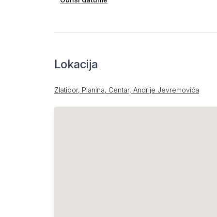
Lokacija
Zlatibor, Planina, Centar, Andrije Jevremovića