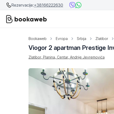
Rezervacije:
+38166222630
Srbija
Srbija
Bookaweb
Evropa
Srbija
Zlatibor
Viogor 2 apartman Prestige In
Bosna i Hercegovina
Crna Gora
Zlatibor, Planina, Centar, Andrije Jevremovića
Beograd
Ostalo
Niš
Srebrno jezero
Prolom Banja
Užice