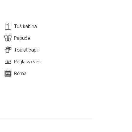
Tuš kabina
Papuče
Toalet papir
Pegla za veš
Rerna