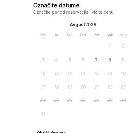
Označite datume
Označite period rezervacije i vidite cenu
Obriši datume