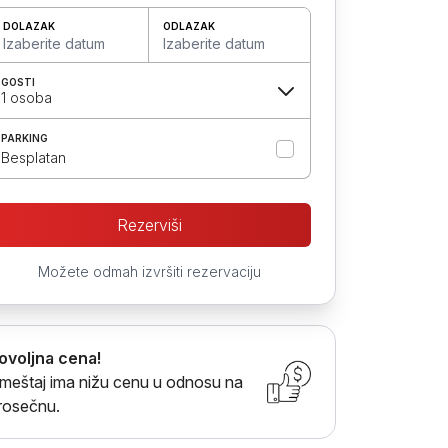
DOLAZAK
ODLAZAK
Izaberite datum
Izaberite datum
GOSTI
1 osoba
PARKING
Besplatan
Rezerviši
Možete odmah izvršiti rezervaciju
ovoljna cena!
meštaj ima nižu cenu u odnosu na
rosečnu.