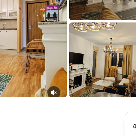
Subotica
Nova Varoš
Valjevo
Uvac
Kruševac
Pirot
Novi Pazar
Zrenjanin
Vršac
Gornji Milanovac
Raška
Leskovac
Bor
Požarevac
Senta
Požega
Sremska
Ljubovija
Mitrovica
Topola
Bela Crkva
Negotin
Bačka Palanka
Ćuprija
Kanjiža
Temerin
Novi Bečej
Mali Zvornik
4
Kosmaj
Golija
Bačka Topola