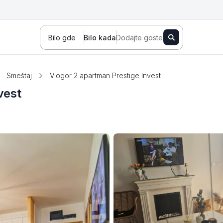
Bilo gde
Bilo kada
Dodajte goste
Smeštaj
Viogor 2 apartman Prestige Invest
vest
Novi Sad
Zlatibor
Kopaonik
Banja Koviljača
Sokobanja
Fruška gora
Tara
Stara planina
Banja Vrujci
Kragujevac
Ždrelo
Golubac
Bajina Bašta
Kraljevo
Jagodina