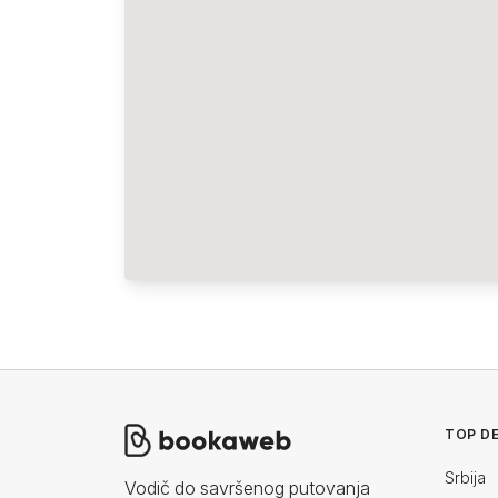
TOP DE
Srbija
Vodič do savršenog putovanja