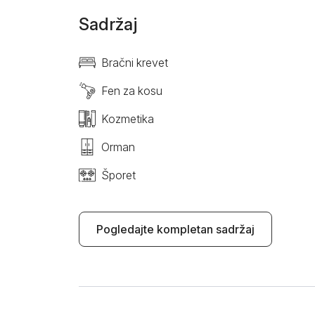
Sadržaj
Bračni krevet
Fen za kosu
Kozmetika
Orman
Šporet
Pogledajte kompletan sadržaj