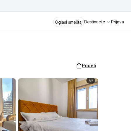
Destinacije
Prijava
Oglasi smeštaj
Podeli
Divčibare
Vrnjačka Banja
Spremite se za virtuelno putovanje
kroz jednu od najlepših zemalja
Perućac
Evrope i sveta. Uživaćete u prikazima
planinskih masiva poput Tare i Šar-
Kladovo
planine, ali i u ravničarskim predelima
prostrane Vojvodine. Istraživanje
Aranđelovac
tradicije i kulturnog dobra Srbije
otkriće vam pravu narav srpskog