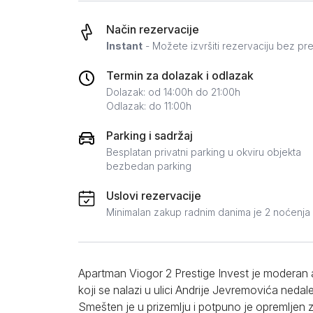
Zlatar
Način rezervacije
Instant
- Možete izvršiti rezervaciju bez pr
Termin za dolazak i odlazak
Dolazak: od 14:00h do 21:00h
Odlazak: do 11:00h
Parking i sadržaj
Besplatan privatni parking u okviru objekta
bezbedan parking
Uslovi rezervacije
Minimalan zakup radnim danima je 2 noćenja
Apartman Viogor 2 Prestige Invest je moder
koji se nalazi u ulici Andrije Jevremovića neda
Smešten je u prizemlju i potpuno je opremljen