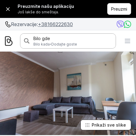
Preuzmite našu aplikaciju
Preuzmi
Još lakše do smeštaja.
Rezervacije:
+38166222630
Bilo gde
·
Bilo kada
Dodajte goste
Prikaži sve slike