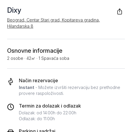
Dixy
Beograd, Centar Stari grad, Kopitareva gradina,
Hilandarska 8
Osnovne informacije
2 osobe
·
42㎡
·
1 Spavaća soba
Način rezervacije
Instant
- Možete izvršiti rezervaciju bez prethodne
provere raspoloživosti.
Termin za dolazak i odlazak
Dolazak: od 14:00h do 22:00h
Odlazak: do 11:00h
Parking i sadržaj