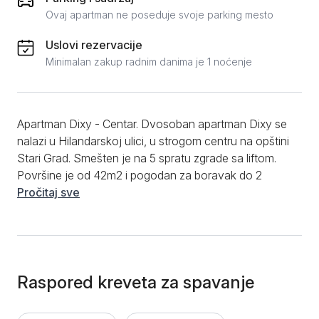
Ovaj apartman ne poseduje svoje parking mesto
Uslovi rezervacije
Minimalan zakup radnim danima je 1 noćenje
Apartman Dixy - Centar. Dvosoban apartman Dixy se
nalazi u Hilandarskoj ulici, u strogom centru na opštini
Stari Grad. Smešten je na 5 spratu zgrade sa liftom.
Površine je od 42m2 i pogodan za boravak do 2
osobe. Apartman poseduje odvojenu spavaću sobu
Pročitaj sve
sa francuskim ležajem i TV-om, kuhinju koja je
kompletno opremljena sudovima i posudjem i
kupatilo. Gostima je na raspolaganju WiFi internet, TV
sa kablovskim kanalima, klima kao i čista posteljina i
peškiri. U blizini apartmana se nalazi kako veliki broj
Raspored kreveta za spavanje
restorana, prodavnica i kafića tako i Narodno
pozorište, Trg Republike koji je udaljen samo 3-4