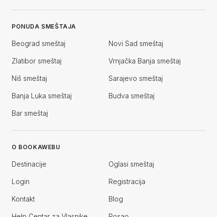
PONUDA SMEŠTAJA
Beograd smeštaj
Novi Sad smeštaj
Zlatibor smeštaj
Vrnjačka Banja smeštaj
Niš smeštaj
Sarajevo smeštaj
Banja Luka smeštaj
Budva smeštaj
Bar smeštaj
O BOOKAWEBU
Destinacije
Oglasi smeštaj
Login
Registracija
Kontakt
Blog
Help Centar za Vlasnike
Posao