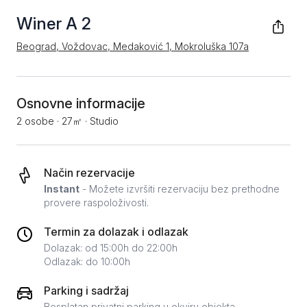
Winer A 2
Beograd, Voždovac, Medaković 1, Mokroluška 107a
Osnovne informacije
2 osobe
·
27㎡
·
Studio
Način rezervacije
Instant
- Možete izvršiti rezervaciju bez prethodne
provere raspoloživosti.
Termin za dolazak i odlazak
Dolazak: od 15:00h do 22:00h
Odlazak: do 10:00h
Parking i sadržaj
Besplatan privatni parking u okviru objekta