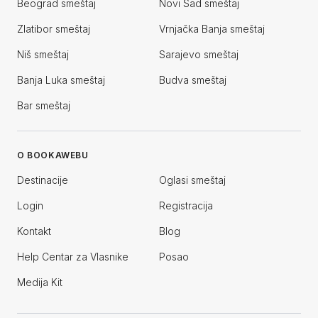
Beograd smeštaj
Novi Sad smeštaj
Zlatibor smeštaj
Vrnjačka Banja smeštaj
Niš smeštaj
Sarajevo smeštaj
Banja Luka smeštaj
Budva smeštaj
Bar smeštaj
O BOOKAWEBU
Destinacije
Oglasi smeštaj
Login
Registracija
Kontakt
Blog
Help Centar za Vlasnike
Posao
Medija Kit