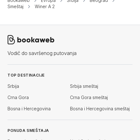
Bookaweb
Evropa
Srbija
Beograd
Smeštaj
Winer A 2
Vodič do savršenog putovanja
TOP DESTINACIJE
Srbija
Srbija smeštaj
Crna Gora
Crna Gora smeštaj
Bosna i Hercegovina
Bosna i Hercegovina smeštaj
PONUDA SMEŠTAJA