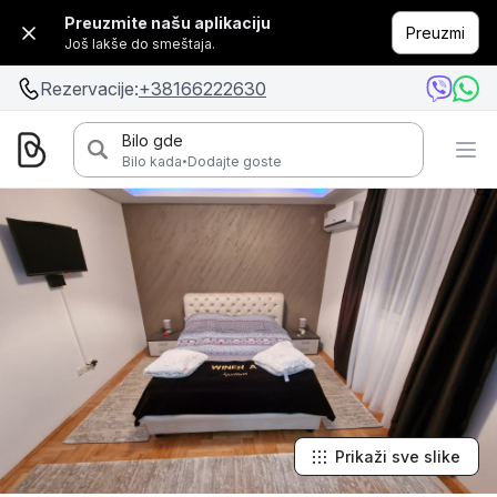
Preuzmite našu aplikaciju
Preuzmi
Još lakše do smeštaja.
Rezervacije:
+38166222630
Bilo gde
·
Bilo kada
Dodajte goste
Prikaži sve slike