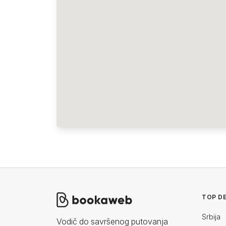
TOP DE
Srbija
Vodič do savršenog putovanja