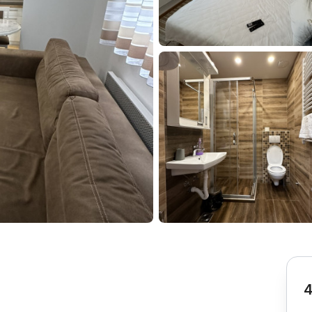
Subotica
Nova Varoš
Valjevo
Uvac
Kruševac
Pirot
Novi Pazar
Zrenjanin
Vršac
Gornji Milanovac
Raška
Leskovac
Bor
Požarevac
Senta
Požega
Sremska
Ljubovija
Mitrovica
Topola
Bela Crkva
Negotin
Bačka Palanka
Ćuprija
Kanjiža
Temerin
Novi Bečej
Mali Zvornik
4
Kosmaj
Golija
Bačka Topola