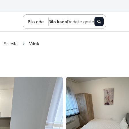
Bilo gde
Bilo kada
Dodajte goste
Smeštaj
Milnik
Novi Sad
Zlatibor
Kopaonik
Banja Koviljača
Sokobanja
Fruška gora
Tara
Stara planina
Banja Vrujci
Kragujevac
Ždrelo
Golubac
Bajina Bašta
Kraljevo
Jagodina