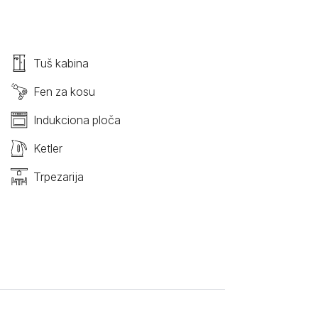
Tuš kabina
Fen za kosu
Indukciona ploča
Ketler
Trpezarija