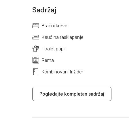
Sadržaj
Bračni krevet
Kauč na rasklapanje
Toalet papir
Rerna
Kombinovani frižider
Pogledajte kompletan sadržaj