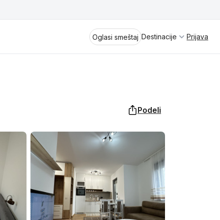
Destinacije
Prijava
Oglasi smeštaj
Podeli
Divčibare
Vrnjačka Banja
Spremite se za virtuelno putovanje
kroz jednu od najlepših zemalja
Perućac
Evrope i sveta. Uživaćete u prikazima
planinskih masiva poput Tare i Šar-
Kladovo
planine, ali i u ravničarskim predelima
prostrane Vojvodine. Istraživanje
Aranđelovac
tradicije i kulturnog dobra Srbije
otkriće vam pravu narav srpskog