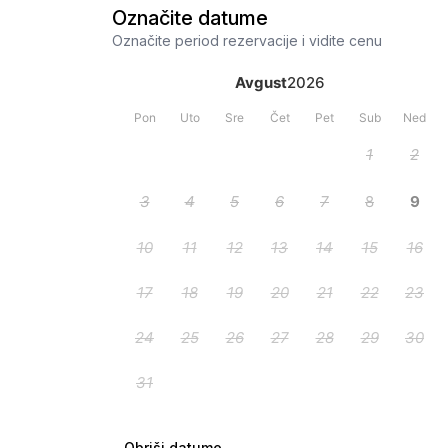
Označite datume
Označite period rezervacije i vidite cenu
Obriši datume