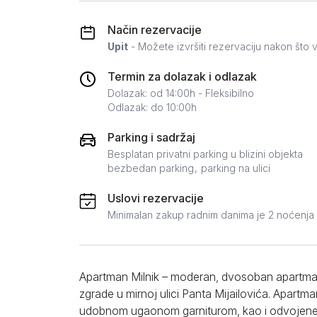
Zlatar
Način rezervacije
Upit
- Možete izvršiti rezervaciju nakon što v
Termin za dolazak i odlazak
Dolazak: od 14:00h - Fleksibilno
Odlazak: do 10:00h
Parking i sadržaj
Besplatan privatni parking u blizini objekta
bezbedan parking
parking na ulici
Uslovi rezervacije
Minimalan zakup radnim danima je 2 noćenja
Apartman Milnik – moderan, dvosoban apartma
zgrade u mirnoj ulici Panta Mijailovića. Apart
udobnom ugaonom garniturom, kao i odvojene