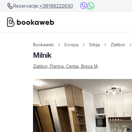
Rezervacije:
+38166222630
Srbija
Srbija
Bookaweb
Evropa
Srbija
Zlatibor
Milnik
Bosna i Hercegovina
Crna Gora
Zlatibor, Planina, Centar, Breza 1А
Beograd
Ostalo
Niš
Srebrno jezero
Prolom Banja
Užice