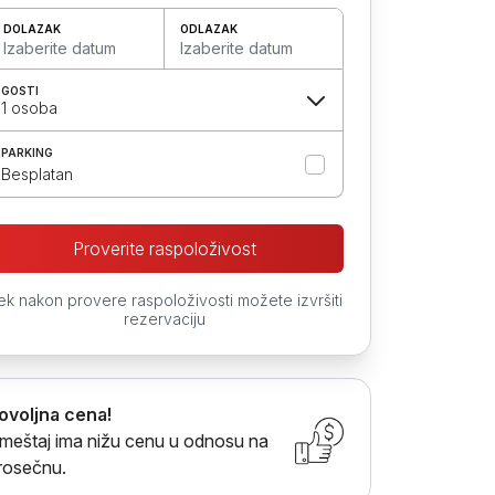
DOLAZAK
ODLAZAK
Izaberite datum
Izaberite datum
GOSTI
1 osoba
PARKING
Besplatan
Proverite raspoloživost
ek nakon provere raspoloživosti možete izvršiti
rezervaciju
ovoljna cena!
meštaj ima nižu cenu u odnosu na
rosečnu.