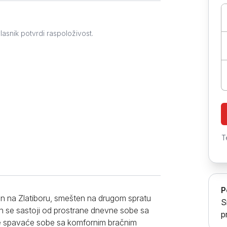
Prokuplje
lasnik potvrdi raspoloživost.
T
P
n na Zlatiboru, smešten na drugom spratu
S
man se sastoji od prostrane dnevne sobe sa
p
 spavaće sobe sa komfornim bračnim