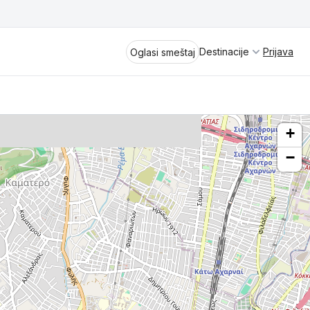
Destinacije
Prijava
Oglasi smeštaj
+
−
Divčibare
Vrnjačka Banja
Spremite se za virtuelno putovanje
kroz jednu od najlepših zemalja
Perućac
Evrope i sveta. Uživaćete u prikazima
planinskih masiva poput Tare i Šar-
Kladovo
planine, ali i u ravničarskim predelima
prostrane Vojvodine. Istraživanje
Aranđelovac
tradicije i kulturnog dobra Srbije
otkriće vam pravu narav srpskog