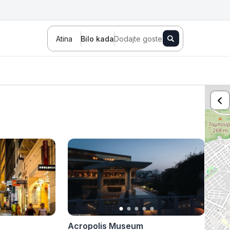
Atina
Bilo kada
Dodajte goste
Novi Sad
Zlatibor
Kopaonik
Banja Koviljača
Sokobanja
Fruška gora
Tara
Stara planina
Banja Vrujci
Kragujevac
Ždrelo
Golubac
Bajina Bašta
Kraljevo
Jagodina
Acropolis Museum