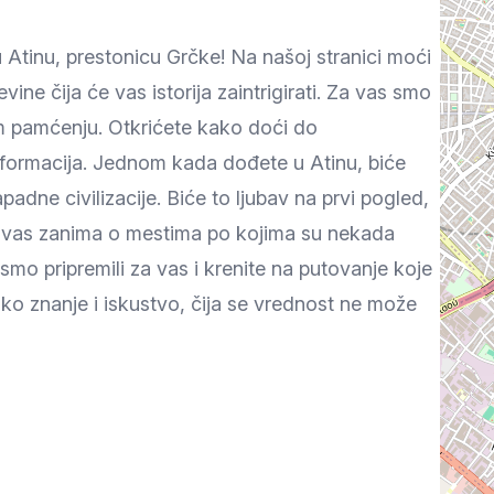
Prokuplje
Atinu, prestonicu Grčke! Na našoj stranici moći
evine čija će vas istorija zaintrigirati. Za vas smo
em pamćenju. Otkrićete kako doći do
informacija. Jednom kada dođete u Atinu, biće
ne civilizacije. Biće to ljubav na prvi pogled,
to vas zanima o mestima po kojima su nekada
smo pripremili za vas i krenite na putovanje koje
eliko znanje i iskustvo, čija se vrednost ne može