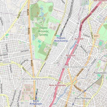
Šabac
naroda, a slike lokalnih i tradicionalnih
specijaliteta osetićete i na svojim
nepcima.
Loznica
Sombor
Zaječar
Vrbas
Majdanpek
Ub
Donji Milanovac
Apatin
Palić