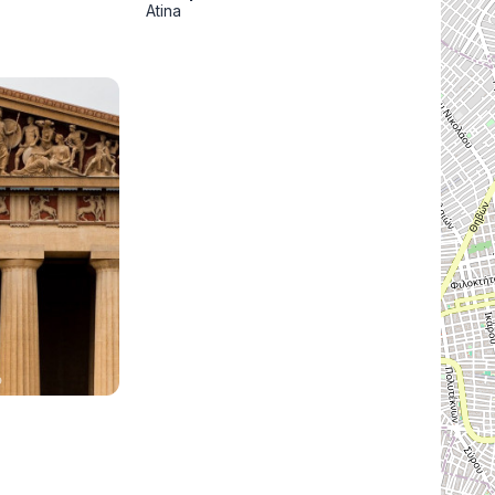
Subotica
Nova Varoš
Valjevo
Atina
Uvac
Kruševac
Pirot
Novi Pazar
Zrenjanin
Vršac
Gornji Milanovac
Raška
Leskovac
Bor
Požarevac
Senta
Požega
Sremska
Ljubovija
Mitrovica
Topola
Bela Crkva
Negotin
Bačka Palanka
Ćuprija
Kanjiža
Temerin
Novi Bečej
Mali Zvornik
Kosmaj
Golija
Bačka Topola