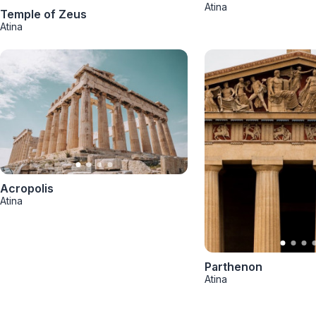
Smederevo
Atina
Temple of Zeus
Atina
Čačak
Pančevo
Vranje
Paraćin
Kikinda
Acropolis
Atina
Srbobran
Inđija
Ruma
Parthenon
Atina
Sremski Karlovci