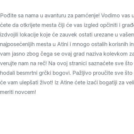
Zlatar
Pođite sa nama u avanturu za pamćenje! Vodimo vas u 
ćete da otkrijete mesta čiji će vas izgled opčiniti i građ
izdvojili lokacije koje će zauvek ostati urezane u vaš
najposećenijih mesta u Atini i mnogo ostalih korisnih 
vam jasno zbog čega se ovaj grad naziva kolevkom zapad
verujte nam na reč! Na ovoj stranici saznaćete sve š
hodali besmrtni grčki bogovi. Pažljivo proučite sve što 
će vam ulepšati život! Iz Atine ćete izaći bogatiji za v
meriti novcem!