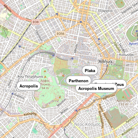
Plaka
Parthenon
Temple of Zeus
Acropolis
Acropolis Museum