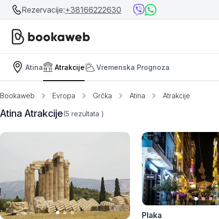
Rezervacije:
+38166222630
Atina
Atrakcije
Vremenska Prognoza
Srbija
Srbija
Bosna i Hercegovina
Bookaweb
Evropa
Grčka
Atina
Atrakcije
Crna Gora
Atina Atrakcije
(5
rezultata
)
Beograd
Ostalo
Niš
Srebrno jezero
Prolom Banja
Užice
Plaka