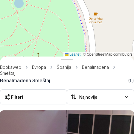
Leaflet
|
© OpenStreetMap contributors
Bookaweb
Evropa
Španija
Benalmadena
Smeštaj
Benalmadena Smeštaj
(1
)
Filteri