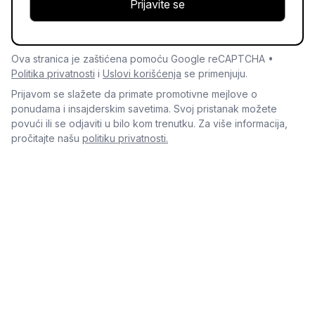
Prijavite se
Ova stranica je zaštićena pomoću Google reCAPTCHA •
Politika privatnosti
i
Uslovi korišćenja
se primenjuju.
Prijavom se slažete da primate promotivne mejlove o
ponudama i insajderskim savetima. Svoj pristanak možete
povući ili se odjaviti u bilo kom trenutku. Za više informacija,
pročitajte našu
politiku privatnosti.
Otkrijte više
Španija Smeštaj