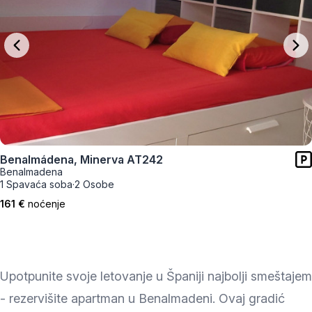
Benalmádena, Minerva AT242
Benalmadena
1 Spavaća soba
·
2 Osobe
161 €
noćenje
Upotpunite svoje letovanje u Španiji najbolji smeštajem
- rezervišite apartman u Benalmadeni. Ovaj gradić