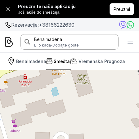
Preuzmite našu aplikaciju
Preuzmi
Još lakše do smeštaja.
Rezervacije:
+38166222630
Benalmadena
·
Bilo kada
Dodajte goste
Benalmadena
Smeštaj
Vremenska Prognoza