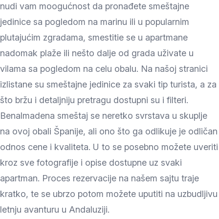
nudi vam moogućnost da pronađete smeštajne
jedinice sa pogledom na marinu ili u popularnim
plutajućim zgradama, smestitie se u apartmane
nadomak plaže ili nešto dalje od grada uživate u
vilama sa pogledom na celu obalu. Na našoj stranici
izlistane su smeštajne jedinice za svaki tip turista, a za
što bržu i detaljniju pretragu dostupni su i filteri.
Benalmadena smeštaj se neretko svrstava u skuplje
na ovoj obali Španije, ali ono što ga odlikuje je odličan
odnos cene i kvaliteta. U to se posebno možete uveriti
kroz sve fotografije i opise dostupne uz svaki
apartman. Proces rezervacije na našem sajtu traje
kratko, te se ubrzo potom možete uputiti na uzbudljivu
letnju avanturu u Andaluziji.