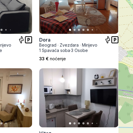
Subotica
Nova Varoš
Valjevo
Uvac
Kruševac
Pirot
Novi Pazar
Zrenjanin
Vršac
Dora
Gornji Milanovac
Raška
Leskovac
rijevo
Beograd
·
Zvezdara
·
Mirijevo
e
1 Spavaća soba
·
3 Osobe
Bor
Požarevac
Senta
33 €
noćenje
Požega
Sremska
Ljubovija
Mitrovica
Topola
Bela Crkva
Negotin
Bačka Palanka
Ćuprija
Kanjiža
Temerin
Novi Bečej
Mali Zvornik
Kosmaj
Golija
Bačka Topola