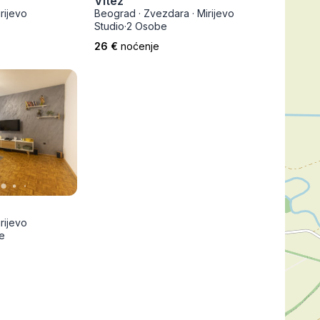
Vitez
Prokuplje
rijevo
Beograd
·
Zvezdara
·
Mirijevo
Studio
·
2 Osobe
26 €
noćenje
rijevo
e