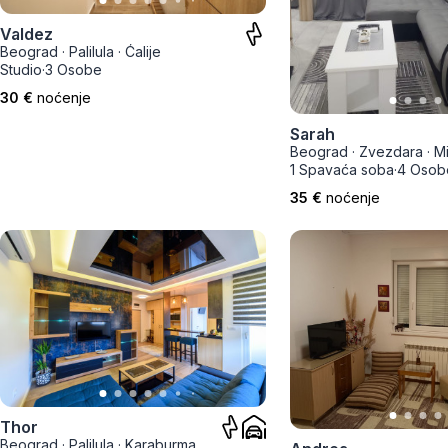
Smederevo
Valdez
Čačak
Beograd
·
Palilula
·
Ćalije
Studio
·
3 Osobe
Pančevo
30 €
noćenje
Sarah
Vranje
Beograd
·
Zvezdara
·
Mi
1 Spavaća soba
·
4 Osob
Paraćin
35 €
noćenje
Kikinda
Srbobran
Inđija
Ruma
Sremski Karlovci
Thor
Beograd
·
Palilula
·
Karaburma