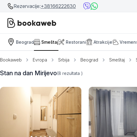
Rezervacije:
+38166222630
Beograd
Smeštaj
Restorani
Atrakcije
Vremen
Srbija
Srbija
Bosna i Hercegovina
Bookaweb
Evropa
Srbija
Beograd
Smeštaj
Crna Gora
Beograd
Stan na dan Mirijevo
(8
rezultata
)
Ostalo
Niš
Srebrno jezero
Prolom Banja
Užice