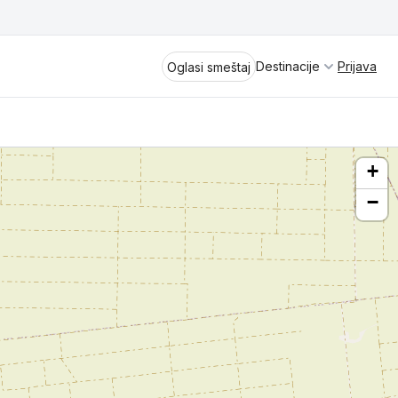
Destinacije
Prijava
Oglasi smeštaj
+
−
Divčibare
Vrnjačka Banja
Spremite se za virtuelno putovanje
kroz jednu od najlepših zemalja
Perućac
Evrope i sveta. Uživaćete u prikazima
planinskih masiva poput Tare i Šar-
Kladovo
planine, ali i u ravničarskim predelima
prostrane Vojvodine. Istraživanje
Aranđelovac
tradicije i kulturnog dobra Srbije
otkriće vam pravu narav srpskog