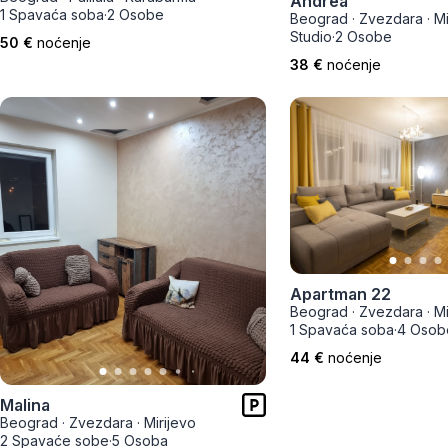
Andrea
Zlatar
1 Spavaća soba
·
2 Osobe
Beograd
·
Zvezdara
·
Mi
Studio
·
2 Osobe
50 €
noćenje
38 €
noćenje
Apartman 22
Beograd
·
Zvezdara
·
Mi
1 Spavaća soba
·
4 Osob
44 €
noćenje
Malina
Beograd
·
Zvezdara
·
Mirijevo
2 Spavaće sobe
·
5 Osoba