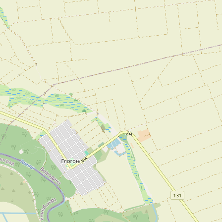
Šabac
naroda, a slike lokalnih i tradicionalnih
specijaliteta osetićete i na svojim
nepcima.
Loznica
Sombor
Zaječar
Vrbas
Majdanpek
Ub
Donji Milanovac
Apatin
Palić