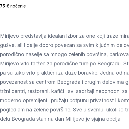
75 €
noćenje
Mirijevo predstavlja idealan izbor za one koji traže m
gužve, ali i dalje dobro povezan sa svim ključnim del
porodično naselje sa mnogo zelenih površina, parkova i
Mirijevo vrlo taržen za porodične ture po Beogradu. Sta
pa su tako vrlo praktični za duže boravke. Jedna od na
povezanost sa centrom Beograda i drugim delovima gra
tržni centri, restorani, kafići i svi sadržaji neophodni
moderno opremljeni i pružaju potpunu privatnost i komf
poglediam na zelene površine. Sve u svemu, ukoliko tr
delu Beograda stan na dan Mirijevo je sjajna opcija!