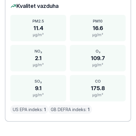
Kvalitet vazduha
PM2.5
PM10
11.4
16.6
μg/m³
μg/m³
NO₂
O₃
2.1
109.7
μg/m³
μg/m³
SO₂
CO
9.1
175.8
μg/m³
μg/m³
US EPA indeks:
1
GB DEFRA indeks:
1