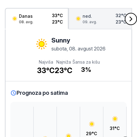
33°C
32°C
Danas
ned.
23°C
23°C
08. avg.
09. avg.
Sunny
subota, 08. avgust 2026
Najviša
Najniža
Šansa za kišu
33°C
23°C
3%
Prognoza po satima
3
31°C
29°C