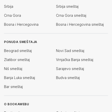
Srbija
Srbija smeštaj
Crna Gora
Crna Gora smeštaj
Bosna i Hercegovina
Bosna i Hercegovina smeštaj
PONUDA SMEŠTAJA
Beograd smeštaj
Novi Sad smeštaj
Zlatibor smeštaj
Vrnjačka Banja smeštaj
Niš smeštaj
Sarajevo smeštaj
Banja Luka smeštaj
Budva smeštaj
Bar smeštaj
O BOOKAWEBU