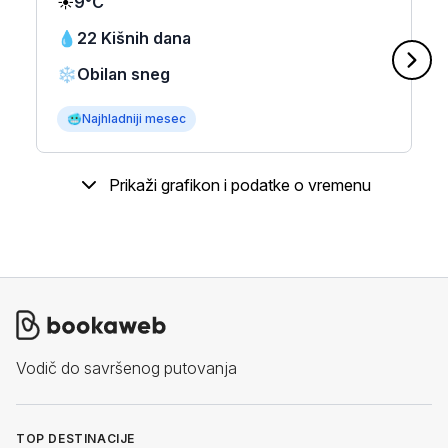
☀️
9°C
💧
22 Kišnih dana
❄️
Obilan sneg
🥶
Najhladniji mesec
Prikaži grafikon i podatke o vremenu
Vodič do savršenog putovanja
TOP DESTINACIJE