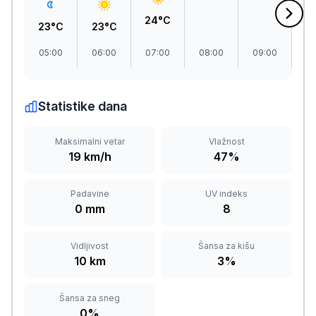
24°C
23°C
23°C
05:00
06:00
07:00
08:00
09:00
1
Statistike dana
Maksimalni vetar
Vlažnost
19 km/h
47%
Padavine
UV indeks
0 mm
8
Vidljivost
Šansa za kišu
10 km
3%
Šansa za sneg
0%