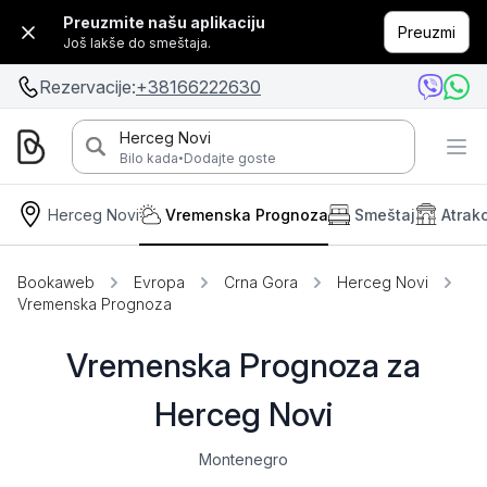
Preuzmite našu aplikaciju
Preuzmi
Još lakše do smeštaja.
Rezervacije:
+38166222630
Herceg Novi
·
Bilo kada
Dodajte goste
Herceg Novi
Vremenska Prognoza
Smeštaj
Atrakc
Bookaweb
Evropa
Crna Gora
Herceg Novi
Vremenska Prognoza
Vremenska Prognoza za
Herceg Novi
Montenegro