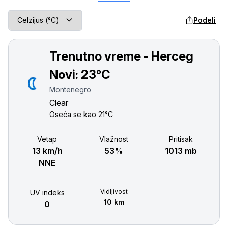
Podeli
Trenutno vreme - Herceg
Novi:
23°C
Montenegro
Clear
Oseća se kao
21°C
Vetар
Vlažnost
Pritisak
13 km/h
53%
1013 mb
NNE
Vidljivost
UV indeks
10 km
0