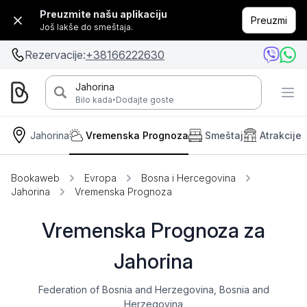
Preuzmite našu aplikaciju
Preuzmi
Još lakše do smeštaja.
Rezervacije:
+38166222630
Jahorina
·
Bilo kada
Dodajte goste
Jahorina
Vremenska Prognoza
Smeštaj
Atrakcije
Bookaweb
Evropa
Bosna i Hercegovina
Jahorina
Vremenska Prognoza
Vremenska Prognoza za
Jahorina
Federation of Bosnia and Herzegovina, Bosnia and
Herzegovina