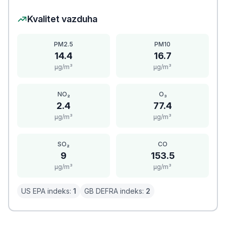
Kvalitet vazduha
PM2.5
PM10
14.4
16.7
μg/m³
μg/m³
NO₂
O₃
2.4
77.4
μg/m³
μg/m³
SO₂
CO
9
153.5
μg/m³
μg/m³
US EPA indeks:
1
GB DEFRA indeks:
2