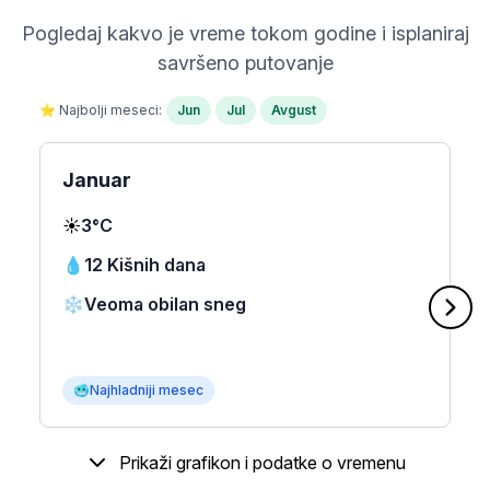
Pogledaj kakvo je vreme tokom godine i isplaniraj
savršeno putovanje
⭐ Najbolji meseci:
Jun
Jul
Avgust
Januar
☀️
3°C
💧
12 Kišnih dana
❄️
Veoma obilan sneg
🥶
Najhladniji mesec
Prikaži grafikon i podatke o vremenu