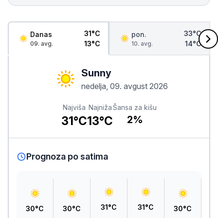
31°C
33°C
Danas
pon.
13°C
14°C
09. avg.
10. avg.
Sunny
nedelja, 09. avgust 2026
Najviša
Najniža
Šansa za kišu
31°C
13°C
2%
Prognoza po satima
31°C
31°C
30°C
30°C
30°C
2