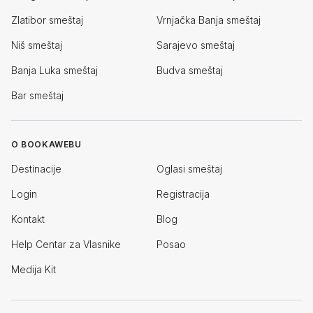
Zlatibor smeštaj
Vrnjačka Banja smeštaj
Niš smeštaj
Sarajevo smeštaj
Banja Luka smeštaj
Budva smeštaj
Bar smeštaj
O BOOKAWEBU
Destinacije
Oglasi smeštaj
Login
Registracija
Kontakt
Blog
Help Centar za Vlasnike
Posao
Medija Kit