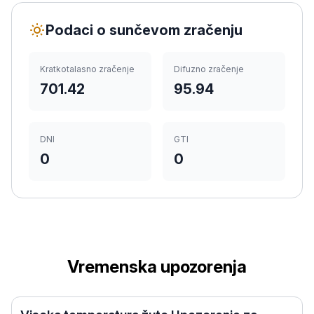
Podaci o sunčevom zračenju
Kratkotalasno zračenje
Difuzno zračenje
701.42
95.94
DNI
GTI
0
0
Vremenska upozorenja