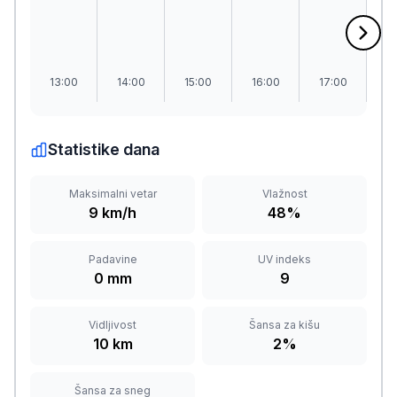
13:00
14:00
15:00
16:00
17:00
1
Statistike dana
Maksimalni vetar
Vlažnost
9 km/h
48%
Padavine
UV indeks
0 mm
9
Vidljivost
Šansa za kišu
10 km
2%
Šansa za sneg