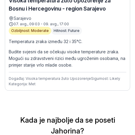
Visoka temperatura žuto Upozorenje za
Bosnu i Hercegovinu - region Sarajevo
Sarajevo
07. avg., 09:03 - 09. avg., 17:00
Ozbiljnost: Moderate
Hitnost: Future
Temperatura zraka između 32 i 35°C.
Budite svjesni da se očekuju visoke temperature zraka.
Mogući su zdravstveni rizici među ugroženim osobama, na
primjer starije vrlo mlade osobe.
Događaj: Visoka temperatura žuto Upozorenje
Sigurnost: Likely
Kategorija: Met
Kada je najbolje da se poseti
Jahorina?