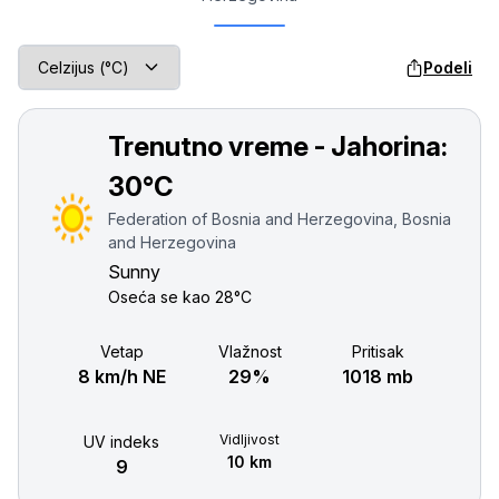
Podeli
Trenutno vreme - Jahorina:
30°C
Federation of Bosnia and Herzegovina, Bosnia
and Herzegovina
Sunny
Oseća se kao
28°C
Vetар
Vlažnost
Pritisak
8 km/h NE
29%
1018 mb
Vidljivost
UV indeks
10 km
9