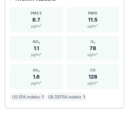
PM2.5
PM10
8.7
11.5
μg/m³
μg/m³
NO₂
O₃
1.1
78
μg/m³
μg/m³
SO₂
CO
1.6
128
μg/m³
μg/m³
US EPA indeks:
1
GB DEFRA indeks:
1