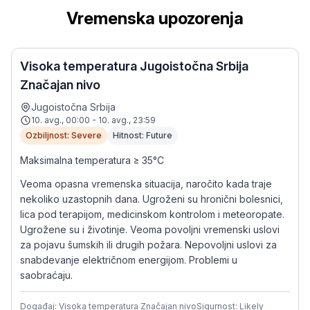
Vremenska upozorenja
Visoka temperatura Jugoistočna Srbija
Značajan nivo
Jugoistočna Srbija
10. avg., 00:00 - 10. avg., 23:59
Ozbiljnost: Severe
Hitnost: Future
Maksimalna temperatura ≥ 35°C
Veoma opasna vremenska situacija, naročito kada traje
nekoliko uzastopnih dana. Ugroženi su hronični bolesnici,
lica pod terapijom, medicinskom kontrolom i meteoropate.
Ugrožene su i životinje. Veoma povoljni vremenski uslovi
za pojavu šumskih ili drugih požara. Nepovoljni uslovi za
snabdevanje električnom energijom. Problemi u
saobraćaju.
Događaj: Visoka temperatura Značajan nivo
Sigurnost: Likely