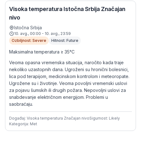
Visoka temperatura Istočna Srbija Značajan
nivo
Istočna Srbija
10. avg., 00:00 - 10. avg., 23:59
Ozbiljnost: Severe
Hitnost: Future
Maksimalna temperatura ≥ 35°C
Veoma opasna vremenska situacija, naročito kada traje
nekoliko uzastopnih dana. Ugroženi su hronični bolesnici,
lica pod terapijom, medicinskom kontrolom i meteoropate.
Ugrožene su i životinje. Veoma povoljni vremenski uslovi
za pojavu šumskih ili drugih požara. Nepovoljni uslovi za
snabdevanje električnom energijom. Problemi u
saobraćaju.
Događaj: Visoka temperatura Značajan nivo
Sigurnost: Likely
Kategorija: Met