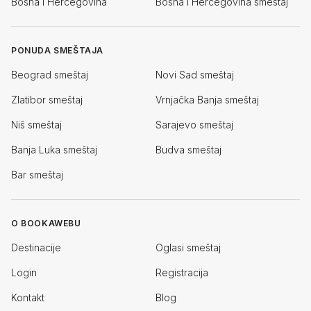
Bosna i Hercegovina
Bosna i Hercegovina smeštaj
PONUDA SMEŠTAJA
Beograd smeštaj
Novi Sad smeštaj
Zlatibor smeštaj
Vrnjačka Banja smeštaj
Niš smeštaj
Sarajevo smeštaj
Banja Luka smeštaj
Budva smeštaj
Bar smeštaj
O BOOKAWEBU
Destinacije
Oglasi smeštaj
Login
Registracija
Kontakt
Blog