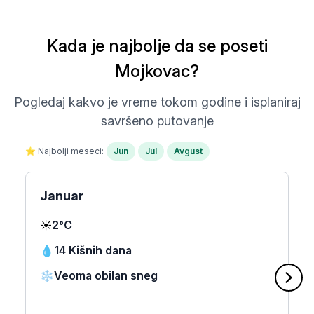
Kada je najbolje da se poseti
Mojkovac?
Pogledaj kakvo je vreme tokom godine i isplaniraj
savršeno putovanje
⭐ Najbolji meseci:
Jun
Jul
Avgust
Januar
☀️
2°C
💧
14 Kišnih dana
❄️
Veoma obilan sneg