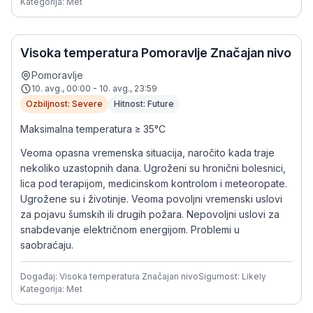
Kategorija: Met
Visoka temperatura Pomoravlje Značajan nivo
Pomoravlje
10. avg., 00:00 - 10. avg., 23:59
Ozbiljnost: Severe
Hitnost: Future
Maksimalna temperatura ≥ 35°C
Veoma opasna vremenska situacija, naročito kada traje
nekoliko uzastopnih dana. Ugroženi su hronični bolesnici,
lica pod terapijom, medicinskom kontrolom i meteoropate.
Ugrožene su i životinje. Veoma povoljni vremenski uslovi
za pojavu šumskih ili drugih požara. Nepovoljni uslovi za
snabdevanje električnom energijom. Problemi u
saobraćaju.
Događaj: Visoka temperatura Značajan nivo
Sigurnost: Likely
Kategorija: Met