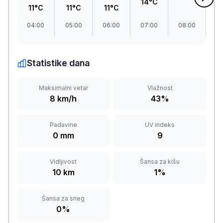
14°C
11°C
11°C
11°C
04:00
05:00
06:00
07:00
08:00
09
Statistike dana
Maksimalni vetar
Vlažnost
8 km/h
43%
Padavine
UV indeks
0 mm
9
Vidljivost
Šansa za kišu
10 km
1%
Šansa za sneg
0%