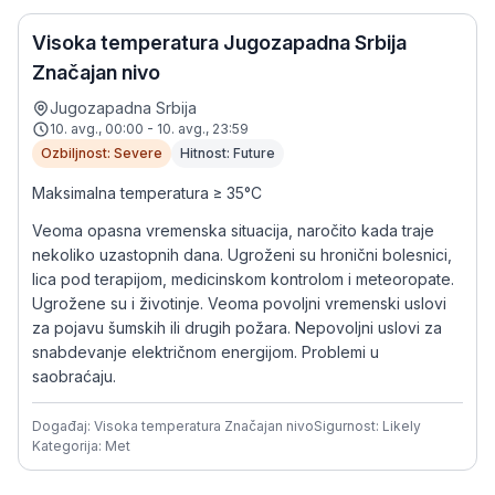
Visoka temperatura Jugozapadna Srbija
Značajan nivo
Jugozapadna Srbija
10. avg., 00:00 - 10. avg., 23:59
Ozbiljnost: Severe
Hitnost: Future
Maksimalna temperatura ≥ 35°C
Veoma opasna vremenska situacija, naročito kada traje
nekoliko uzastopnih dana. Ugroženi su hronični bolesnici,
lica pod terapijom, medicinskom kontrolom i meteoropate.
Ugrožene su i životinje. Veoma povoljni vremenski uslovi
za pojavu šumskih ili drugih požara. Nepovoljni uslovi za
snabdevanje električnom energijom. Problemi u
saobraćaju.
Događaj: Visoka temperatura Značajan nivo
Sigurnost: Likely
Kategorija: Met