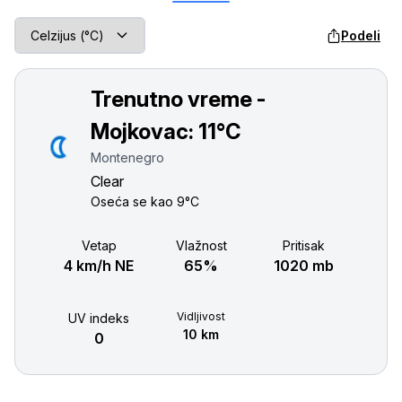
Podeli
Trenutno vreme -
Mojkovac:
11°C
Montenegro
Clear
Oseća se kao
9°C
Vetар
Vlažnost
Pritisak
4 km/h NE
65%
1020 mb
Vidljivost
UV indeks
10 km
0