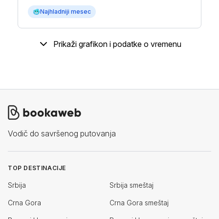
🥶
Najhladniji mesec
Prikaži grafikon i podatke o vremenu
Vodič do savršenog putovanja
TOP DESTINACIJE
Srbija
Srbija smeštaj
Crna Gora
Crna Gora smeštaj