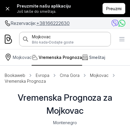
Preuzmite našu aplikaciju
Preuzmi
Još lakše do smeštaja.
Rezervacije:
+38166222630
Mojkovac
·
Bilo kada
Dodajte goste
Mojkovac
Vremenska Prognoza
Smeštaj
Bookaweb
Evropa
Crna Gora
Mojkovac
Vremenska Prognoza
Vremenska Prognoza za
Mojkovac
Montenegro