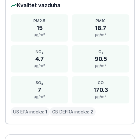
Kvalitet vazduha
PM2.5
PM10
15
18.7
μg/m³
μg/m³
NO₂
O₃
4.7
90.5
μg/m³
μg/m³
SO₂
CO
7
170.3
μg/m³
μg/m³
US EPA indeks:
1
GB DEFRA indeks:
2