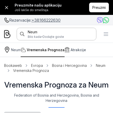
Preuzmite našu aplikaciju
Preuzmi
Još lakše do smeštaja.
Rezervacije:
+38166222630
Neum
·
Bilo kada
Dodajte goste
Neum
Vremenska Prognoza
Atrakcije
Bookaweb
Evropa
Bosna i Hercegovina
Neum
Vremenska Prognoza
Vremenska Prognoza za Neum
Federation of Bosnia and Herzegovina, Bosnia and
Herzegovina