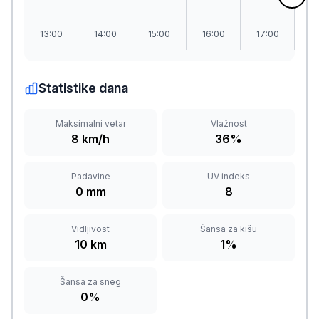
13:00
14:00
15:00
16:00
17:00
1
Statistike dana
Maksimalni vetar
Vlažnost
8 km/h
36%
Padavine
UV indeks
0 mm
8
Vidljivost
Šansa za kišu
10 km
1%
Šansa za sneg
0%