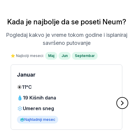
Kada je najbolje da se poseti Neum?
Pogledaj kakvo je vreme tokom godine i isplaniraj
savršeno putovanje
⭐ Najbolji meseci:
Maj
Jun
Septembar
Januar
☀️
11°C
💧
19 Kišnih dana
❄️
Umeren sneg
🥶
Najhladniji mesec