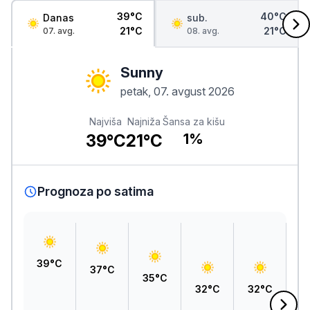
39°C
40°C
Danas
sub.
21°C
21°C
07. avg.
08. avg.
Sunny
petak, 07. avgust 2026
Najviša
Najniža
Šansa za kišu
39°C
21°C
1%
Prognoza po satima
39°C
37°C
35°C
32°C
32°C
3