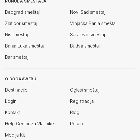
PONUDA SMEŠTAJA
Beograd smeštaj
Novi Sad smeštaj
Zlatibor smeštaj
Vrnjačka Banja smeštaj
Niš smeštaj
Sarajevo smeštaj
Banja Luka smeštaj
Budva smeštaj
Bar smeštaj
O BOOKAWEBU
Destinacije
Oglasi smeštaj
Login
Registracija
Kontakt
Blog
Help Centar za Vlasnike
Posao
Medija Kit