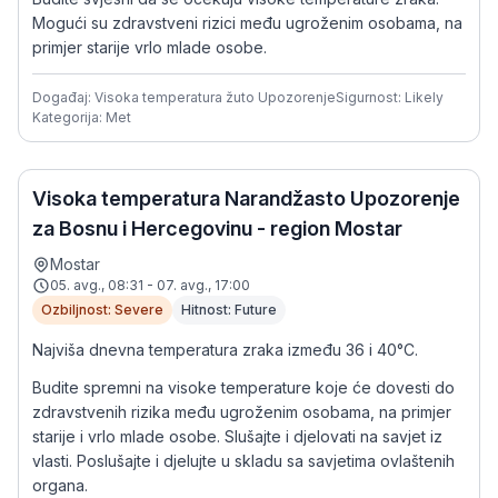
Mogući su zdravstveni rizici među ugroženim osobama, na
primjer starije vrlo mlade osobe.
Događaj: Visoka temperatura žuto Upozorenje
Sigurnost: Likely
Kategorija: Met
Visoka temperatura Narandžasto Upozorenje
za Bosnu i Hercegovinu - region Mostar
Mostar
05. avg., 08:31 - 07. avg., 17:00
Ozbiljnost: Severe
Hitnost: Future
Najviša dnevna temperatura zraka između 36 i 40°C.
Budite spremni na visoke temperature koje će dovesti do
zdravstvenih rizika među ugroženim osobama, na primjer
starije i vrlo mlade osobe. Slušajte i djelovati na savjet iz
vlasti. Poslušajte i djelujte u skladu sa savjetima ovlaštenih
organa.