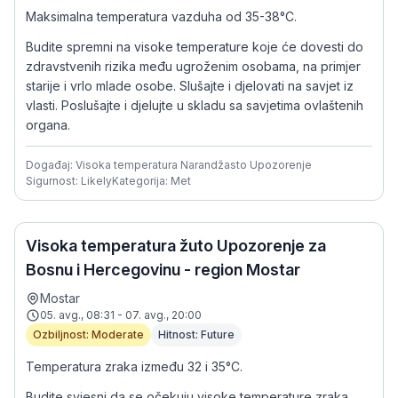
Maksimalna temperatura vazduha od 35-38°C.
Budite spremni na visoke temperature koje će dovesti do
zdravstvenih rizika među ugroženim osobama, na primjer
starije i vrlo mlade osobe. Slušajte i djelovati na savjet iz
vlasti. Poslušajte i djelujte u skladu sa savjetima ovlaštenih
organa.
Događaj: Visoka temperatura Narandžasto Upozorenje
Sigurnost: Likely
Kategorija: Met
Visoka temperatura žuto Upozorenje za
Bosnu i Hercegovinu - region Mostar
Mostar
05. avg., 08:31 - 07. avg., 20:00
Ozbiljnost: Moderate
Hitnost: Future
Temperatura zraka između 32 i 35°C.
Budite svjesni da se očekuju visoke temperature zraka.