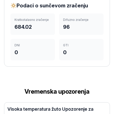
Podaci o sunčevom zračenju
Kratkotalasno zračenje
Difuzno zračenje
684.02
96
DNI
GTI
0
0
Vremenska upozorenja
Visoka temperatura žuto Upozorenje za