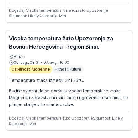
Događaj: Visoka temperatura Narandžasto Upozorenje
Sigurnost: Likely
Kategorija: Met
Visoka temperatura žuto Upozorenje za
Bosnu i Hercegovinu - region Bihac
Bihac
05. avg., 08:31 - 07. avg., 16:00
Ozbiljnost: Moderate
Hitnost: Future
Temperatura zraka između 32 i 35°C.
Budite svjesni da se očekuju visoke temperature zraka.
Mogući su zdravstveni rizici među ugroženim osobama, na
primjer starije vrlo mlade osobe.
Događaj: Visoka temperatura žuto Upozorenje
Sigurnost: Likely
Kategorija: Met