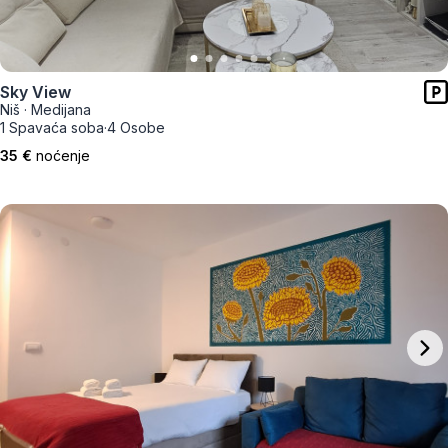
Sky View
Niš
·
Medijana
1 Spavaća soba
·
4 Osobe
35 €
noćenje