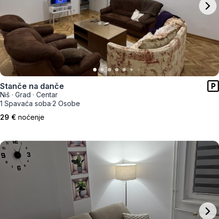
Stanče na danče
Niš
·
Grad
·
Centar
1 Spavaća soba
·
2 Osobe
29 €
noćenje