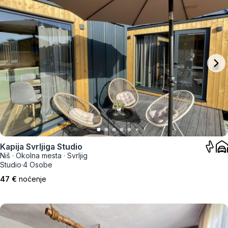
Kapija Svrljiga Studio
Niš
·
Okolna mesta
·
Svrljig
Studio
·
4 Osobe
47 €
noćenje