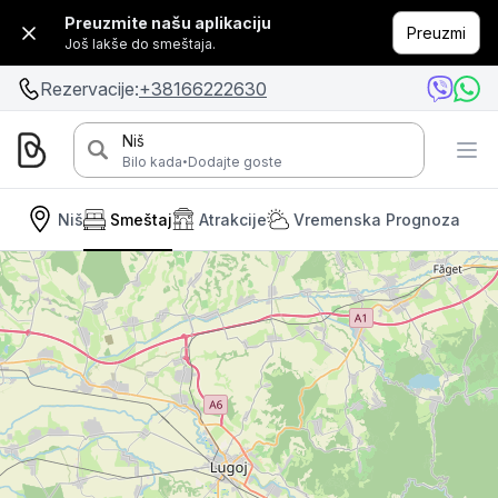
Preuzmite našu aplikaciju
Preuzmi
Još lakše do smeštaja.
Rezervacije:
+38166222630
Niš
·
Bilo kada
Dodajte goste
Niš
Smeštaj
Atrakcije
Vremenska Prognoza