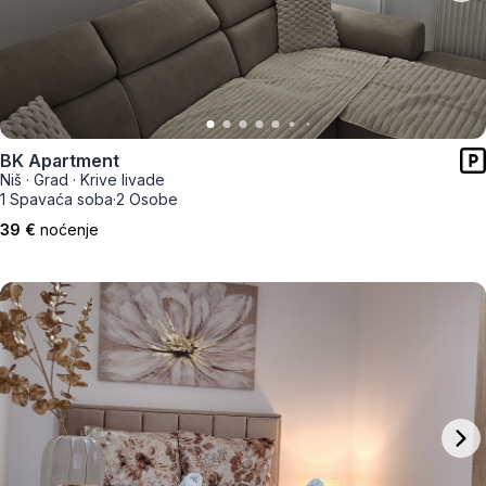
BK Apartment
Niš
·
Grad
·
Krive livade
1 Spavaća soba
·
2 Osobe
39 €
noćenje