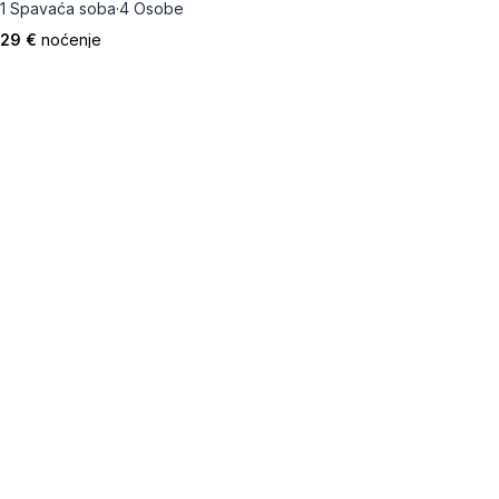
1 Spavaća soba
·
4 Osobe
29 €
noćenje
Kristal
Niš
·
Medijana
·
Čair
Studio
·
4 Osobe
29 €
noćenje