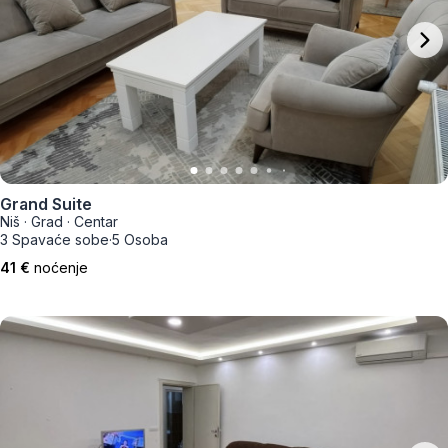
Grand Suite
Niš
·
Grad
·
Centar
3 Spavaće sobe
·
5 Osoba
41 €
noćenje