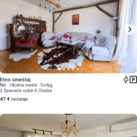
Etno smeštaj
Niš
·
Okolna mesta
·
Svrljig
2 Spavaće sobe
·
4 Osobe
47 €
noćenje