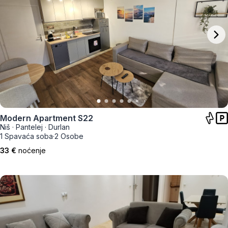
Modern Apartment S22
Niš
·
Pantelej
·
Durlan
1 Spavaća soba
·
2 Osobe
33 €
noćenje