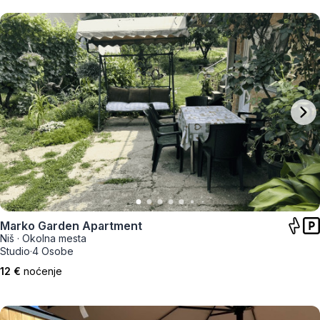
Marko Garden Apartment
Niš
·
Okolna mesta
Studio
·
4 Osobe
12 €
noćenje