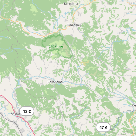
12 €
47 €