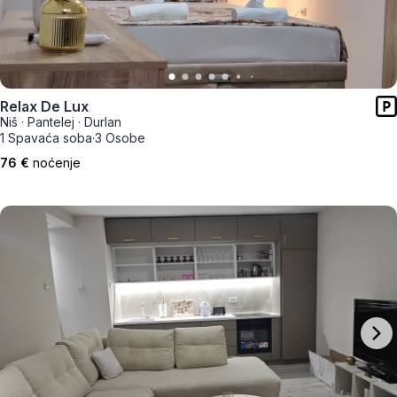
Relax De Lux
Niš
·
Pantelej
·
Durlan
1 Spavaća soba
·
3 Osobe
76 €
noćenje