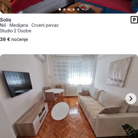
Solis
Niš
·
Medijana
·
Crveni pevac
Studio
·
2 Osobe
39 €
noćenje