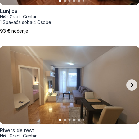
Lunjica
Niš
·
Grad
·
Centar
1 Spavaća soba
·
4 Osobe
93 €
noćenje
Riverside rest
Niš
·
Grad
·
Centar