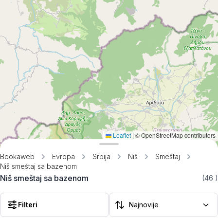
Leaflet
|
© OpenStreetMap contributors
Bookaweb
Evropa
Srbija
Niš
Smeštaj
Niš smeštaj sa bazenom
Niš smeštaj sa bazenom
(46
)
Filteri