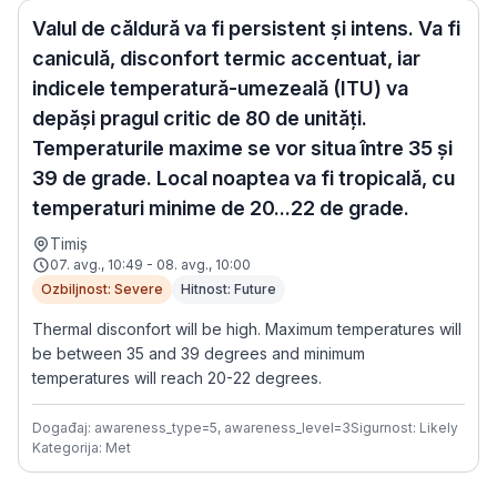
Valul de căldură va fi persistent și intens. Va fi
caniculă, disconfort termic accentuat, iar
indicele temperatură-umezeală (ITU) va
depăși pragul critic de 80 de unități.
Temperaturile maxime se vor situa între 35 și
39 de grade. Local noaptea va fi tropicală, cu
temperaturi minime de 20...22 de grade.
Timiș
07. avg., 10:49 - 08. avg., 10:00
Ozbiljnost: Severe
Hitnost: Future
Thermal disconfort will be high. Maximum temperatures will
be between 35 and 39 degrees and minimum
temperatures will reach 20-22 degrees.
Događaj: awareness_type=5, awareness_level=3
Sigurnost: Likely
Kategorija: Met