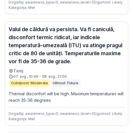
Događaj: awareness_type=5, awareness_level=3
Sigurnost: Likely
Kategorija: Met
Valul de căldură va persista. Va fi caniculă,
disconfort termic ridicat, iar indicele
temperatură-umezeală (ITU) va atinge pragul
critic de 80 de unități. Temperaturile maxime
vor fi de 35-36 de grade.
Timiș
07. avg., 10:49 - 08. avg., 21:00
Ozbiljnost: Moderate
Hitnost: Future
Thermal disconfort will be high. Maximum temperatures will
reach 35-36 degrees.
Događaj: awareness_type=5, awareness_level=2
Sigurnost: Likely
Kategorija: Met