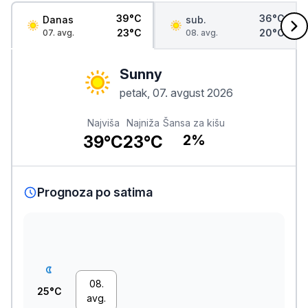
39°C
36°C
Danas
sub.
23°C
20°C
07. avg.
08. avg.
Sunny
petak, 07. avgust 2026
Najviša
Najniža
Šansa za kišu
39°C
23°C
2%
Prognoza po satima
08.
25°C
avg.