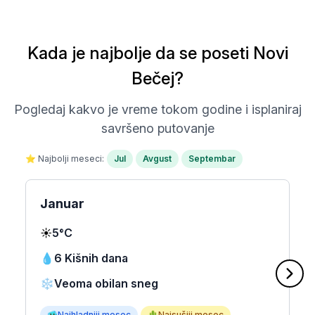
Kada je najbolje da se poseti Novi
Bečej?
Pogledaj kakvo je vreme tokom godine i isplaniraj
savršeno putovanje
⭐ Najbolji meseci:
Jul
Avgust
Septembar
Januar
☀️
5°C
💧
6 Kišnih dana
❄️
Veoma obilan sneg
🥶
Najhladniji mesec
🌵
Najsušiji mesec