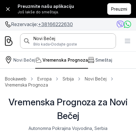
Preuzmite našu aplikaciju
Preuzmi
Još lakše do smeštaja.
Rezervacije:
+38166222630
Novi Bečej
·
Bilo kada
Dodajte goste
Novi Bečej
Vremenska Prognoza
Smeštaj
Bookaweb
Evropa
Srbija
Novi Bečej
Vremenska Prognoza
Vremenska Prognoza za Novi
Bečej
Autonomna Pokrajina Vojvodina, Serbia