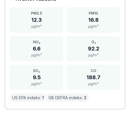
PM2.5
PM10
12.3
16.8
μg/m³
μg/m³
NO₂
O₃
6.6
92.2
μg/m³
μg/m³
SO₂
CO
9.5
188.7
μg/m³
μg/m³
US EPA indeks:
1
GB DEFRA indeks:
2